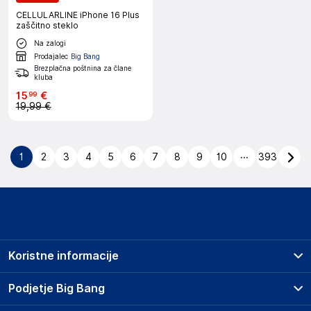
CELLULARLINE iPhone 16 Plus
zaščitno steklo
Na zalogi
Prodajalec
Big Bang
Brezplačna poštnina za člane
kluba
15
€
99
19,99 €
...
1
2
3
4
5
6
7
8
9
10
393
Koristne informacije
Prodajna mesta
Podjetje Big Bang
Splošni pogoji