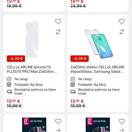
15
€
19
€
99
99
19,99 €
24,99 €
-
4,00 €
-
4,00 €
CELLULARLINE Iphone 15
Zaščitno steklo CELLULARLINE
PLUS/15 PRO Max Zaščitno
ImpactGlass, Samsung Galaxy
steklo
A27
Na zalogi
Na zalogi
Prodajalec
Big Bang
Prodajalec
Big Bang
Brezplačna poštnina za člane
Brezplačna poštnina za člane
kluba
kluba
15
€
15
€
99
99
19,99 €
19,99 €