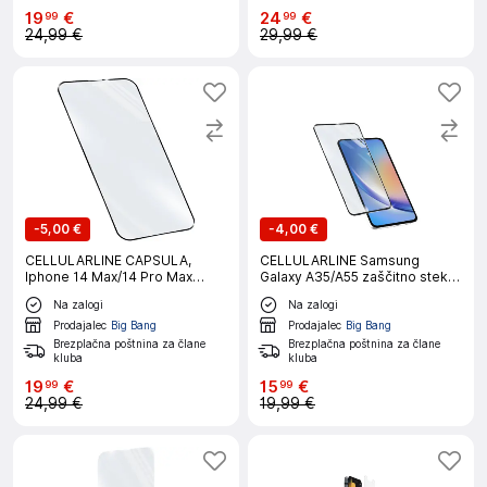
19
€
24
€
99
99
24,99 €
29,99 €
-
5,00 €
-
4,00 €
CELLULARLINE CAPSULA,
CELLULARLINE Samsung
Iphone 14 Max/14 Pro Max
Galaxy A35/A55 zaščitno steklo
zaščitno steklo
za telefon
Na zalogi
Na zalogi
Prodajalec
Big Bang
Prodajalec
Big Bang
Brezplačna poštnina za člane
Brezplačna poštnina za člane
kluba
kluba
19
€
15
€
99
99
24,99 €
19,99 €