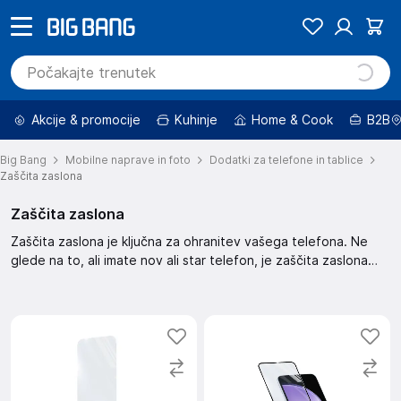
Akcije & promocije
Kuhinje
Home & Cook
B2B
Big Bang
Mobilne naprave in foto
Dodatki za telefone in tablice
Zaščita zaslona
Zaščita zaslona
Zaščita zaslona je ključna za ohranitev vašega telefona. Ne
glede na to, ali imate nov ali star telefon, je zaščita zaslona
nujna. Ta zaščita zaslona pomaga pri preprečevanju prask in
drugih poškodb. Skrbno izberite zaščito, ki ustreza vašemu
telefonu.