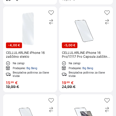
-
4,00 €
-
5,00 €
CELLULARLINE iPhone 16
CELLULARLINE iPhone 16
zaščitno steklo
Pro/17/17 Pro Capsula zaščitno
steklo
Na zalogi
Na zalogi
Prodajalec
Big Bang
Prodajalec
Big Bang
Brezplačna poštnina za člane
Brezplačna poštnina za člane
kluba
kluba
15
€
19
€
99
99
19,99 €
24,99 €