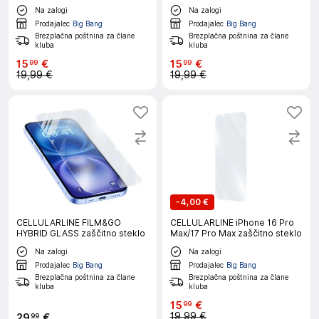
Na zalogi
Na zalogi
Prodajalec
Big Bang
Prodajalec
Big Bang
Brezplačna poštnina za člane
Brezplačna poštnina za člane
kluba
kluba
15
€
15
€
99
99
19,99 €
19,99 €
-
4,00 €
CELLULARLINE FILM&GO
CELLULARLINE iPhone 16 Pro
HYBRID GLASS zaščitno steklo
Max/17 Pro Max zaščitno steklo
Na zalogi
Na zalogi
Prodajalec
Big Bang
Prodajalec
Big Bang
Brezplačna poštnina za člane
Brezplačna poštnina za člane
kluba
kluba
15
€
99
19,99 €
29
€
99