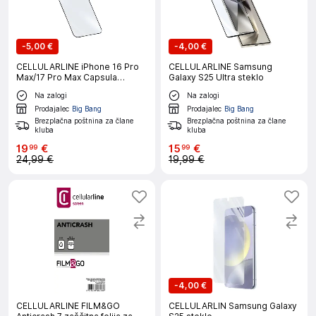
-
5,00 €
-
4,00 €
CELLULARLINE iPhone 16 Pro
CELLULARLINE Samsung
Max/17 Pro Max Capsula
Galaxy S25 Ultra steklo
zaščitno steklo
Na zalogi
Na zalogi
Prodajalec
Big Bang
Prodajalec
Big Bang
Brezplačna poštnina za člane
Brezplačna poštnina za člane
kluba
kluba
19
€
15
€
99
99
24,99 €
19,99 €
-
4,00 €
CELLULARLINE FILM&GO
CELLULARLIN Samsung Galaxy