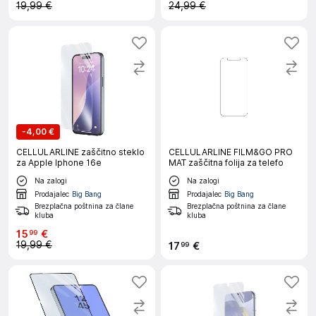
19,99 €
24,99 €
-
4,00 €
CELLULARLINE zaščitno steklo
CELLULARLINE FILM&GO PRO
za Apple Iphone 16e
MAT zaščitna folija za telefo
Na zalogi
Na zalogi
Prodajalec
Big Bang
Prodajalec
Big Bang
Brezplačna poštnina za člane
Brezplačna poštnina za člane
kluba
kluba
15
€
99
19,99 €
17
€
99