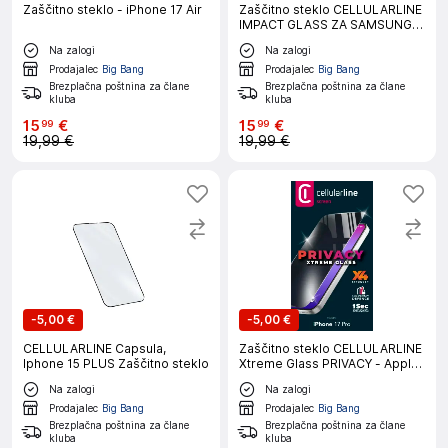
Zaščitno steklo - iPhone 17 Air
Zaščitno steklo CELLULARLINE
IMPACT GLASS ZA SAMSUNG
GALAXY S26+
Na zalogi
Na zalogi
Prodajalec
Big Bang
Prodajalec
Big Bang
Brezplačna poštnina za člane
Brezplačna poštnina za člane
kluba
kluba
15
€
15
€
99
99
19,99 €
19,99 €
-
5,00 €
-
5,00 €
CELLULARLINE Capsula,
Zaščitno steklo CELLULARLINE
Iphone 15 PLUS Zaščitno steklo
Xtreme Glass PRIVACY - Apple
iPhone 17 PRO
Na zalogi
Na zalogi
Prodajalec
Big Bang
Prodajalec
Big Bang
Brezplačna poštnina za člane
Brezplačna poštnina za člane
kluba
kluba