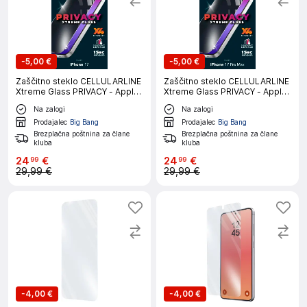
-
5,00 €
-
5,00 €
Zaščitno steklo CELLULARLINE
Zaščitno steklo CELLULARLINE
Xtreme Glass PRIVACY - Apple
Xtreme Glass PRIVACY - Apple
iPhone 17
iPhone 17 PRO MAX
Na zalogi
Na zalogi
Prodajalec
Big Bang
Prodajalec
Big Bang
Brezplačna poštnina za člane
Brezplačna poštnina za člane
kluba
kluba
24
€
24
€
99
99
29,99 €
29,99 €
-
4,00 €
-
4,00 €