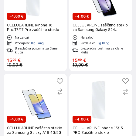
-
4,00 €
-
4,00 €
CELLULARLINE iPhone 16
CELLULARLINE zaščitno steklo
Pro/17/17 Pro zaščitno steklo
za Samsung Galaxy S24
FE/A36/A56
Na zalogi
Na zalogi
Prodajalec
Big Bang
Prodajalec
Big Bang
Brezplačna poštnina za člane
Brezplačna poštnina za člane
kluba
kluba
15
€
15
€
99
99
19,99 €
19,99 €
-
4,00 €
-
4,00 €
CELLULARLINE zaščitno steklo
CELLULARLINE Iphone 15/15
za Samsung Galaxy A16 4G/5G
PRO Zaščitno steklo