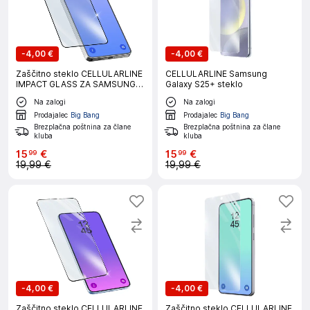
-
4,00 €
-
4,00 €
Zaščitno steklo CELLULARLINE
CELLULARLINE Samsung
IMPACT GLASS ZA SAMSUNG
Galaxy S25+ steklo
GALAXY S26 ULTRA
Na zalogi
Na zalogi
Prodajalec
Big Bang
Prodajalec
Big Bang
Brezplačna poštnina za člane
Brezplačna poštnina za člane
kluba
kluba
15
€
15
€
99
99
19,99 €
19,99 €
-
4,00 €
-
4,00 €
Zaščitno steklo CELLULARLINE
Zaščitno steklo CELLULARLINE