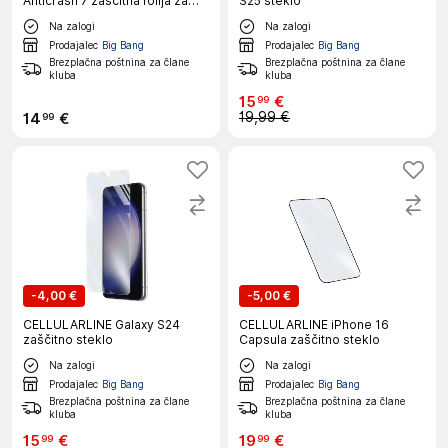
Anticrash 7 zaščitna folija za
S25 steklo
pametni telefon
Na zalogi
Na zalogi
Prodajalec
Big Bang
Prodajalec
Big Bang
Brezplačna poštnina za člane
Brezplačna poštnina za člane
kluba
kluba
15
€
99
19,99 €
14
€
99
-
4,00 €
-
5,00 €
CELLULARLINE Galaxy S24
CELLULARLINE iPhone 16
zaščitno steklo
Capsula zaščitno steklo
Na zalogi
Na zalogi
Prodajalec
Big Bang
Prodajalec
Big Bang
Brezplačna poštnina za člane
Brezplačna poštnina za člane
kluba
kluba
15
€
19
€
99
99