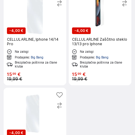
-
4,00 €
-
4,00 €
CELLULARLINE, Iphone 14/14
CELLULARLINE Zaščitno steklo
Pro
13/13 pro Iphone
Na zalogi
Na zalogi
Prodajalec
Big Bang
Prodajalec
Big Bang
Brezplačna poštnina za člane
Brezplačna poštnina za člane
kluba
kluba
15
€
15
€
99
99
19,99 €
19,99 €
-
4,00 €