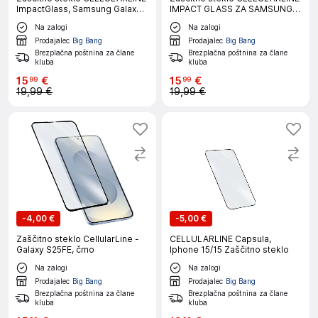
ImpactGlass, Samsung Galaxy
IMPACT GLASS ZA SAMSUNG
A57
GALAXY S26
Na zalogi
Na zalogi
Prodajalec
Big Bang
Prodajalec
Big Bang
Brezplačna poštnina za člane
Brezplačna poštnina za člane
kluba
kluba
15
€
15
€
99
99
19,99 €
19,99 €
-
4,00 €
-
5,00 €
Zaščitno steklo CellularLine -
CELLULARLINE Capsula,
Galaxy S25FE, črno
Iphone 15/15 Zaščitno steklo
Na zalogi
Na zalogi
Prodajalec
Big Bang
Prodajalec
Big Bang
Brezplačna poštnina za člane
Brezplačna poštnina za člane
kluba
kluba