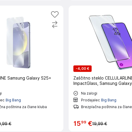
-
4,00 €
INE Samsung Galaxy S25+
Zaščitno steklo CELLULARLIN
ImpactGlass, Samsung Galax
i
Na zalogi
lec
Big Bang
Prodajalec
Big Bang
na poštnina za člane kluba
Brezplačna poštnina za člane
99
15
€
9,99 €
19,99 €