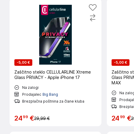
-
5,00 €
-
5,00 €
Zaščitno steklo CELLULARLINE Xtreme
Zaščitno s
Glass PRIVACY - Apple iPhone 17
Glass PRIV
MAX
Na zalogi
Na zalog
Prodajalec
Big Bang
Prodaja
Brezplačna poštnina za člane kluba
Brezplač
99
99
24
€
24
€
29,99 €
2