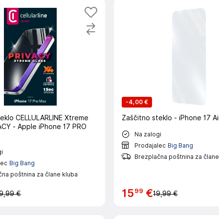
-
4,00 €
teklo CELLULARLINE Xtreme
Zaščitno steklo - iPhone 17 Ai
ACY - Apple iPhone 17 PRO
Na zalogi
Prodajalec
Big Bang
i
Brezplačna poštnina za člane
lec
Big Bang
na poštnina za člane kluba
99
15
€
9,99 €
19,99 €