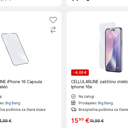
-
4,00 €
NE iPhone 16 Capsula
CELLULARLINE zaščitno stekl
eklo
Iphone 16e
i
Na zalogi
lec
Big Bang
Prodajalec
Big Bang
na poštnina za člane kluba
Brezplačna poštnina za člane
99
15
€
4,99 €
19,99 €