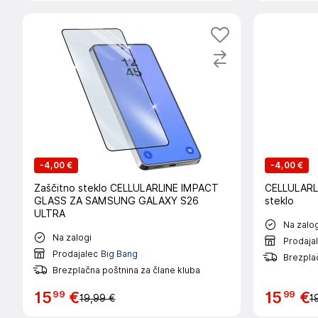
-
4,00 €
-
4,00 €
Zaščitno steklo CELLULARLINE IMPACT
CELLULARL
GLASS ZA SAMSUNG GALAXY S26
steklo
ULTRA
Na zalog
Na zalogi
Prodaja
Prodajalec
Big Bang
Brezplač
Brezplačna poštnina za člane kluba
99
99
15
€
15
€
19,99 €
1