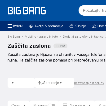
Izdelki
Akcije & promocije
Kuhinje
Home
Big Bang
Mobilne naprave in foto
Dodatki za telefone in tablice
Zaščita zaslona
13449
Zaščita zaslona je ključna za ohranitev vašega telefona. 
nujna. Ta zaščita zaslona pomaga pri preprečevanju pra
telefonu.
Sortiranje
Razvrščanje izdelkov
Cena
Promocija
Na voljo v
Zna