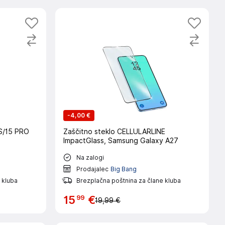
-
4,00 €
S/15 PRO
Zaščitno steklo CELLULARLINE
ImpactGlass, Samsung Galaxy A27
Na zalogi
Prodajalec
Big Bang
 kluba
Brezplačna poštnina za člane kluba
99
15
€
19,99 €