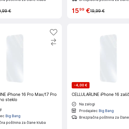
99
15
€
9,99 €
19,99 €
-
4,00 €
NE iPhone 16 Pro Max/17 Pro
CELLULARLINE iPhone 16 zašč
no steklo
Na zalogi
i
Prodajalec
Big Bang
lec
Big Bang
Brezplačna poštnina za člane
na poštnina za člane kluba