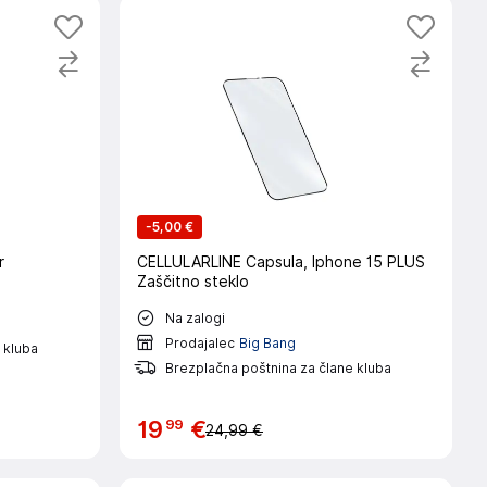
-
5,00 €
r
CELLULARLINE Capsula, Iphone 15 PLUS
Zaščitno steklo
Na zalogi
Prodajalec
Big Bang
 kluba
Brezplačna poštnina za člane kluba
99
19
€
24,99 €