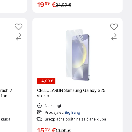
99
19
€
24,99 €
-
4,00 €
rash 7
CELLULARLIN Samsung Galaxy S25
efon
steklo
Na zalogi
Prodajalec
Big Bang
 kluba
Brezplačna poštnina za člane kluba
99
15
€
19,99 €