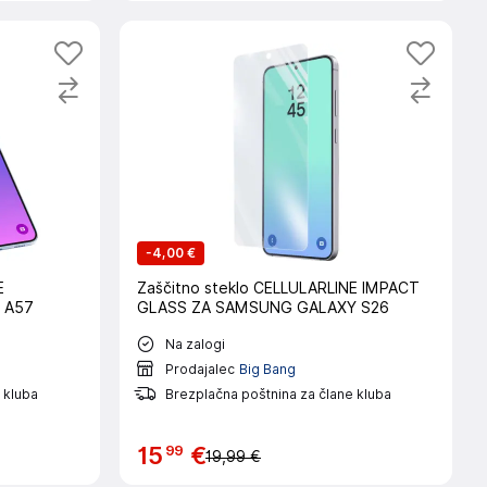
-
4,00 €
E
Zaščitno steklo CELLULARLINE IMPACT
y A57
GLASS ZA SAMSUNG GALAXY S26
Na zalogi
Prodajalec
Big Bang
 kluba
Brezplačna poštnina za člane kluba
99
15
€
19,99 €