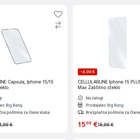
-
4,00 €
NE Capsula, Iphone 15/15
CELLULARLINE Iphone 15 PLU
teklo
Max Zaščitno steklo
i
Na zalogi
lec
Big Bang
Prodajalec
Big Bang
na poštnina za člane kluba
Brezplačna poštnina za člane
99
15
€
4,99 €
19,99 €