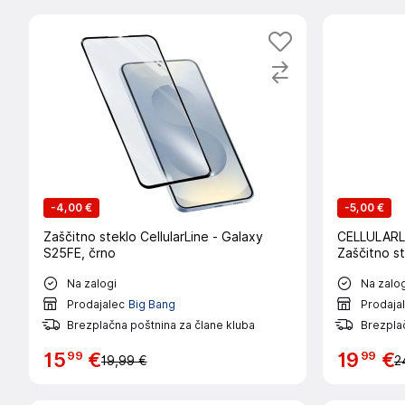
-
4,00 €
-
5,00 €
Zaščitno steklo CellularLine - Galaxy
CELLULARLI
S25FE, črno
Zaščitno s
Na zalogi
Na zalog
Prodajalec
Big Bang
Prodaja
Brezplačna poštnina za člane kluba
Brezplač
99
99
15
€
19
€
19,99 €
2