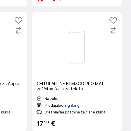
o za Apple
CELLULARLINE FILM&GO PRO MAT
zaščitna folija za telefo
Na zalogi
Prodajalec
Big Bang
 kluba
Brezplačna poštnina za člane kluba
99
17
€