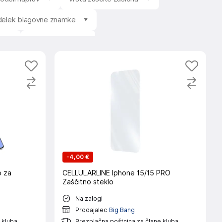
zdelek blagovne znamke
c
Stanje izdelka
-
4,00 €
o za
CELLULARLINE Iphone 15/15 PRO
Zaščitno steklo
Na zalogi
Prodajalec
Big Bang
 kluba
Brezplačna poštnina za člane kluba