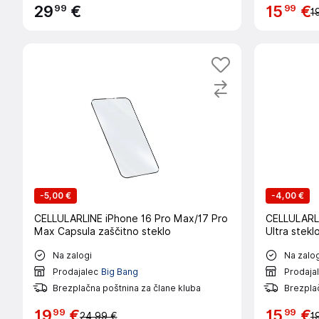
99
99
29
€
15
€
1
-
5,00 €
-
4,00 €
CELLULARLINE iPhone 16 Pro Max/17 Pro
CELLULARL
Max Capsula zaščitno steklo
Ultra stekl
Na zalogi
Na zalog
Prodajalec
Big Bang
Prodaja
Brezplačna poštnina za člane kluba
Brezplač
99
99
19
€
15
€
24,99 €
1