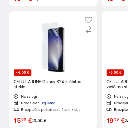
-
4,00 €
-
5,00 €
CELLULARLINE Galaxy S24 zaščitno
CELLULARLI
steklo
zaščitno st
Na zalogi
Na zalog
Prodajalec
Big Bang
Prodaja
Brezplačna poštnina za člane kluba
Brezplač
99
99
15
€
19
€
19,99 €
2