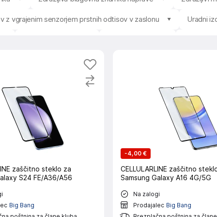
jiv z vgrajenim senzorjem prstnih odtisov v zaslonu
Uradni i
Povprečna ocena
Razpoložljivost
Prodajale
-
4,00 €
NE zaščitno steklo za
CELLULARLINE zaščitno stekl
alaxy S24 FE/A36/A56
Samsung Galaxy A16 4G/5G
i
Na zalogi
lec
Big Bang
Prodajalec
Big Bang
na poštnina za člane kluba
Brezplačna poštnina za člane