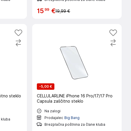
99
15
€
19,99 €
-
5,00 €
itno steklo
CELLULARLINE iPhone 16 Pro/17/17 Pro
Capsula zaščitno steklo
Na zalogi
Prodajalec
Big Bang
 kluba
Brezplačna poštnina za člane kluba