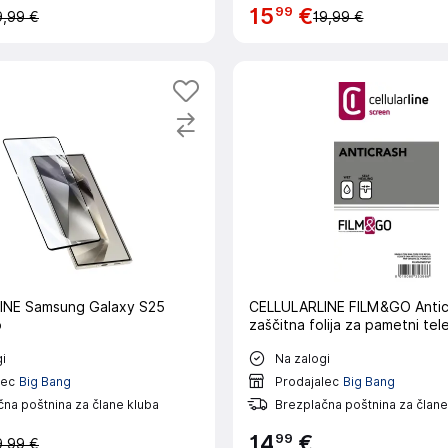
99
15
€
9,99 €
19,99 €
INE Samsung Galaxy S25
CELLULARLINE FILM&GO Antic
o
zaščitna folija za pametni tel
i
Na zalogi
lec
Big Bang
Prodajalec
Big Bang
na poštnina za člane kluba
Brezplačna poštnina za člane
99
14
€
9,99 €