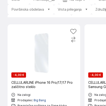
Površinska obdelava
Vrsta prileganja
Združl
Vključen komplet za namestitev
Združljiv s pisalom
-
4,00 €
-
4,00 €
CELLULARLINE iPhone 16 Pro/17/17 Pro
CELLULARLI
zaščitno steklo
Samsung G
Na zalogi
Na zalog
Prodajalec
Big Bang
Prodaja
Brezplačna poštnina za člane kluba
Brezplač