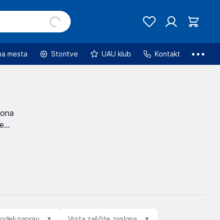
na mesta
Storitve
UAU klub
Kontakt
lona
šemu
modeli naprav
Vrsta zaščite zaslona