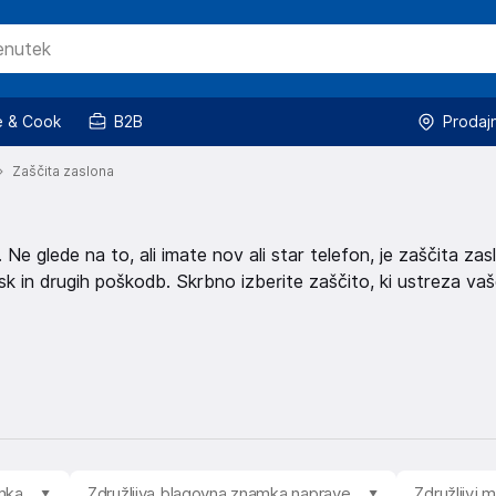
 & Cook
B2B
Prodaj
Zaščita zaslona
Ne glede na to, ali imate nov ali star telefon, je zaščita zas
sk in drugih poškodb. Skrbno izberite zaščito, ki ustreza va
mka
Združljiva blagovna znamka naprave
Združljivi 