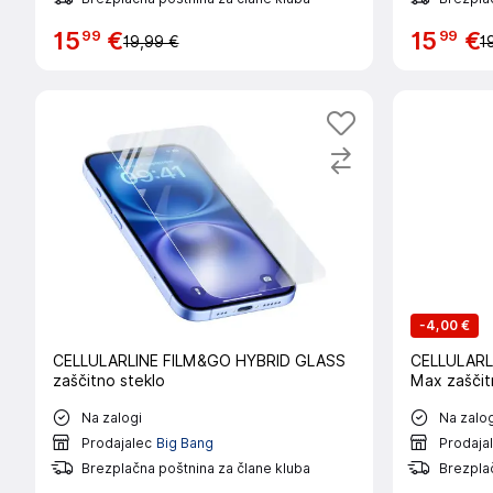
99
99
15
€
15
€
19,99 €
1
-
4,00 €
CELLULARLINE FILM&GO HYBRID GLASS
CELLULARLI
zaščitno steklo
Max zaščit
Na zalogi
Na zalog
Prodajalec
Big Bang
Prodaja
Brezplačna poštnina za člane kluba
Brezplač