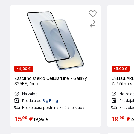
-
4,00 €
-
5,00 €
Zaščitno steklo CellularLine - Galaxy
CELLULARLI
S25FE, črno
Zaščitno s
Na zalogi
Na zalog
Prodajalec
Big Bang
Prodaja
Brezplačna poštnina za člane kluba
Brezplač
99
99
15
€
19
€
19,99 €
2