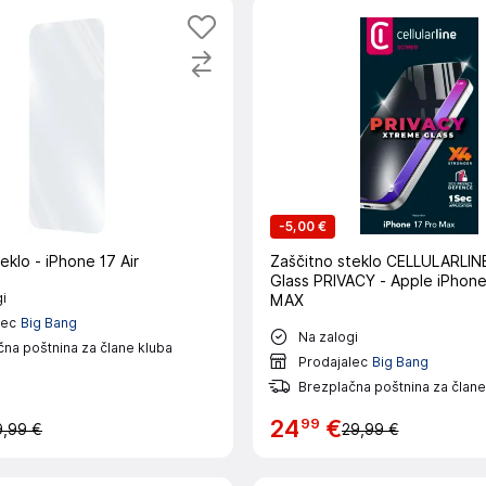
-
5,00 €
eklo - iPhone 17 Air
Zaščitno steklo CELLULARLIN
Glass PRIVACY - Apple iPhon
i
MAX
lec
Big Bang
Na zalogi
na poštnina za člane kluba
Prodajalec
Big Bang
Brezplačna poštnina za člane
99
24
€
9,99 €
29,99 €