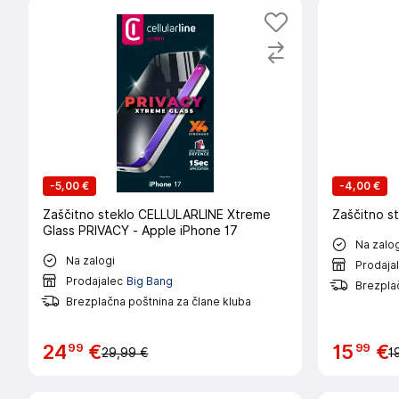
-
5,00 €
-
4,00 €
Zaščitno steklo CELLULARLINE Xtreme
Zaščitno st
Glass PRIVACY - Apple iPhone 17
Na zalog
Na zalogi
Prodaja
Prodajalec
Big Bang
Brezplač
Brezplačna poštnina za člane kluba
99
99
24
€
15
€
29,99 €
1