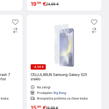
99
19
€
24,99 €
-
4,00 €
rash 7
CELLULARLIN Samsung Galaxy S25
efon
steklo
Na zalogi
Prodajalec
Big Bang
 kluba
Brezplačna poštnina za člane kluba
99
15
€
19,99 €