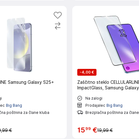
-
4,00 €
INE Samsung Galaxy S25+
Zaščitno steklo CELLULARLIN
ImpactGlass, Samsung Galax
i
Na zalogi
lec
Big Bang
Prodajalec
Big Bang
na poštnina za člane kluba
Brezplačna poštnina za člane
99
15
€
9,99 €
19,99 €