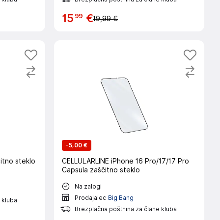
99
15
€
19,99 €
-
5,00 €
itno steklo
CELLULARLINE iPhone 16 Pro/17/17 Pro
Capsula zaščitno steklo
Na zalogi
Prodajalec
Big Bang
 kluba
Brezplačna poštnina za člane kluba