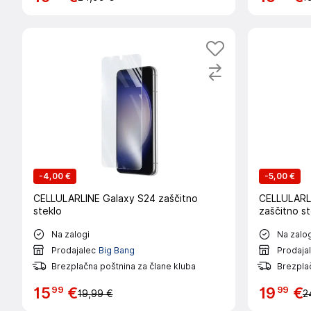
-
4,00 €
-
5,00 €
CELLULARLINE Galaxy S24 zaščitno
CELLULARLI
steklo
zaščitno st
Na zalogi
Na zalog
Prodajalec
Big Bang
Prodaja
Brezplačna poštnina za člane kluba
Brezplač
99
99
15
€
19
€
19,99 €
2