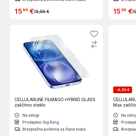
99
99
15
€
15
€
19,99 €
1
-
4,00 €
CELLULARLINE FILM&GO HYBRID GLASS
CELLULARLI
zaščitno steklo
Max zaščit
Na zalogi
Na zalog
Prodajalec
Big Bang
Prodaja
Brezplačna poštnina za člane kluba
Brezplač