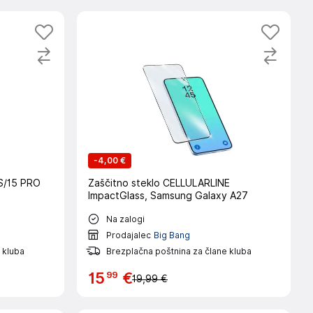
-
4,00 €
S/15 PRO
Zaščitno steklo CELLULARLINE
ImpactGlass, Samsung Galaxy A27
Na zalogi
Prodajalec
Big Bang
 kluba
Brezplačna poštnina za člane kluba
99
15
€
19,99 €