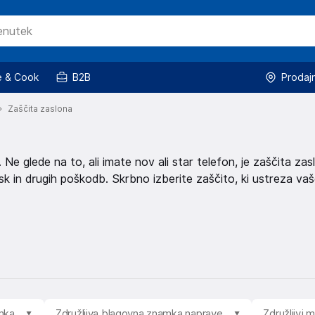
 & Cook
B2B
Prodaj
Zaščita zaslona
Ne glede na to, ali imate nov ali star telefon, je zaščita zas
sk in drugih poškodb. Skrbno izberite zaščito, ki ustreza va
mka
Združljiva blagovna znamka naprave
Združljivi 