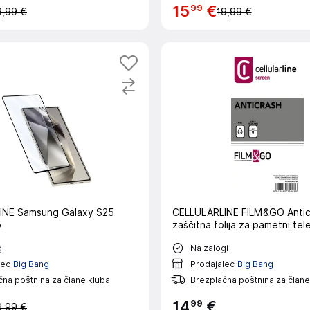
99
15
€
9,99 €
19,99 €
INE Samsung Galaxy S25
CELLULARLINE FILM&GO Antic
o
zaščitna folija za pametni tel
i
Na zalogi
lec
Big Bang
Prodajalec
Big Bang
na poštnina za člane kluba
Brezplačna poštnina za člane
99
14
€
9,99 €