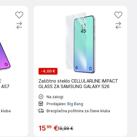
-
4,00 €
E
Zaščitno steklo CELLULARLINE IMPACT
y A57
GLASS ZA SAMSUNG GALAXY S26
Na zalogi
Prodajalec
Big Bang
 kluba
Brezplačna poštnina za člane kluba
99
15
€
19,99 €