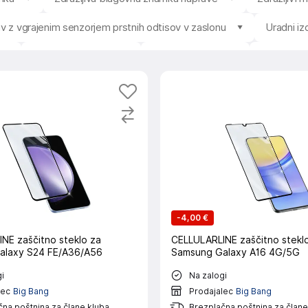
jiv z vgrajenim senzorjem prstnih odtisov v zaslonu
Uradni i
Povprečna ocena
Razpoložljivost
Prodajale
-
4,00 €
NE zaščitno steklo za
CELLULARLINE zaščitno stekl
alaxy S24 FE/A36/A56
Samsung Galaxy A16 4G/5G
i
Na zalogi
lec
Big Bang
Prodajalec
Big Bang
na poštnina za člane kluba
Brezplačna poštnina za člane