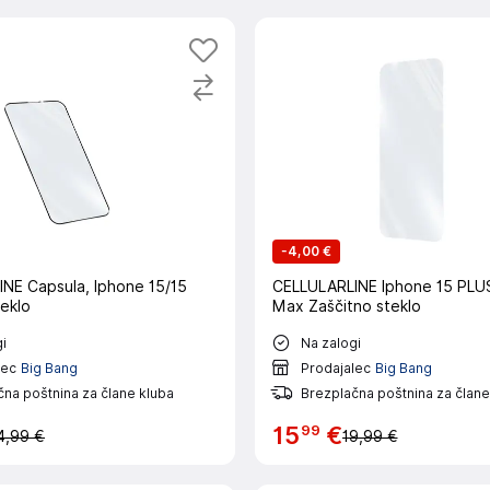
-
4,00 €
NE Capsula, Iphone 15/15
CELLULARLINE Iphone 15 PLU
teklo
Max Zaščitno steklo
i
Na zalogi
lec
Big Bang
Prodajalec
Big Bang
na poštnina za člane kluba
Brezplačna poštnina za člane
99
15
€
4,99 €
19,99 €