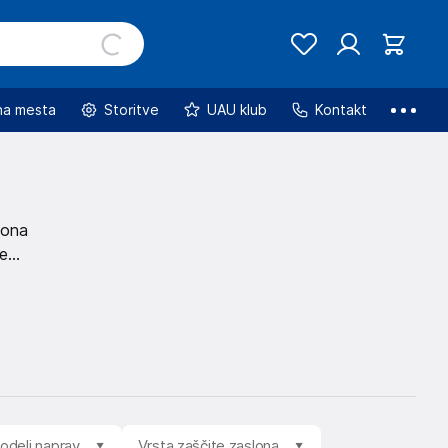
na mesta
Storitve
UAU klub
Kontakt
lona
šemu
modeli naprav
Vrsta zaščite zaslona