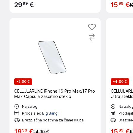
99
99
29
€
15
€
1
-
5,00 €
-
4,00 €
CELLULARLINE iPhone 16 Pro Max/17 Pro
CELLULARL
Max Capsula zaščitno steklo
Ultra stekl
Na zalogi
Na zalog
Prodajalec
Big Bang
Prodaja
Brezplačna poštnina za člane kluba
Brezplač
99
99
19
€
15
€
24,99 €
1