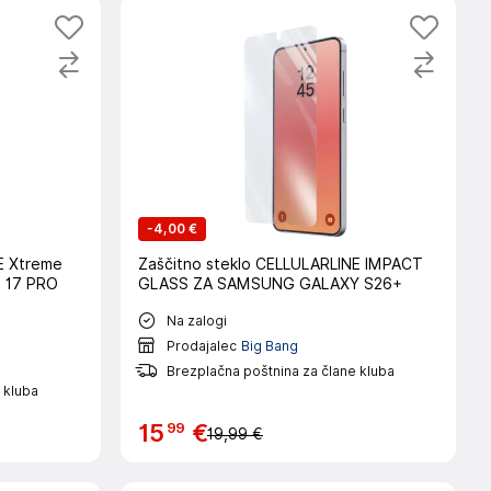
-
4,00 €
E Xtreme
Zaščitno steklo CELLULARLINE IMPACT
e 17 PRO
GLASS ZA SAMSUNG GALAXY S26+
Na zalogi
Prodajalec
Big Bang
Brezplačna poštnina za člane kluba
 kluba
99
15
€
19,99 €