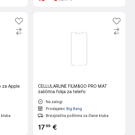
o za Apple
CELLULARLINE FILM&GO PRO MAT
zaščitna folija za telefo
Na zalogi
Prodajalec
Big Bang
 kluba
Brezplačna poštnina za člane kluba
99
17
€