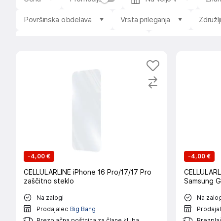
Površinska obdelava
Vrsta prileganja
Združl
Vključen komplet za namestitev
Združljiv s pisalom
-
4,00 €
-
4,00 €
CELLULARLINE iPhone 16 Pro/17/17 Pro
CELLULARLI
zaščitno steklo
Samsung G
Na zalogi
Na zalog
Prodajalec
Big Bang
Prodaja
Brezplačna poštnina za člane kluba
Brezplač