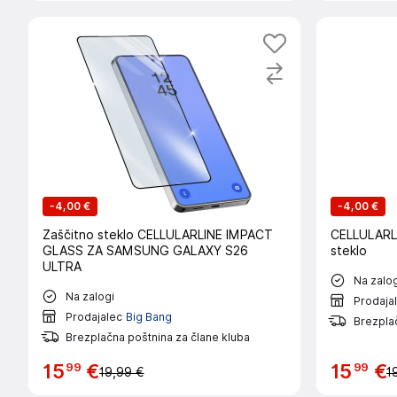
-
4,00 €
-
4,00 €
Zaščitno steklo CELLULARLINE IMPACT
CELLULARL
GLASS ZA SAMSUNG GALAXY S26
steklo
ULTRA
Na zalog
Na zalogi
Prodaja
Prodajalec
Big Bang
Brezplač
Brezplačna poštnina za člane kluba
99
99
15
€
15
€
19,99 €
1