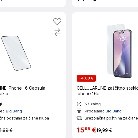
-
4,00 €
NE iPhone 16 Capsula
CELLULARLINE zaščitno stekl
eklo
Iphone 16e
i
Na zalogi
lec
Big Bang
Prodajalec
Big Bang
na poštnina za člane kluba
Brezplačna poštnina za člane
99
15
€
4,99 €
19,99 €