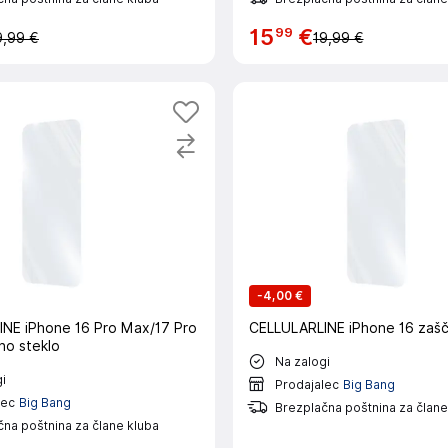
99
15
€
9,99 €
19,99 €
-
4,00 €
NE iPhone 16 Pro Max/17 Pro
CELLULARLINE iPhone 16 zašč
no steklo
Na zalogi
i
Prodajalec
Big Bang
lec
Big Bang
Brezplačna poštnina za člane
na poštnina za člane kluba