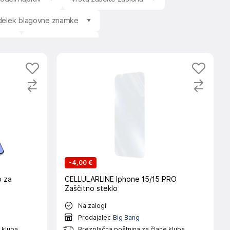
zdelek blagovne znamke
c
Stanje izdelka
-
4,00 €
o za
CELLULARLINE Iphone 15/15 PRO
Zaščitno steklo
Na zalogi
Prodajalec
Big Bang
 kluba
Brezplačna poštnina za člane kluba