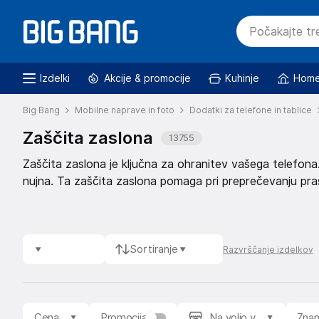
Izdelki
Akcije & promocije
Kuhinje
Home
Big Bang
Mobilne naprave in foto
Dodatki za telefone in tablice
Zaščita zaslona
13755
Zaščita zaslona je ključna za ohranitev vašega telefona. 
nujna. Ta zaščita zaslona pomaga pri preprečevanju pra
telefonu.
Sortiranje
Razvrščanje izdelkov
Cena
Promocija
Na voljo v
Zna