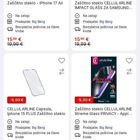
Zaščitno steklo - iPhone 17 Air
Zaščitno steklo CELLULARLINE
IMPACT GLASS ZA SAMSUNG
GALAXY S26+
Na zalogi
Na zalogi
Prodajalec
Big Bang
Prodajalec
Big Bang
Brezplačna poštnina za člane
Brezplačna poštnina za člane
kluba
kluba
15
€
15
€
99
99
19,99 €
19,99 €
-
5,00 €
-
5,00 €
CELLULARLINE Capsula,
Zaščitno steklo CELLULARLINE
Iphone 15 PLUS Zaščitno steklo
Xtreme Glass PRIVACY - Apple
iPhone 17 PRO
Na zalogi
Na zalogi
Prodajalec
Big Bang
Prodajalec
Big Bang
Brezplačna poštnina za člane
Brezplačna poštnina za člane
kluba
kluba