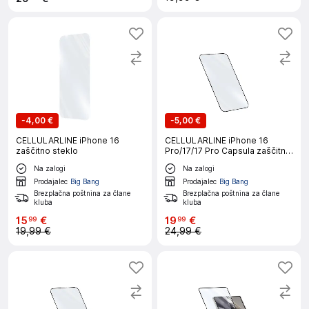
-
4,00 €
-
5,00 €
CELLULARLINE iPhone 16
CELLULARLINE iPhone 16
zaščitno steklo
Pro/17/17 Pro Capsula zaščitno
steklo
Na zalogi
Na zalogi
Prodajalec
Big Bang
Prodajalec
Big Bang
Brezplačna poštnina za člane
Brezplačna poštnina za člane
kluba
kluba
15
€
19
€
99
99
19,99 €
24,99 €