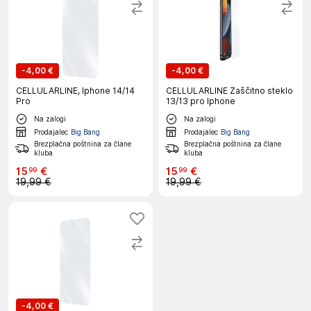
-
4,00 €
-
4,00 €
CELLULARLINE, Iphone 14/14
CELLULARLINE Zaščitno steklo
Pro
13/13 pro Iphone
Na zalogi
Na zalogi
Prodajalec
Big Bang
Prodajalec
Big Bang
Brezplačna poštnina za člane
Brezplačna poštnina za člane
kluba
kluba
15
€
15
€
99
99
19,99 €
19,99 €
-
4,00 €