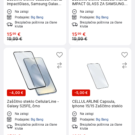
ImpactGlass, Samsung Galaxy
IMPACT GLASS ZA SAMSUNG
A57
GALAXY S26
Na zalogi
Na zalogi
Prodajalec
Big Bang
Prodajalec
Big Bang
Brezplačna poštnina za člane
Brezplačna poštnina za člane
kluba
kluba
15
€
15
€
99
99
19,99 €
19,99 €
-
4,00 €
-
5,00 €
Zaščitno steklo CellularLine -
CELLULARLINE Capsula,
Galaxy S25FE, črno
Iphone 15/15 Zaščitno steklo
Na zalogi
Na zalogi
Prodajalec
Big Bang
Prodajalec
Big Bang
Brezplačna poštnina za člane
Brezplačna poštnina za člane
kluba
kluba