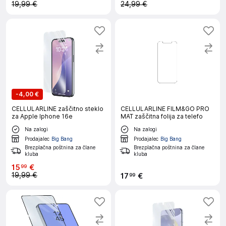
19,99 €
24,99 €
-
4,00 €
CELLULARLINE zaščitno steklo
CELLULARLINE FILM&GO PRO
za Apple Iphone 16e
MAT zaščitna folija za telefo
Na zalogi
Na zalogi
Prodajalec
Big Bang
Prodajalec
Big Bang
Brezplačna poštnina za člane
Brezplačna poštnina za člane
kluba
kluba
15
€
99
19,99 €
17
€
99