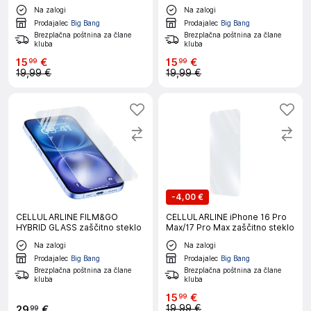
Na zalogi
Na zalogi
Prodajalec
Big Bang
Prodajalec
Big Bang
Brezplačna poštnina za člane
Brezplačna poštnina za člane
kluba
kluba
15
€
15
€
99
99
19,99 €
19,99 €
-
4,00 €
CELLULARLINE FILM&GO
CELLULARLINE iPhone 16 Pro
HYBRID GLASS zaščitno steklo
Max/17 Pro Max zaščitno steklo
Na zalogi
Na zalogi
Prodajalec
Big Bang
Prodajalec
Big Bang
Brezplačna poštnina za člane
Brezplačna poštnina za člane
kluba
kluba
15
€
99
19,99 €
29
€
99