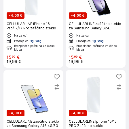
-
4,00 €
-
4,00 €
CELLULARLINE iPhone 16
CELLULARLINE zaščitno steklo
Pro/17/17 Pro zaščitno steklo
za Samsung Galaxy S24
FE/A36/A56
Na zalogi
Na zalogi
Prodajalec
Big Bang
Prodajalec
Big Bang
Brezplačna poštnina za člane
Brezplačna poštnina za člane
kluba
kluba
15
€
15
€
99
99
19,99 €
19,99 €
-
4,00 €
-
4,00 €
CELLULARLINE zaščitno steklo
CELLULARLINE Iphone 15/15
za Samsung Galaxy A16 4G/5G
PRO Zaščitno steklo