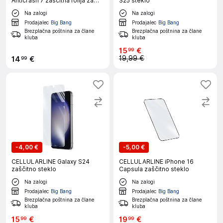
Anticrash 7 zaščitna folija za
S25 steklo
pametni telefon
Na zalogi
Na zalogi
Prodajalec
Big Bang
Prodajalec
Big Bang
Brezplačna poštnina za člane
Brezplačna poštnina za člane
kluba
kluba
15
€
99
19,99 €
14
€
99
-
4,00 €
-
5,00 €
CELLULARLINE Galaxy S24
CELLULARLINE iPhone 16
zaščitno steklo
Capsula zaščitno steklo
Na zalogi
Na zalogi
Prodajalec
Big Bang
Prodajalec
Big Bang
Brezplačna poštnina za člane
Brezplačna poštnina za člane
kluba
kluba
15
€
19
€
99
99