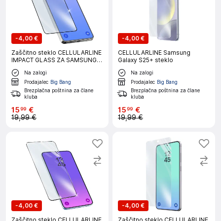
-
4,00 €
-
4,00 €
Zaščitno steklo CELLULARLINE
CELLULARLINE Samsung
IMPACT GLASS ZA SAMSUNG
Galaxy S25+ steklo
GALAXY S26 ULTRA
Na zalogi
Na zalogi
Prodajalec
Big Bang
Prodajalec
Big Bang
Brezplačna poštnina za člane
Brezplačna poštnina za člane
kluba
kluba
15
€
15
€
99
99
19,99 €
19,99 €
-
4,00 €
-
4,00 €
Zaščitno steklo CELLULARLINE
Zaščitno steklo CELLULARLINE