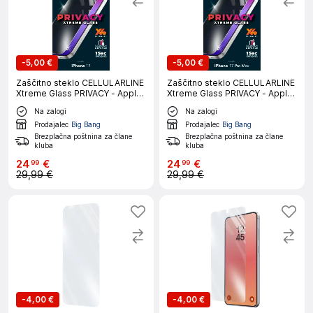
-
5,00 €
-
5,00 €
Zaščitno steklo CELLULARLINE
Zaščitno steklo CELLULARLINE
Xtreme Glass PRIVACY - Apple
Xtreme Glass PRIVACY - Apple
iPhone 17
iPhone 17 PRO MAX
Na zalogi
Na zalogi
Prodajalec
Big Bang
Prodajalec
Big Bang
Brezplačna poštnina za člane
Brezplačna poštnina za člane
kluba
kluba
24
€
24
€
99
99
29,99 €
29,99 €
-
4,00 €
-
4,00 €