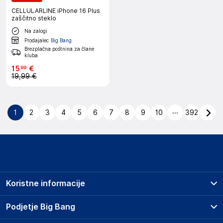
CELLULARLINE iPhone 16 Plus
zaščitno steklo
Na zalogi
Prodajalec
Big Bang
Brezplačna poštnina za člane
kluba
15
€
99
19,99 €
...
1
2
3
4
5
6
7
8
9
10
392
Koristne informacije
Prodajna mesta
Podjetje Big Bang
Splošni pogoji