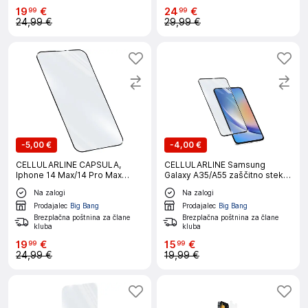
19
€
24
€
99
99
24,99 €
29,99 €
-
5,00 €
-
4,00 €
CELLULARLINE CAPSULA,
CELLULARLINE Samsung
Iphone 14 Max/14 Pro Max
Galaxy A35/A55 zaščitno steklo
zaščitno steklo
za telefon
Na zalogi
Na zalogi
Prodajalec
Big Bang
Prodajalec
Big Bang
Brezplačna poštnina za člane
Brezplačna poštnina za člane
kluba
kluba
19
€
15
€
99
99
24,99 €
19,99 €