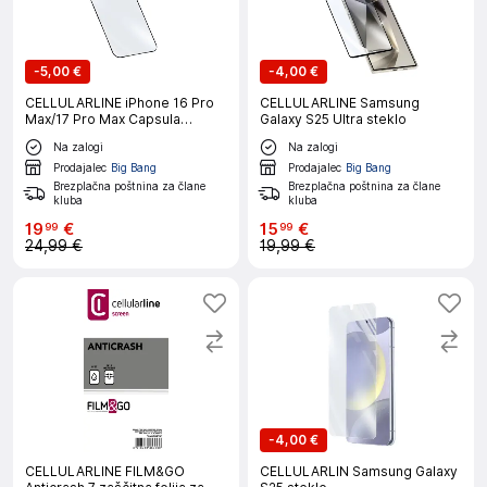
-
5,00 €
-
4,00 €
CELLULARLINE iPhone 16 Pro
CELLULARLINE Samsung
Max/17 Pro Max Capsula
Galaxy S25 Ultra steklo
zaščitno steklo
Na zalogi
Na zalogi
Prodajalec
Big Bang
Prodajalec
Big Bang
Brezplačna poštnina za člane
Brezplačna poštnina za člane
kluba
kluba
19
€
15
€
99
99
24,99 €
19,99 €
-
4,00 €
CELLULARLINE FILM&GO
CELLULARLIN Samsung Galaxy