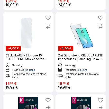
15
€
19
€
99
99
19,99 €
24,99 €
-
4,00 €
-
4,00 €
CELLULARLINE Iphone 15
Zaščitno steklo CELLULARLINE
PLUS/15 PRO Max Zaščitno
ImpactGlass, Samsung Galaxy
steklo
A27
Na zalogi
Na zalogi
Prodajalec
Big Bang
Prodajalec
Big Bang
Brezplačna poštnina za člane
Brezplačna poštnina za člane
kluba
kluba
15
€
15
€
99
99
19,99 €
19,99 €