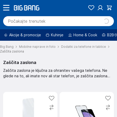
Akcije & promocije
Kuhinje
Home & Cook
B2B
Big Bang
Mobilne naprave in foto
Dodatki za telefone in tablice
Zaščita zaslona
Zaščita zaslona
Zaščita zaslona je ključna za ohranitev vašega telefona. Ne
glede na to, ali imate nov ali star telefon, je zaščita zaslona
nujna. Ta zaščita zaslona pomaga pri preprečevanju prask in
drugih poškodb. Skrbno izberite zaščito, ki ustreza vašemu
telefonu.