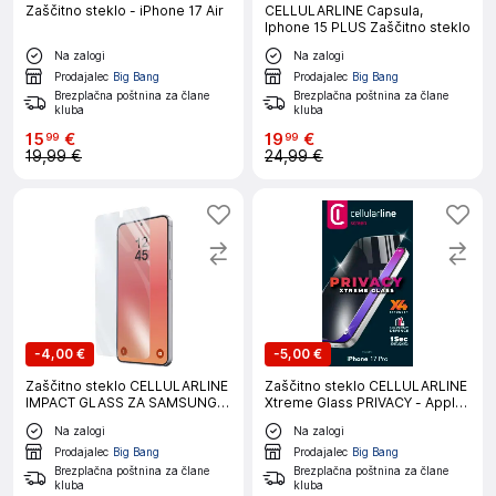
Zaščitno steklo - iPhone 17 Air
CELLULARLINE Capsula,
Iphone 15 PLUS Zaščitno steklo
Na zalogi
Na zalogi
Prodajalec
Big Bang
Prodajalec
Big Bang
Brezplačna poštnina za člane
Brezplačna poštnina za člane
kluba
kluba
15
€
19
€
99
99
19,99 €
24,99 €
-
4,00 €
-
5,00 €
Zaščitno steklo CELLULARLINE
Zaščitno steklo CELLULARLINE
IMPACT GLASS ZA SAMSUNG
Xtreme Glass PRIVACY - Apple
GALAXY S26+
iPhone 17 PRO
Na zalogi
Na zalogi
Prodajalec
Big Bang
Prodajalec
Big Bang
Brezplačna poštnina za člane
Brezplačna poštnina za člane
kluba
kluba