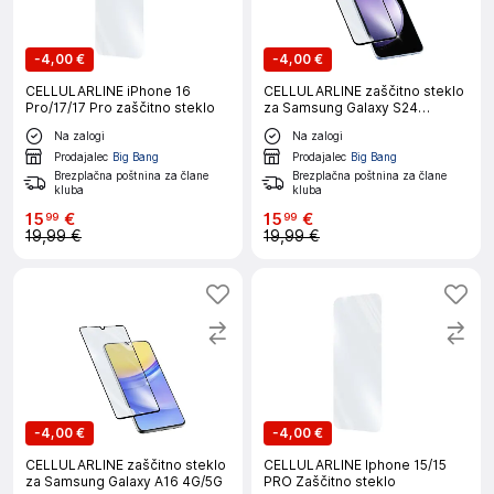
-
4,00 €
-
4,00 €
CELLULARLINE iPhone 16
CELLULARLINE zaščitno steklo
Pro/17/17 Pro zaščitno steklo
za Samsung Galaxy S24
FE/A36/A56
Na zalogi
Na zalogi
Prodajalec
Big Bang
Prodajalec
Big Bang
Brezplačna poštnina za člane
Brezplačna poštnina za člane
kluba
kluba
15
€
15
€
99
99
19,99 €
19,99 €
-
4,00 €
-
4,00 €
CELLULARLINE zaščitno steklo
CELLULARLINE Iphone 15/15
za Samsung Galaxy A16 4G/5G
PRO Zaščitno steklo