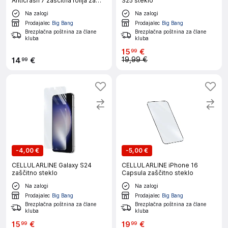
Anticrash 7 zaščitna folija za
S25 steklo
pametni telefon
Na zalogi
Na zalogi
Prodajalec
Big Bang
Prodajalec
Big Bang
Brezplačna poštnina za člane
Brezplačna poštnina za člane
kluba
kluba
15
€
99
19,99 €
14
€
99
-
4,00 €
-
5,00 €
CELLULARLINE Galaxy S24
CELLULARLINE iPhone 16
zaščitno steklo
Capsula zaščitno steklo
Na zalogi
Na zalogi
Prodajalec
Big Bang
Prodajalec
Big Bang
Brezplačna poštnina za člane
Brezplačna poštnina za člane
kluba
kluba
15
€
19
€
99
99