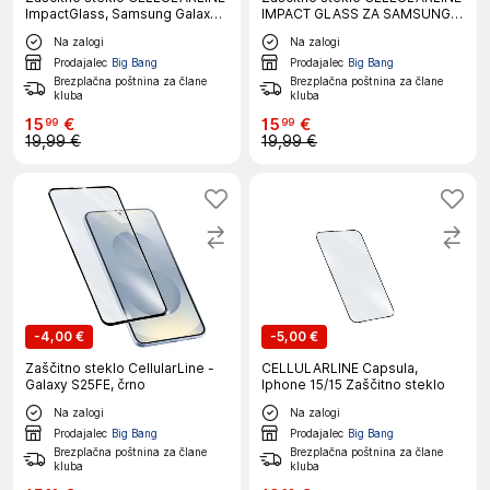
ImpactGlass, Samsung Galaxy
IMPACT GLASS ZA SAMSUNG
A57
GALAXY S26
Na zalogi
Na zalogi
Prodajalec
Big Bang
Prodajalec
Big Bang
Brezplačna poštnina za člane
Brezplačna poštnina za člane
kluba
kluba
15
€
15
€
99
99
19,99 €
19,99 €
-
4,00 €
-
5,00 €
Zaščitno steklo CellularLine -
CELLULARLINE Capsula,
Galaxy S25FE, črno
Iphone 15/15 Zaščitno steklo
Na zalogi
Na zalogi
Prodajalec
Big Bang
Prodajalec
Big Bang
Brezplačna poštnina za člane
Brezplačna poštnina za člane
kluba
kluba