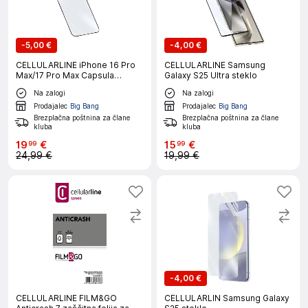
-
5,00 €
-
4,00 €
CELLULARLINE iPhone 16 Pro
CELLULARLINE Samsung
Max/17 Pro Max Capsula
Galaxy S25 Ultra steklo
zaščitno steklo
Na zalogi
Na zalogi
Prodajalec
Big Bang
Prodajalec
Big Bang
Brezplačna poštnina za člane
Brezplačna poštnina za člane
kluba
kluba
19
€
15
€
99
99
24,99 €
19,99 €
-
4,00 €
CELLULARLINE FILM&GO
CELLULARLIN Samsung Galaxy