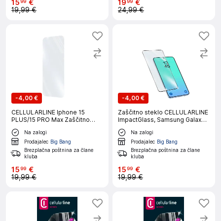
15
€
19
€
99
99
19,99 €
24,99 €
-
4,00 €
-
4,00 €
CELLULARLINE Iphone 15
Zaščitno steklo CELLULARLINE
PLUS/15 PRO Max Zaščitno
ImpactGlass, Samsung Galaxy
steklo
A27
Na zalogi
Na zalogi
Prodajalec
Big Bang
Prodajalec
Big Bang
Brezplačna poštnina za člane
Brezplačna poštnina za člane
kluba
kluba
15
€
15
€
99
99
19,99 €
19,99 €