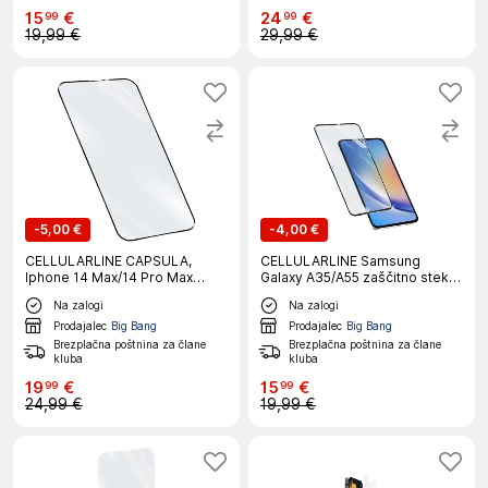
15
€
24
€
99
99
19,99 €
29,99 €
-
5,00 €
-
4,00 €
CELLULARLINE CAPSULA,
CELLULARLINE Samsung
Iphone 14 Max/14 Pro Max
Galaxy A35/A55 zaščitno steklo
zaščitno steklo
za telefon
Na zalogi
Na zalogi
Prodajalec
Big Bang
Prodajalec
Big Bang
Brezplačna poštnina za člane
Brezplačna poštnina za člane
kluba
kluba
19
€
15
€
99
99
24,99 €
19,99 €