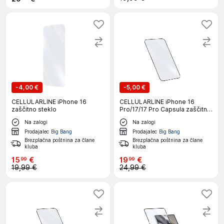
-
4,00 €
-
5,00 €
CELLULARLINE iPhone 16
CELLULARLINE iPhone 16
zaščitno steklo
Pro/17/17 Pro Capsula zaščitno
steklo
Na zalogi
Na zalogi
Prodajalec
Big Bang
Prodajalec
Big Bang
Brezplačna poštnina za člane
Brezplačna poštnina za člane
kluba
kluba
15
€
19
€
99
99
19,99 €
24,99 €