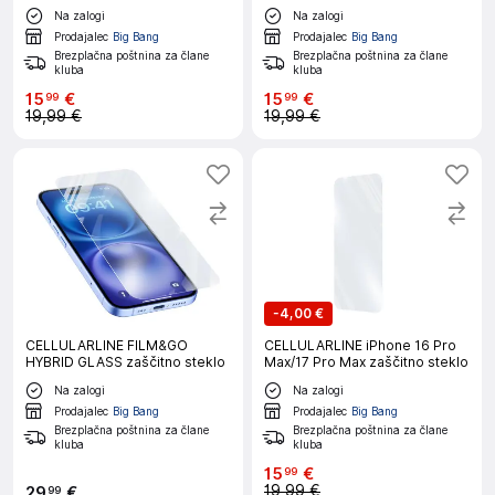
Na zalogi
Na zalogi
Prodajalec
Big Bang
Prodajalec
Big Bang
Brezplačna poštnina za člane
Brezplačna poštnina za člane
kluba
kluba
15
€
15
€
99
99
19,99 €
19,99 €
-
4,00 €
CELLULARLINE FILM&GO
CELLULARLINE iPhone 16 Pro
HYBRID GLASS zaščitno steklo
Max/17 Pro Max zaščitno steklo
Na zalogi
Na zalogi
Prodajalec
Big Bang
Prodajalec
Big Bang
Brezplačna poštnina za člane
Brezplačna poštnina za člane
kluba
kluba
15
€
99
19,99 €
29
€
99