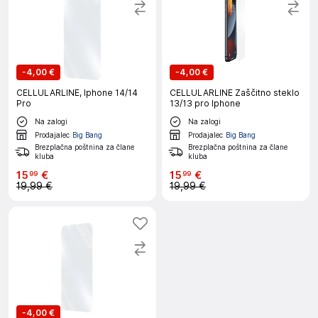
-
4,00 €
-
4,00 €
CELLULARLINE, Iphone 14/14
CELLULARLINE Zaščitno steklo
Pro
13/13 pro Iphone
Na zalogi
Na zalogi
Prodajalec
Big Bang
Prodajalec
Big Bang
Brezplačna poštnina za člane
Brezplačna poštnina za člane
kluba
kluba
15
€
15
€
99
99
19,99 €
19,99 €
-
4,00 €