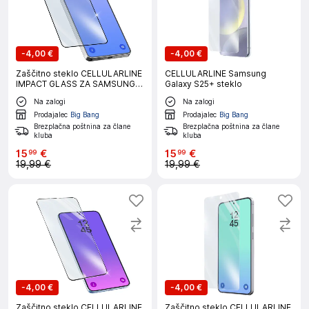
-
4,00 €
-
4,00 €
Zaščitno steklo CELLULARLINE
CELLULARLINE Samsung
IMPACT GLASS ZA SAMSUNG
Galaxy S25+ steklo
GALAXY S26 ULTRA
Na zalogi
Na zalogi
Prodajalec
Big Bang
Prodajalec
Big Bang
Brezplačna poštnina za člane
Brezplačna poštnina za člane
kluba
kluba
15
€
15
€
99
99
19,99 €
19,99 €
-
4,00 €
-
4,00 €
Zaščitno steklo CELLULARLINE
Zaščitno steklo CELLULARLINE