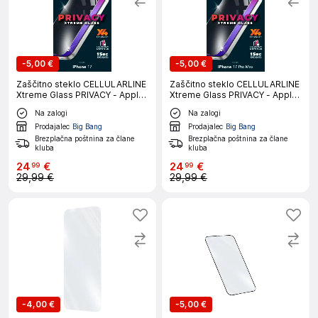
-
5,00 €
-
5,00 €
Zaščitno steklo CELLULARLINE
Zaščitno steklo CELLULARLINE
Xtreme Glass PRIVACY - Apple
Xtreme Glass PRIVACY - Apple
iPhone 17
iPhone 17 PRO MAX
Na zalogi
Na zalogi
Prodajalec
Big Bang
Prodajalec
Big Bang
Brezplačna poštnina za člane
Brezplačna poštnina za člane
kluba
kluba
24
€
24
€
99
99
29,99 €
29,99 €
-
4,00 €
-
5,00 €