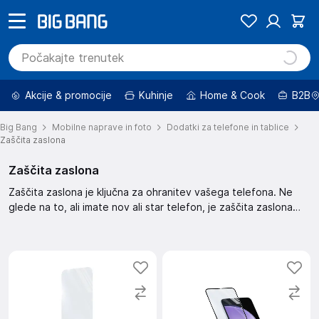
Akcije & promocije
Kuhinje
Home & Cook
B2B
Big Bang
Mobilne naprave in foto
Dodatki za telefone in tablice
Zaščita zaslona
Zaščita zaslona
Zaščita zaslona je ključna za ohranitev vašega telefona. Ne
glede na to, ali imate nov ali star telefon, je zaščita zaslona
nujna. Ta zaščita zaslona pomaga pri preprečevanju prask in
drugih poškodb. Skrbno izberite zaščito, ki ustreza vašemu
telefonu.