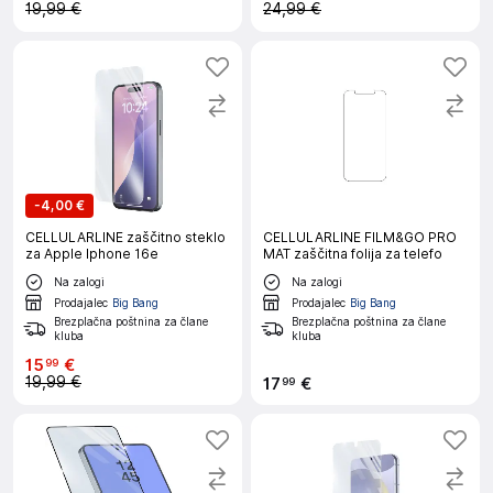
19,99 €
24,99 €
-
4,00 €
CELLULARLINE zaščitno steklo
CELLULARLINE FILM&GO PRO
za Apple Iphone 16e
MAT zaščitna folija za telefo
Na zalogi
Na zalogi
Prodajalec
Big Bang
Prodajalec
Big Bang
Brezplačna poštnina za člane
Brezplačna poštnina za člane
kluba
kluba
15
€
99
19,99 €
17
€
99