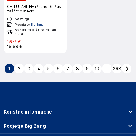
CELLULARLINE iPhone 16 Plus
zaščitno steklo
Na zalogi
Prodajalec
Big Bang
Brezplačna poštnina za člane
kluba
15
€
99
19,99 €
...
1
2
3
4
5
6
7
8
9
10
393
Koristne informacije
Prodajna mesta
Podjetje Big Bang
Splošni pogoji