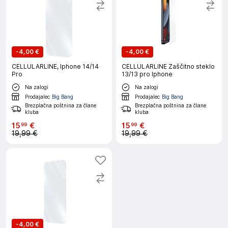
-
4,00 €
-
4,00 €
CELLULARLINE, Iphone 14/14
CELLULARLINE Zaščitno steklo
Pro
13/13 pro Iphone
Na zalogi
Na zalogi
Prodajalec
Big Bang
Prodajalec
Big Bang
Brezplačna poštnina za člane
Brezplačna poštnina za člane
kluba
kluba
15
€
15
€
99
99
19,99 €
19,99 €
-
4,00 €