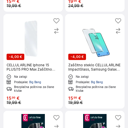
15
€
19
€
99
99
19,99 €
24,99 €
-
4,00 €
-
4,00 €
CELLULARLINE Iphone 15
Zaščitno steklo CELLULARLINE
PLUS/15 PRO Max Zaščitno
ImpactGlass, Samsung Galaxy
steklo
A27
Na zalogi
Na zalogi
Prodajalec
Big Bang
Prodajalec
Big Bang
Brezplačna poštnina za člane
Brezplačna poštnina za člane
kluba
kluba
15
€
15
€
99
99
19,99 €
19,99 €