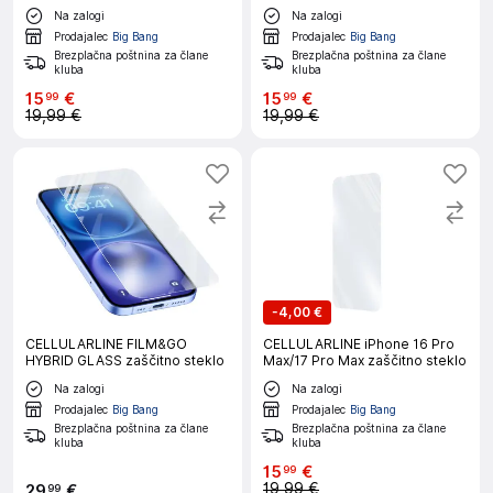
Na zalogi
Na zalogi
Prodajalec
Big Bang
Prodajalec
Big Bang
Brezplačna poštnina za člane
Brezplačna poštnina za člane
kluba
kluba
15
€
15
€
99
99
19,99 €
19,99 €
-
4,00 €
CELLULARLINE FILM&GO
CELLULARLINE iPhone 16 Pro
HYBRID GLASS zaščitno steklo
Max/17 Pro Max zaščitno steklo
Na zalogi
Na zalogi
Prodajalec
Big Bang
Prodajalec
Big Bang
Brezplačna poštnina za člane
Brezplačna poštnina za člane
kluba
kluba
15
€
99
19,99 €
29
€
99