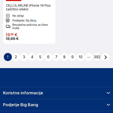
CELLULARLINE iPhone 16 Plus
zaščitno steklo
Na zalogi
Prodajalec
Big Bang
Brezplačna poštnina za člane
kluba
15
€
99
19,99 €
...
1
2
3
4
5
6
7
8
9
10
392
Koristne informacije
Prodajna mesta
Podjetje Big Bang
Splošni pogoji