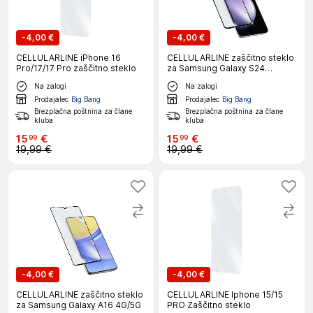
-
4,00 €
-
4,00 €
CELLULARLINE iPhone 16
CELLULARLINE zaščitno steklo
Pro/17/17 Pro zaščitno steklo
za Samsung Galaxy S24
FE/A36/A56
Na zalogi
Na zalogi
Prodajalec
Big Bang
Prodajalec
Big Bang
Brezplačna poštnina za člane
Brezplačna poštnina za člane
kluba
kluba
15
€
15
€
99
99
19,99 €
19,99 €
-
4,00 €
-
4,00 €
CELLULARLINE zaščitno steklo
CELLULARLINE Iphone 15/15
za Samsung Galaxy A16 4G/5G
PRO Zaščitno steklo