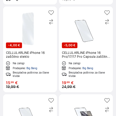
-
4,00 €
-
5,00 €
CELLULARLINE iPhone 16
CELLULARLINE iPhone 16
zaščitno steklo
Pro/17/17 Pro Capsula zaščitno
steklo
Na zalogi
Na zalogi
Prodajalec
Big Bang
Prodajalec
Big Bang
Brezplačna poštnina za člane
Brezplačna poštnina za člane
kluba
kluba
15
€
19
€
99
99
19,99 €
24,99 €