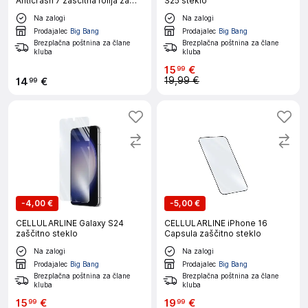
Anticrash 7 zaščitna folija za
S25 steklo
pametni telefon
Na zalogi
Na zalogi
Prodajalec
Big Bang
Prodajalec
Big Bang
Brezplačna poštnina za člane
Brezplačna poštnina za člane
kluba
kluba
15
€
99
19,99 €
14
€
99
-
4,00 €
-
5,00 €
CELLULARLINE Galaxy S24
CELLULARLINE iPhone 16
zaščitno steklo
Capsula zaščitno steklo
Na zalogi
Na zalogi
Prodajalec
Big Bang
Prodajalec
Big Bang
Brezplačna poštnina za člane
Brezplačna poštnina za člane
kluba
kluba
15
€
19
€
99
99