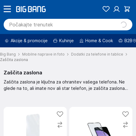
Akcije & promocije
Kuhinje
Home & Cook
B2B
Big Bang
Mobilne naprave in foto
Dodatki za telefone in tablice
Zaščita zaslona
Zaščita zaslona
Zaščita zaslona je ključna za ohranitev vašega telefona. Ne
glede na to, ali imate nov ali star telefon, je zaščita zaslona
nujna. Ta zaščita zaslona pomaga pri preprečevanju prask in
drugih poškodb. Skrbno izberite zaščito, ki ustreza vašemu
telefonu.