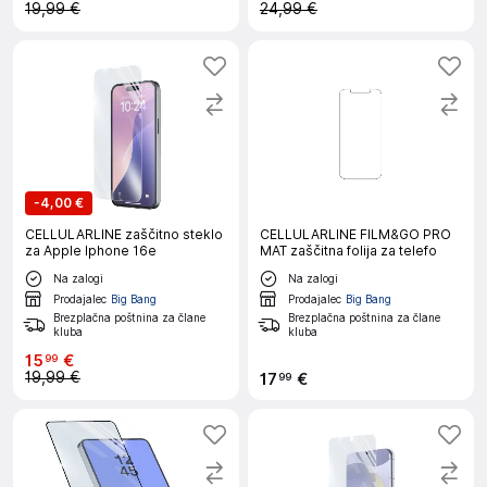
19,99 €
24,99 €
-
4,00 €
CELLULARLINE zaščitno steklo
CELLULARLINE FILM&GO PRO
za Apple Iphone 16e
MAT zaščitna folija za telefo
Na zalogi
Na zalogi
Prodajalec
Big Bang
Prodajalec
Big Bang
Brezplačna poštnina za člane
Brezplačna poštnina za člane
kluba
kluba
15
€
99
19,99 €
17
€
99