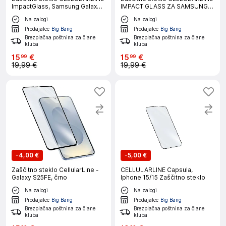
ImpactGlass, Samsung Galaxy
IMPACT GLASS ZA SAMSUNG
A57
GALAXY S26
Na zalogi
Na zalogi
Prodajalec
Big Bang
Prodajalec
Big Bang
Brezplačna poštnina za člane
Brezplačna poštnina za člane
kluba
kluba
15
€
15
€
99
99
19,99 €
19,99 €
-
4,00 €
-
5,00 €
Zaščitno steklo CellularLine -
CELLULARLINE Capsula,
Galaxy S25FE, črno
Iphone 15/15 Zaščitno steklo
Na zalogi
Na zalogi
Prodajalec
Big Bang
Prodajalec
Big Bang
Brezplačna poštnina za člane
Brezplačna poštnina za člane
kluba
kluba