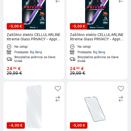
-
5,00 €
-
5,00 €
Zaščitno steklo CELLULARLINE
Zaščitno steklo CELLULARLINE
Xtreme Glass PRIVACY - Apple
Xtreme Glass PRIVACY - Apple
iPhone 17
iPhone 17 PRO MAX
Na zalogi
Na zalogi
Prodajalec
Big Bang
Prodajalec
Big Bang
Brezplačna poštnina za člane
Brezplačna poštnina za člane
kluba
kluba
24
€
24
€
99
99
29,99 €
29,99 €
-
4,00 €
-
5,00 €