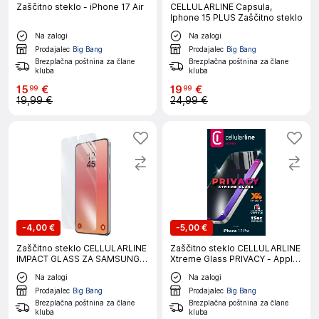
Zaščitno steklo - iPhone 17 Air
CELLULARLINE Capsula,
Iphone 15 PLUS Zaščitno steklo
Na zalogi
Na zalogi
Prodajalec
Big Bang
Prodajalec
Big Bang
Brezplačna poštnina za člane
Brezplačna poštnina za člane
kluba
kluba
15
€
19
€
99
99
19,99 €
24,99 €
-
4,00 €
-
5,00 €
Zaščitno steklo CELLULARLINE
Zaščitno steklo CELLULARLINE
IMPACT GLASS ZA SAMSUNG
Xtreme Glass PRIVACY - Apple
GALAXY S26+
iPhone 17 PRO
Na zalogi
Na zalogi
Prodajalec
Big Bang
Prodajalec
Big Bang
Brezplačna poštnina za člane
Brezplačna poštnina za člane
kluba
kluba