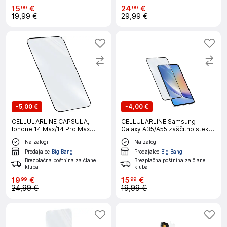
15
€
24
€
99
99
19,99 €
29,99 €
-
5,00 €
-
4,00 €
CELLULARLINE CAPSULA,
CELLULARLINE Samsung
Iphone 14 Max/14 Pro Max
Galaxy A35/A55 zaščitno steklo
zaščitno steklo
za telefon
Na zalogi
Na zalogi
Prodajalec
Big Bang
Prodajalec
Big Bang
Brezplačna poštnina za člane
Brezplačna poštnina za člane
kluba
kluba
19
€
15
€
99
99
24,99 €
19,99 €