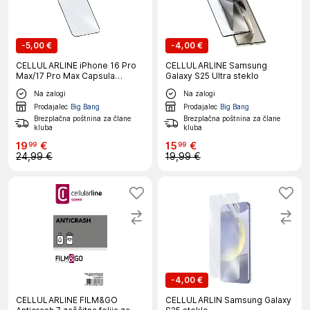
-
5,00 €
-
4,00 €
CELLULARLINE iPhone 16 Pro
CELLULARLINE Samsung
Max/17 Pro Max Capsula
Galaxy S25 Ultra steklo
zaščitno steklo
Na zalogi
Na zalogi
Prodajalec
Big Bang
Prodajalec
Big Bang
Brezplačna poštnina za člane
Brezplačna poštnina za člane
kluba
kluba
19
€
15
€
99
99
24,99 €
19,99 €
-
4,00 €
CELLULARLINE FILM&GO
CELLULARLIN Samsung Galaxy