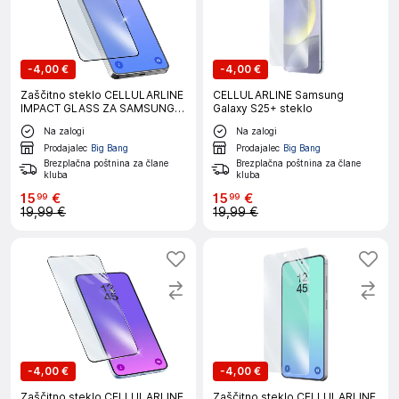
-
4,00 €
-
4,00 €
Zaščitno steklo CELLULARLINE
CELLULARLINE Samsung
IMPACT GLASS ZA SAMSUNG
Galaxy S25+ steklo
GALAXY S26 ULTRA
Na zalogi
Na zalogi
Prodajalec
Big Bang
Prodajalec
Big Bang
Brezplačna poštnina za člane
Brezplačna poštnina za člane
kluba
kluba
15
€
15
€
99
99
19,99 €
19,99 €
-
4,00 €
-
4,00 €
Zaščitno steklo CELLULARLINE
Zaščitno steklo CELLULARLINE