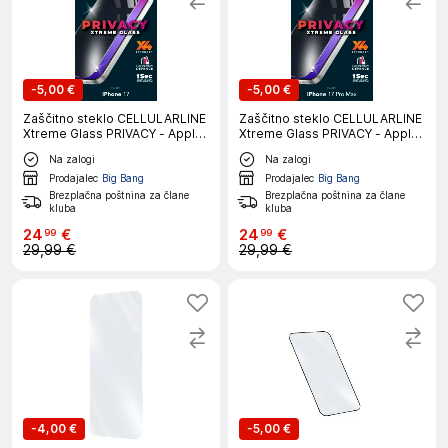
-
5,00 €
-
5,00 €
Zaščitno steklo CELLULARLINE
Zaščitno steklo CELLULARLINE
Xtreme Glass PRIVACY - Apple
Xtreme Glass PRIVACY - Apple
iPhone 17
iPhone 17 PRO MAX
Na zalogi
Na zalogi
Prodajalec
Big Bang
Prodajalec
Big Bang
Brezplačna poštnina za člane
Brezplačna poštnina za člane
kluba
kluba
24
€
24
€
99
99
29,99 €
29,99 €
-
4,00 €
-
5,00 €