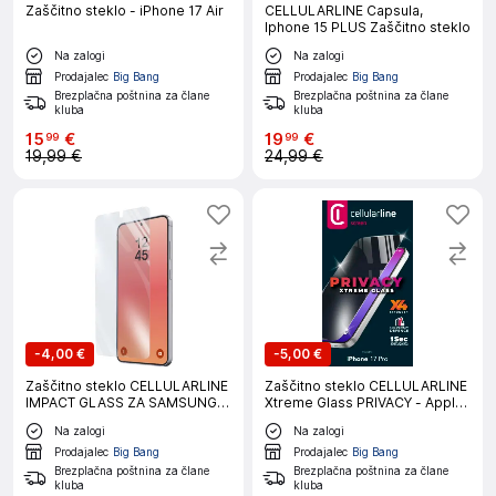
Zaščitno steklo - iPhone 17 Air
CELLULARLINE Capsula,
Iphone 15 PLUS Zaščitno steklo
Na zalogi
Na zalogi
Prodajalec
Big Bang
Prodajalec
Big Bang
Brezplačna poštnina za člane
Brezplačna poštnina za člane
kluba
kluba
15
€
19
€
99
99
19,99 €
24,99 €
-
4,00 €
-
5,00 €
Zaščitno steklo CELLULARLINE
Zaščitno steklo CELLULARLINE
IMPACT GLASS ZA SAMSUNG
Xtreme Glass PRIVACY - Apple
GALAXY S26+
iPhone 17 PRO
Na zalogi
Na zalogi
Prodajalec
Big Bang
Prodajalec
Big Bang
Brezplačna poštnina za člane
Brezplačna poštnina za člane
kluba
kluba