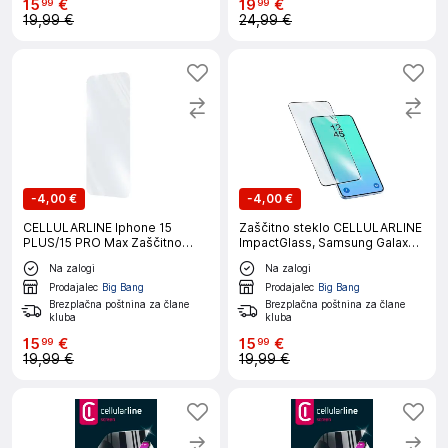
15
€
19
€
99
99
19,99 €
24,99 €
-
4,00 €
-
4,00 €
CELLULARLINE Iphone 15
Zaščitno steklo CELLULARLINE
PLUS/15 PRO Max Zaščitno
ImpactGlass, Samsung Galaxy
steklo
A27
Na zalogi
Na zalogi
Prodajalec
Big Bang
Prodajalec
Big Bang
Brezplačna poštnina za člane
Brezplačna poštnina za člane
kluba
kluba
15
€
15
€
99
99
19,99 €
19,99 €