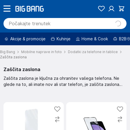
Akcije & promocije
Kuhinje
Home & Cook
B2B
Big Bang
Mobilne naprave in foto
Dodatki za telefone in tablice
Zaščita zaslona
Zaščita zaslona
Zaščita zaslona je ključna za ohranitev vašega telefona. Ne
glede na to, ali imate nov ali star telefon, je zaščita zaslona
nujna. Ta zaščita zaslona pomaga pri preprečevanju prask in
drugih poškodb. Skrbno izberite zaščito, ki ustreza vašemu
telefonu.