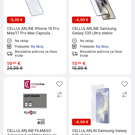
-
5,00 €
-
4,00 €
CELLULARLINE iPhone 16 Pro
CELLULARLINE Samsung
Max/17 Pro Max Capsula
Galaxy S25 Ultra steklo
zaščitno steklo
Na zalogi
Na zalogi
Prodajalec
Big Bang
Prodajalec
Big Bang
Brezplačna poštnina za člane
Brezplačna poštnina za člane
kluba
kluba
19
€
15
€
99
99
24,99 €
19,99 €
-
4,00 €
CELLULARLINE FILM&GO
CELLULARLIN Samsung Galaxy