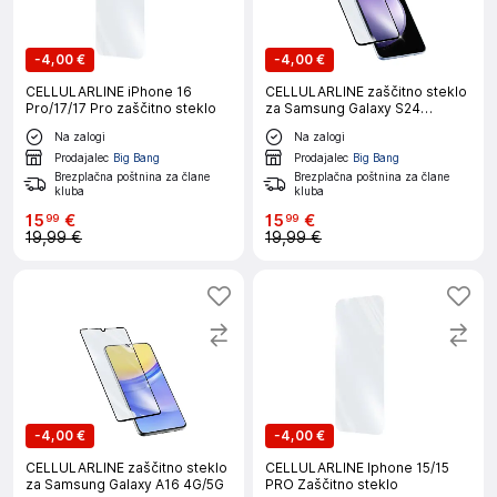
-
4,00 €
-
4,00 €
CELLULARLINE iPhone 16
CELLULARLINE zaščitno steklo
Pro/17/17 Pro zaščitno steklo
za Samsung Galaxy S24
FE/A36/A56
Na zalogi
Na zalogi
Prodajalec
Big Bang
Prodajalec
Big Bang
Brezplačna poštnina za člane
Brezplačna poštnina za člane
kluba
kluba
15
€
15
€
99
99
19,99 €
19,99 €
-
4,00 €
-
4,00 €
CELLULARLINE zaščitno steklo
CELLULARLINE Iphone 15/15
za Samsung Galaxy A16 4G/5G
PRO Zaščitno steklo