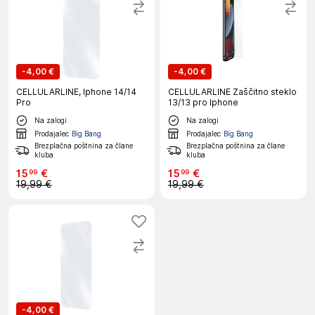
-
4,00 €
-
4,00 €
CELLULARLINE, Iphone 14/14
CELLULARLINE Zaščitno steklo
Pro
13/13 pro Iphone
Na zalogi
Na zalogi
Prodajalec
Big Bang
Prodajalec
Big Bang
Brezplačna poštnina za člane
Brezplačna poštnina za člane
kluba
kluba
15
€
15
€
99
99
19,99 €
19,99 €
-
4,00 €