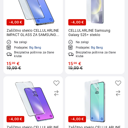
-
4,00 €
-
4,00 €
Zaščitno steklo CELLULARLINE
CELLULARLINE Samsung
IMPACT GLASS ZA SAMSUNG
Galaxy S25+ steklo
GALAXY S26 ULTRA
Na zalogi
Na zalogi
Prodajalec
Big Bang
Prodajalec
Big Bang
Brezplačna poštnina za člane
Brezplačna poštnina za člane
kluba
kluba
15
€
15
€
99
99
19,99 €
19,99 €
-
4,00 €
-
4,00 €
Zaščitno steklo CELLULARLINE
Zaščitno steklo CELLULARLINE