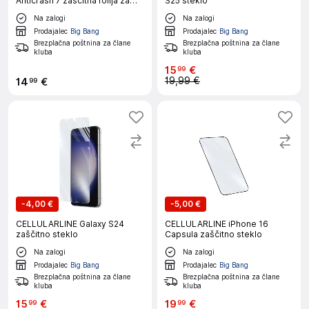
Anticrash 7 zaščitna folija za
S25 steklo
pametni telefon
Na zalogi
Na zalogi
Prodajalec
Big Bang
Prodajalec
Big Bang
Brezplačna poštnina za člane
Brezplačna poštnina za člane
kluba
kluba
15
€
99
19,99 €
14
€
99
-
4,00 €
-
5,00 €
CELLULARLINE Galaxy S24
CELLULARLINE iPhone 16
zaščitno steklo
Capsula zaščitno steklo
Na zalogi
Na zalogi
Prodajalec
Big Bang
Prodajalec
Big Bang
Brezplačna poštnina za člane
Brezplačna poštnina za člane
kluba
kluba
15
€
19
€
99
99