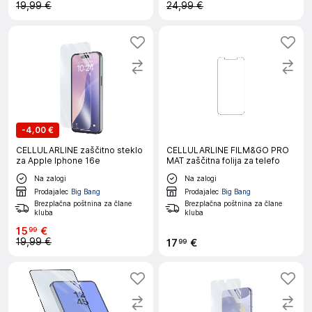
19,99 €
24,99 €
-
4,00 €
CELLULARLINE zaščitno steklo
CELLULARLINE FILM&GO PRO
za Apple Iphone 16e
MAT zaščitna folija za telefo
Na zalogi
Na zalogi
Prodajalec
Big Bang
Prodajalec
Big Bang
Brezplačna poštnina za člane
Brezplačna poštnina za člane
kluba
kluba
15
€
99
19,99 €
17
€
99