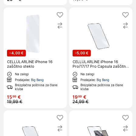
-
4,00 €
-
5,00 €
CELLULARLINE iPhone 16
CELLULARLINE iPhone 16
zaščitno steklo
Pro/17/17 Pro Capsula zaščitno
steklo
Na zalogi
Na zalogi
Prodajalec
Big Bang
Prodajalec
Big Bang
Brezplačna poštnina za člane
Brezplačna poštnina za člane
kluba
kluba
15
€
19
€
99
99
19,99 €
24,99 €