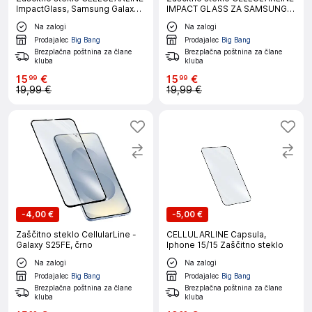
ImpactGlass, Samsung Galaxy
IMPACT GLASS ZA SAMSUNG
A57
GALAXY S26
Na zalogi
Na zalogi
Prodajalec
Big Bang
Prodajalec
Big Bang
Brezplačna poštnina za člane
Brezplačna poštnina za člane
kluba
kluba
15
€
15
€
99
99
19,99 €
19,99 €
-
4,00 €
-
5,00 €
Zaščitno steklo CellularLine -
CELLULARLINE Capsula,
Galaxy S25FE, črno
Iphone 15/15 Zaščitno steklo
Na zalogi
Na zalogi
Prodajalec
Big Bang
Prodajalec
Big Bang
Brezplačna poštnina za člane
Brezplačna poštnina za člane
kluba
kluba