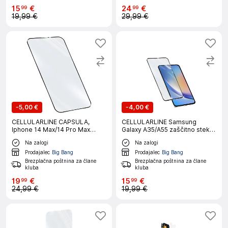
15
€
24
€
99
99
19,99 €
29,99 €
-
5,00 €
-
4,00 €
CELLULARLINE CAPSULA,
CELLULARLINE Samsung
Iphone 14 Max/14 Pro Max
Galaxy A35/A55 zaščitno steklo
zaščitno steklo
za telefon
Na zalogi
Na zalogi
Prodajalec
Big Bang
Prodajalec
Big Bang
Brezplačna poštnina za člane
Brezplačna poštnina za člane
kluba
kluba
19
€
15
€
99
99
24,99 €
19,99 €