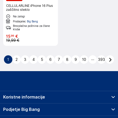
CELLULARLINE iPhone 16 Plus
zaščitno steklo
Na zalogi
Prodajalec
Big Bang
Brezplačna poštnina za člane
kluba
15
€
99
19,99 €
...
1
2
3
4
5
6
7
8
9
10
393
Koristne informacije
Prodajna mesta
Podjetje Big Bang
Splošni pogoji