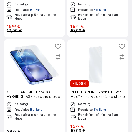
Na zalogi
Na zalogi
Prodajalec
Big Bang
Prodajalec
Big Bang
Brezplačna poštnina za člane
Brezplačna poštnina za člane
kluba
kluba
15
€
15
€
99
99
19,99 €
19,99 €
-
4,00 €
CELLULARLINE FILM&GO
CELLULARLINE iPhone 16 Pro
HYBRID GLASS zaščitno steklo
Max/17 Pro Max zaščitno steklo
Na zalogi
Na zalogi
Prodajalec
Big Bang
Prodajalec
Big Bang
Brezplačna poštnina za člane
Brezplačna poštnina za člane
kluba
kluba
15
€
99
19,99 €
29
€
99