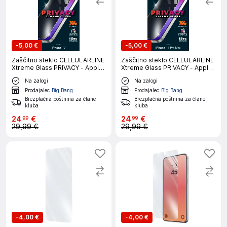
-
5,00 €
-
5,00 €
Zaščitno steklo CELLULARLINE
Zaščitno steklo CELLULARLINE
Xtreme Glass PRIVACY - Apple
Xtreme Glass PRIVACY - Apple
iPhone 17
iPhone 17 PRO MAX
Na zalogi
Na zalogi
Prodajalec
Big Bang
Prodajalec
Big Bang
Brezplačna poštnina za člane
Brezplačna poštnina za člane
kluba
kluba
24
€
24
€
99
99
29,99 €
29,99 €
-
4,00 €
-
4,00 €