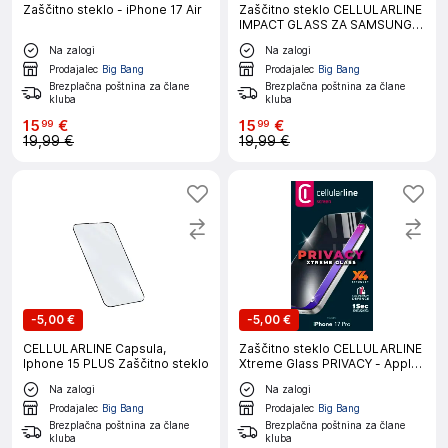
Zaščitno steklo - iPhone 17 Air
Zaščitno steklo CELLULARLINE
IMPACT GLASS ZA SAMSUNG
GALAXY S26+
Na zalogi
Na zalogi
Prodajalec
Big Bang
Prodajalec
Big Bang
Brezplačna poštnina za člane
Brezplačna poštnina za člane
kluba
kluba
15
€
15
€
99
99
19,99 €
19,99 €
-
5,00 €
-
5,00 €
CELLULARLINE Capsula,
Zaščitno steklo CELLULARLINE
Iphone 15 PLUS Zaščitno steklo
Xtreme Glass PRIVACY - Apple
iPhone 17 PRO
Na zalogi
Na zalogi
Prodajalec
Big Bang
Prodajalec
Big Bang
Brezplačna poštnina za člane
Brezplačna poštnina za člane
kluba
kluba