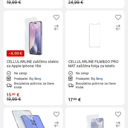
19,99 €
24,99 €
-
4,00 €
CELLULARLINE zaščitno steklo
CELLULARLINE FILM&GO PRO
za Apple Iphone 16e
MAT zaščitna folija za telefo
Na zalogi
Na zalogi
Prodajalec
Big Bang
Prodajalec
Big Bang
Brezplačna poštnina za člane
Brezplačna poštnina za člane
kluba
kluba
15
€
99
19,99 €
17
€
99