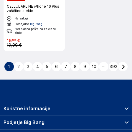
CELLULARLINE iPhone 16 Plus
zaščitno steklo
Na zalogi
Prodajalec
Big Bang
Brezplačna poštnina za člane
kluba
15
€
99
19,99 €
...
1
2
3
4
5
6
7
8
9
10
393
Koristne informacije
Prodajna mesta
Podjetje Big Bang
Splošni pogoji