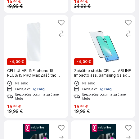
15
€
19
€
99
99
19,99 €
24,99 €
-
4,00 €
-
4,00 €
CELLULARLINE Iphone 15
Zaščitno steklo CELLULARLINE
PLUS/15 PRO Max Zaščitno
ImpactGlass, Samsung Galaxy
steklo
A27
Na zalogi
Na zalogi
Prodajalec
Big Bang
Prodajalec
Big Bang
Brezplačna poštnina za člane
Brezplačna poštnina za člane
kluba
kluba
15
€
15
€
99
99
19,99 €
19,99 €