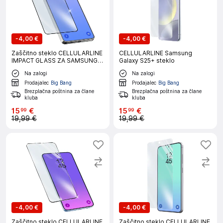
-
4,00 €
-
4,00 €
Zaščitno steklo CELLULARLINE
CELLULARLINE Samsung
IMPACT GLASS ZA SAMSUNG
Galaxy S25+ steklo
GALAXY S26 ULTRA
Na zalogi
Na zalogi
Prodajalec
Big Bang
Prodajalec
Big Bang
Brezplačna poštnina za člane
Brezplačna poštnina za člane
kluba
kluba
15
€
15
€
99
99
19,99 €
19,99 €
-
4,00 €
-
4,00 €
Zaščitno steklo CELLULARLINE
Zaščitno steklo CELLULARLINE