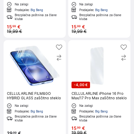
Na zalogi
Na zalogi
Prodajalec
Big Bang
Prodajalec
Big Bang
Brezplačna poštnina za člane
Brezplačna poštnina za člane
kluba
kluba
15
€
15
€
99
99
19,99 €
19,99 €
-
4,00 €
CELLULARLINE FILM&GO
CELLULARLINE iPhone 16 Pro
HYBRID GLASS zaščitno steklo
Max/17 Pro Max zaščitno steklo
Na zalogi
Na zalogi
Prodajalec
Big Bang
Prodajalec
Big Bang
Brezplačna poštnina za člane
Brezplačna poštnina za člane
kluba
kluba
15
€
99
19,99 €
29
€
99