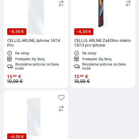
-
4,00 €
-
4,00 €
CELLULARLINE, Iphone 14/14
CELLULARLINE Zaščitno steklo
Pro
13/13 pro Iphone
Na zalogi
Na zalogi
Prodajalec
Big Bang
Prodajalec
Big Bang
Brezplačna poštnina za člane
Brezplačna poštnina za člane
kluba
kluba
15
€
15
€
99
99
19,99 €
19,99 €
-
4,00 €