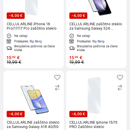
-
4,00 €
-
4,00 €
CELLULARLINE iPhone 16
CELLULARLINE zaščitno steklo
Pro/17/17 Pro zaščitno steklo
za Samsung Galaxy S24
FE/A36/A56
Na zalogi
Na zalogi
Prodajalec
Big Bang
Prodajalec
Big Bang
Brezplačna poštnina za člane
Brezplačna poštnina za člane
kluba
kluba
15
€
15
€
99
99
19,99 €
19,99 €
-
4,00 €
-
4,00 €
CELLULARLINE zaščitno steklo
CELLULARLINE Iphone 15/15
za Samsung Galaxy A16 4G/5G
PRO Zaščitno steklo