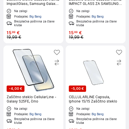
ImpactGlass, Samsung Galaxy
IMPACT GLASS ZA SAMSUNG
A57
GALAXY S26
Na zalogi
Na zalogi
Prodajalec
Big Bang
Prodajalec
Big Bang
Brezplačna poštnina za člane
Brezplačna poštnina za člane
kluba
kluba
15
€
15
€
99
99
19,99 €
19,99 €
-
4,00 €
-
5,00 €
Zaščitno steklo CellularLine -
CELLULARLINE Capsula,
Galaxy S25FE, črno
Iphone 15/15 Zaščitno steklo
Na zalogi
Na zalogi
Prodajalec
Big Bang
Prodajalec
Big Bang
Brezplačna poštnina za člane
Brezplačna poštnina za člane
kluba
kluba