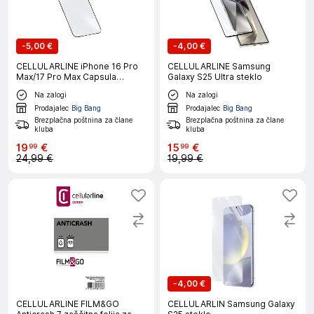
-
5,00 €
-
4,00 €
CELLULARLINE iPhone 16 Pro
CELLULARLINE Samsung
Max/17 Pro Max Capsula
Galaxy S25 Ultra steklo
zaščitno steklo
Na zalogi
Na zalogi
Prodajalec
Big Bang
Prodajalec
Big Bang
Brezplačna poštnina za člane
Brezplačna poštnina za člane
kluba
kluba
19
€
15
€
99
99
24,99 €
19,99 €
-
4,00 €
CELLULARLINE FILM&GO
CELLULARLIN Samsung Galaxy