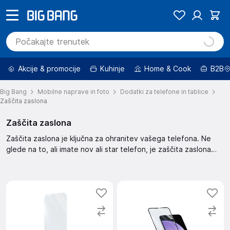
Akcije & promocije
Kuhinje
Home & Cook
B2B
Big Bang
Mobilne naprave in foto
Dodatki za telefone in tablice
Zaščita zaslona
Zaščita zaslona
Zaščita zaslona je ključna za ohranitev vašega telefona. Ne
glede na to, ali imate nov ali star telefon, je zaščita zaslona
nujna. Ta zaščita zaslona pomaga pri preprečevanju prask in
drugih poškodb. Skrbno izberite zaščito, ki ustreza vašemu
telefonu.