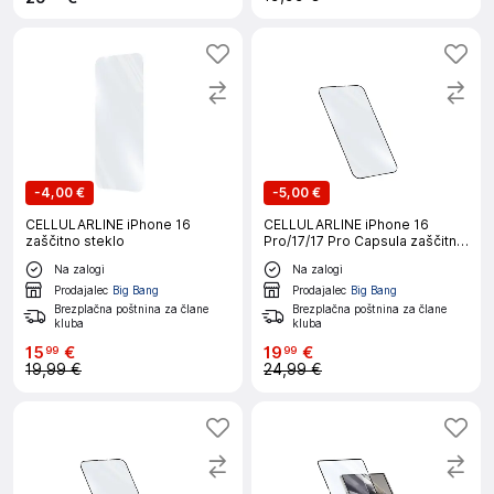
-
4,00 €
-
5,00 €
CELLULARLINE iPhone 16
CELLULARLINE iPhone 16
zaščitno steklo
Pro/17/17 Pro Capsula zaščitno
steklo
Na zalogi
Na zalogi
Prodajalec
Big Bang
Prodajalec
Big Bang
Brezplačna poštnina za člane
Brezplačna poštnina za člane
kluba
kluba
15
€
19
€
99
99
19,99 €
24,99 €