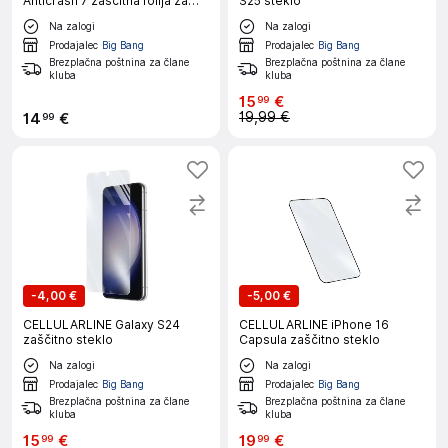
Anticrash 7 zaščitna folija za
S25 steklo
pametni telefon
Na zalogi
Na zalogi
Prodajalec
Big Bang
Prodajalec
Big Bang
Brezplačna poštnina za člane
Brezplačna poštnina za člane
kluba
kluba
15
€
99
19,99 €
14
€
99
-
4,00 €
-
5,00 €
CELLULARLINE Galaxy S24
CELLULARLINE iPhone 16
zaščitno steklo
Capsula zaščitno steklo
Na zalogi
Na zalogi
Prodajalec
Big Bang
Prodajalec
Big Bang
Brezplačna poštnina za člane
Brezplačna poštnina za člane
kluba
kluba
15
€
19
€
99
99