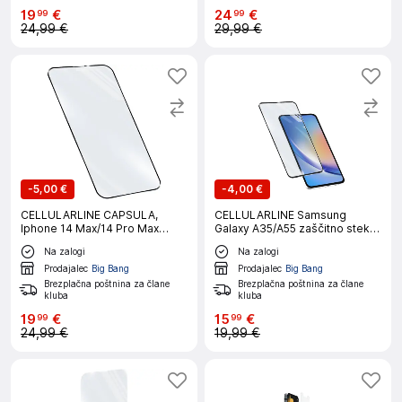
19
€
24
€
99
99
24,99 €
29,99 €
-
5,00 €
-
4,00 €
CELLULARLINE CAPSULA,
CELLULARLINE Samsung
Iphone 14 Max/14 Pro Max
Galaxy A35/A55 zaščitno steklo
zaščitno steklo
za telefon
Na zalogi
Na zalogi
Prodajalec
Big Bang
Prodajalec
Big Bang
Brezplačna poštnina za člane
Brezplačna poštnina za člane
kluba
kluba
19
€
15
€
99
99
24,99 €
19,99 €