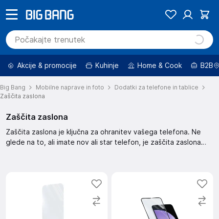
Akcije & promocije
Kuhinje
Home & Cook
B2B
Big Bang
Mobilne naprave in foto
Dodatki za telefone in tablice
Zaščita zaslona
Zaščita zaslona
Zaščita zaslona je ključna za ohranitev vašega telefona. Ne
glede na to, ali imate nov ali star telefon, je zaščita zaslona
nujna. Ta zaščita zaslona pomaga pri preprečevanju prask in
drugih poškodb. Skrbno izberite zaščito, ki ustreza vašemu
telefonu.