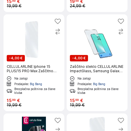
15
€
19
€
99
99
19,99 €
24,99 €
-
4,00 €
-
4,00 €
CELLULARLINE Iphone 15
Zaščitno steklo CELLULARLINE
PLUS/15 PRO Max Zaščitno
ImpactGlass, Samsung Galaxy
steklo
A27
Na zalogi
Na zalogi
Prodajalec
Big Bang
Prodajalec
Big Bang
Brezplačna poštnina za člane
Brezplačna poštnina za člane
kluba
kluba
15
€
15
€
99
99
19,99 €
19,99 €