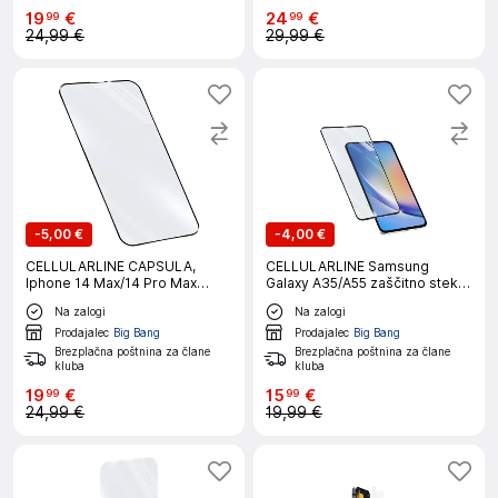
19
€
24
€
99
99
24,99 €
29,99 €
-
5,00 €
-
4,00 €
CELLULARLINE CAPSULA,
CELLULARLINE Samsung
Iphone 14 Max/14 Pro Max
Galaxy A35/A55 zaščitno steklo
zaščitno steklo
za telefon
Na zalogi
Na zalogi
Prodajalec
Big Bang
Prodajalec
Big Bang
Brezplačna poštnina za člane
Brezplačna poštnina za člane
kluba
kluba
19
€
15
€
99
99
24,99 €
19,99 €