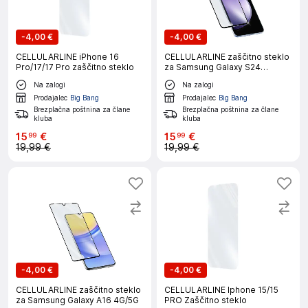
-
4,00 €
-
4,00 €
CELLULARLINE iPhone 16
CELLULARLINE zaščitno steklo
Pro/17/17 Pro zaščitno steklo
za Samsung Galaxy S24
FE/A36/A56
Na zalogi
Na zalogi
Prodajalec
Big Bang
Prodajalec
Big Bang
Brezplačna poštnina za člane
Brezplačna poštnina za člane
kluba
kluba
15
€
15
€
99
99
19,99 €
19,99 €
-
4,00 €
-
4,00 €
CELLULARLINE zaščitno steklo
CELLULARLINE Iphone 15/15
za Samsung Galaxy A16 4G/5G
PRO Zaščitno steklo