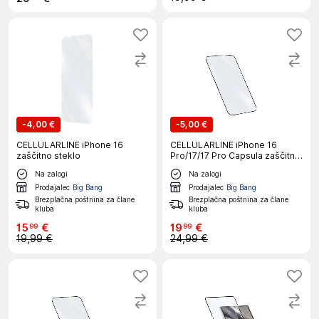
-
4,00 €
-
5,00 €
CELLULARLINE iPhone 16
CELLULARLINE iPhone 16
zaščitno steklo
Pro/17/17 Pro Capsula zaščitno
steklo
Na zalogi
Na zalogi
Prodajalec
Big Bang
Prodajalec
Big Bang
Brezplačna poštnina za člane
Brezplačna poštnina za člane
kluba
kluba
15
€
19
€
99
99
19,99 €
24,99 €