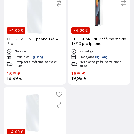
-
4,00 €
-
4,00 €
CELLULARLINE, Iphone 14/14
CELLULARLINE Zaščitno steklo
Pro
13/13 pro Iphone
Na zalogi
Na zalogi
Prodajalec
Big Bang
Prodajalec
Big Bang
Brezplačna poštnina za člane
Brezplačna poštnina za člane
kluba
kluba
15
€
15
€
99
99
19,99 €
19,99 €
-
4,00 €