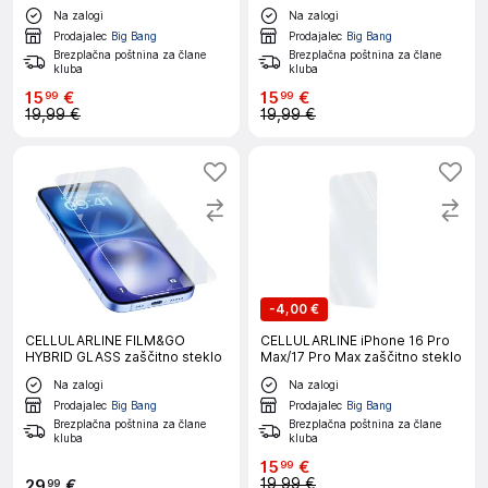
Na zalogi
Na zalogi
Prodajalec
Big Bang
Prodajalec
Big Bang
Brezplačna poštnina za člane
Brezplačna poštnina za člane
kluba
kluba
15
€
15
€
99
99
19,99 €
19,99 €
-
4,00 €
CELLULARLINE FILM&GO
CELLULARLINE iPhone 16 Pro
HYBRID GLASS zaščitno steklo
Max/17 Pro Max zaščitno steklo
Na zalogi
Na zalogi
Prodajalec
Big Bang
Prodajalec
Big Bang
Brezplačna poštnina za člane
Brezplačna poštnina za člane
kluba
kluba
15
€
99
19,99 €
29
€
99