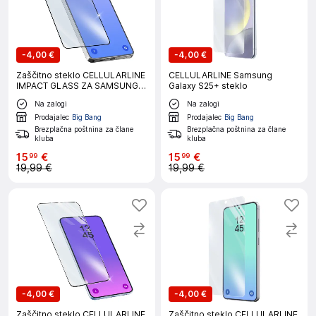
-
4,00 €
-
4,00 €
Zaščitno steklo CELLULARLINE
CELLULARLINE Samsung
IMPACT GLASS ZA SAMSUNG
Galaxy S25+ steklo
GALAXY S26 ULTRA
Na zalogi
Na zalogi
Prodajalec
Big Bang
Prodajalec
Big Bang
Brezplačna poštnina za člane
Brezplačna poštnina za člane
kluba
kluba
15
€
15
€
99
99
19,99 €
19,99 €
-
4,00 €
-
4,00 €
Zaščitno steklo CELLULARLINE
Zaščitno steklo CELLULARLINE