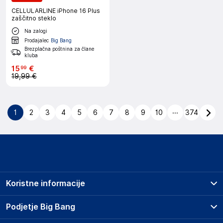
CELLULARLINE iPhone 16 Plus
zaščitno steklo
Na zalogi
Prodajalec
Big Bang
Brezplačna poštnina za člane
kluba
15
€
99
19,99 €
...
1
2
3
4
5
6
7
8
9
10
374
Koristne informacije
Prodajna mesta
Podjetje Big Bang
Splošni pogoji