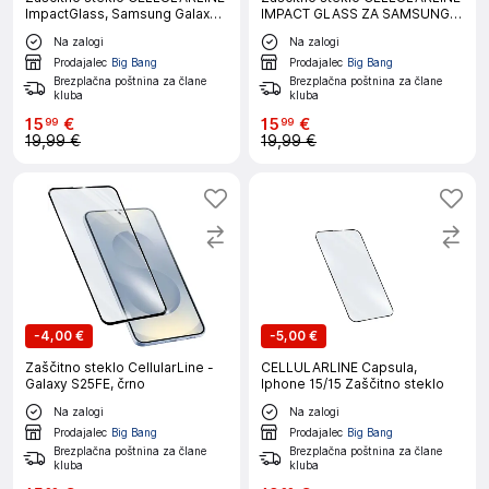
ImpactGlass, Samsung Galaxy
IMPACT GLASS ZA SAMSUNG
A57
GALAXY S26
Na zalogi
Na zalogi
Prodajalec
Big Bang
Prodajalec
Big Bang
Brezplačna poštnina za člane
Brezplačna poštnina za člane
kluba
kluba
15
€
15
€
99
99
19,99 €
19,99 €
-
4,00 €
-
5,00 €
Zaščitno steklo CellularLine -
CELLULARLINE Capsula,
Galaxy S25FE, črno
Iphone 15/15 Zaščitno steklo
Na zalogi
Na zalogi
Prodajalec
Big Bang
Prodajalec
Big Bang
Brezplačna poštnina za člane
Brezplačna poštnina za člane
kluba
kluba