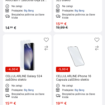
Anticrash 7 zaščitna folija za
S25 steklo
pametni telefon
Na zalogi
Na zalogi
Prodajalec
Big Bang
Prodajalec
Big Bang
Brezplačna poštnina za člane
Brezplačna poštnina za člane
kluba
kluba
15
€
99
19,99 €
14
€
99
-
4,00 €
-
5,00 €
CELLULARLINE Galaxy S24
CELLULARLINE iPhone 16
zaščitno steklo
Capsula zaščitno steklo
Na zalogi
Na zalogi
Prodajalec
Big Bang
Prodajalec
Big Bang
Brezplačna poštnina za člane
Brezplačna poštnina za člane
kluba
kluba
15
€
19
€
99
99