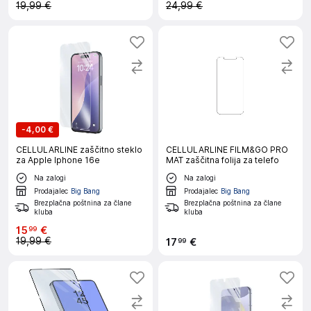
19,99 €
24,99 €
-
4,00 €
CELLULARLINE zaščitno steklo
CELLULARLINE FILM&GO PRO
za Apple Iphone 16e
MAT zaščitna folija za telefo
Na zalogi
Na zalogi
Prodajalec
Big Bang
Prodajalec
Big Bang
Brezplačna poštnina za člane
Brezplačna poštnina za člane
kluba
kluba
15
€
99
19,99 €
17
€
99