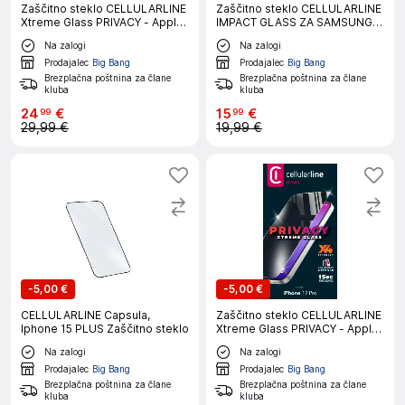
Zaščitno steklo CELLULARLINE
Zaščitno steklo CELLULARLINE
Xtreme Glass PRIVACY - Apple
IMPACT GLASS ZA SAMSUNG
iPhone 17 PRO MAX
GALAXY S26+
Na zalogi
Na zalogi
Prodajalec
Big Bang
Prodajalec
Big Bang
Brezplačna poštnina za člane
Brezplačna poštnina za člane
kluba
kluba
24
€
15
€
99
99
29,99 €
19,99 €
-
5,00 €
-
5,00 €
CELLULARLINE Capsula,
Zaščitno steklo CELLULARLINE
Iphone 15 PLUS Zaščitno steklo
Xtreme Glass PRIVACY - Apple
iPhone 17 PRO
Na zalogi
Na zalogi
Prodajalec
Big Bang
Prodajalec
Big Bang
Brezplačna poštnina za člane
Brezplačna poštnina za člane
kluba
kluba