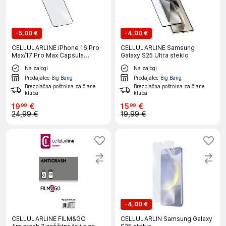
-
5,00 €
-
4,00 €
CELLULARLINE iPhone 16 Pro
CELLULARLINE Samsung
Max/17 Pro Max Capsula
Galaxy S25 Ultra steklo
zaščitno steklo
Na zalogi
Na zalogi
Prodajalec
Big Bang
Prodajalec
Big Bang
Brezplačna poštnina za člane
Brezplačna poštnina za člane
kluba
kluba
19
€
15
€
99
99
24,99 €
19,99 €
-
4,00 €
CELLULARLINE FILM&GO
CELLULARLIN Samsung Galaxy