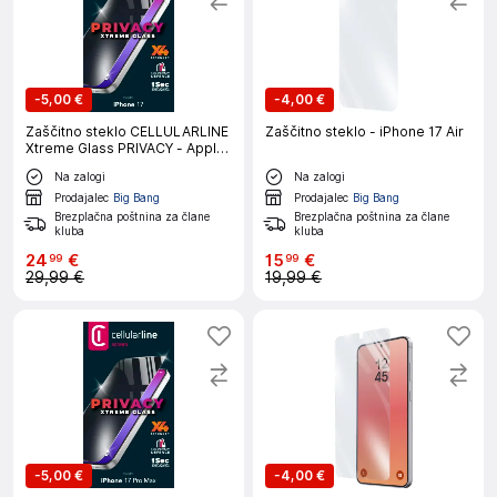
-
5,00 €
-
4,00 €
Zaščitno steklo CELLULARLINE
Zaščitno steklo - iPhone 17 Air
Xtreme Glass PRIVACY - Apple
iPhone 17
Na zalogi
Na zalogi
Prodajalec
Big Bang
Prodajalec
Big Bang
Brezplačna poštnina za člane
Brezplačna poštnina za člane
kluba
kluba
24
€
15
€
99
99
29,99 €
19,99 €
-
5,00 €
-
4,00 €