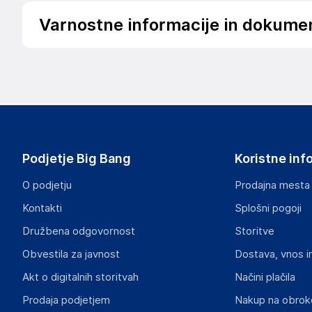
Varnostne informacije in dokume
Podatki o proizvajalcu
Podatki o proizvajalcu vključujejo informacije (naziv, nasl
proizvajalcem izdelka.
iiyama Corporation
2-12-5 Iwamotoch?, Chiyoda-ku, Tokyo
Japan
Podjetje Big Bang
Koristne inf
info.de@iiyama.com
O podjetju
Prodajna mesta
Odgovorna oseba v EU
Kontakti
Splošni pogoji
Gospodarski subjekt s sedežem v EU, ki zagotavlja skladno
Družbena odgovornost
Storitve
iiyama Deutschland GmbH
Obvestila za javnost
Dostava, vnos i
Zeppelinstraße 2, 85375 Neufahrn bei Freising
Germany
Akt o digitalnih storitvah
Načini plačila
info.de@iiyama.com
Prodaja podjetjem
Nakup na obrok