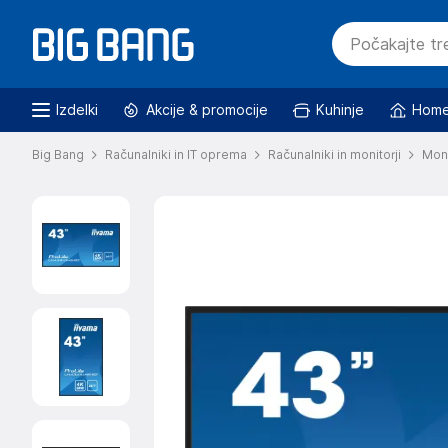
Izdelki
Akcije & promocije
Kuhinje
Home
Big Bang
Računalniki in IT oprema
Računalniki in monitorji
Moni