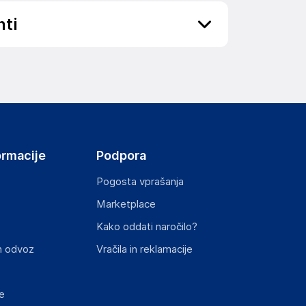
nti
ov, državo in elektronski naslov) povezane s
ormacije
Podpora
Pogosta vprašanja
Marketplace
st izdelka z zahtevanimi predpisi.
Kako oddati naročilo?
n odvoz
Vračila in reklamacije
e