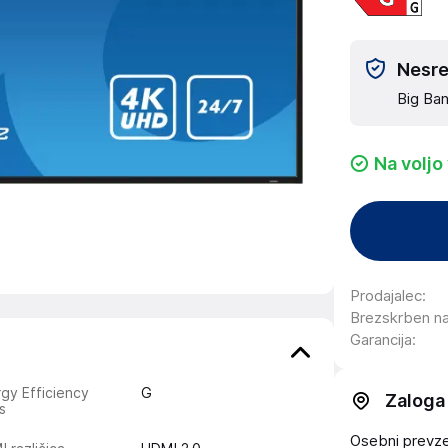
Nesreč
Big Ban
Na voljo
Prodajalec
:
Brezskrben n
Garancija
:
gy Efficiency
G
Zaloga
s
Osebni prevzem