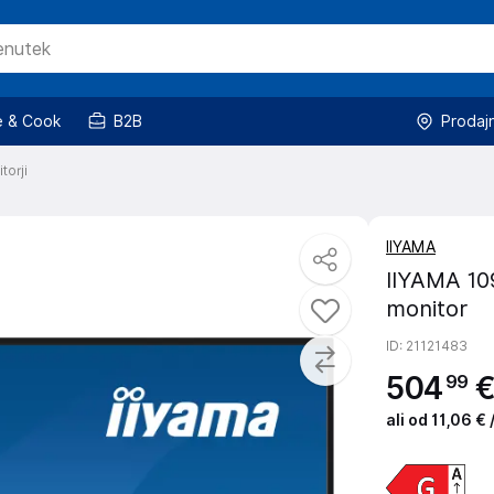
 & Cook
B2B
Prodaj
torji
IIYAMA
IIYAMA 10
monitor
ID
: 21121483
504
99
ali od 11,06 €