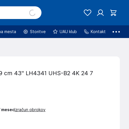
na mesta
Storitve
UAU klub
Kontakt
9 cm 43'' LH4341 UHS-B2 4K 24 7
€
 / mesec
Izračun obrokov