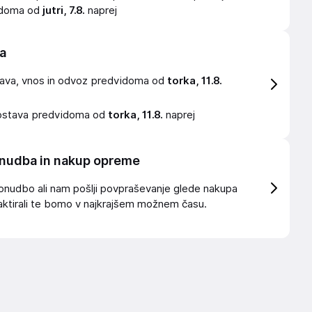
idoma od
jutri, 7.8.
naprej
a
ava, vnos in odvoz
predvidoma od
torka, 11.8.
ostava
predvidoma od
torka, 11.8.
naprej
nudba in nakup opreme
onudbo ali nam pošlji povpraševanje glede nakupa
ktirali te bomo v najkrajšem možnem času.