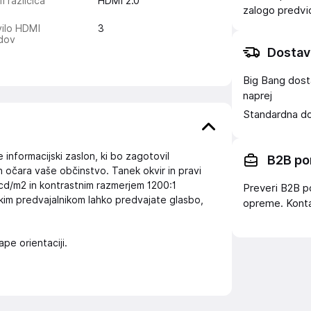
 različica
HDMI 2.0
zalogo
predv
ilo HDMI
3
dov
Dostav
Big Bang dost
naprej
Standardna d
nformacijski zaslon, ki bo zagotovil
B2B po
 očara vaše občinstvo. Tanek okvir in pravi
cd/m2 in kontrastnim razmerjem 1200:1
Preveri B2B p
skim predvajalnikom lahko predvajate glasbo,
opreme. Konta
pe orientaciji.