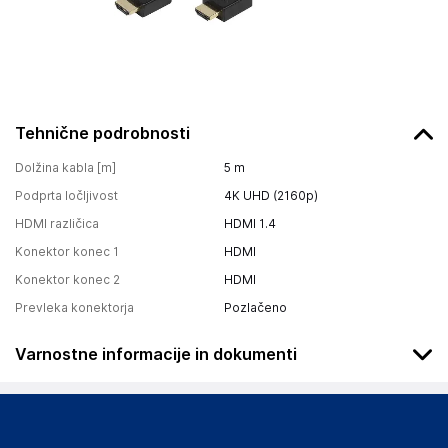
Tehnične podrobnosti
Dolžina kabla [m]
5
m
Podprta ločljivost
4K UHD (2160p)
HDMI različica
HDMI 1.4
Konektor konec 1
HDMI
Konektor konec 2
HDMI
Prevleka konektorja
Pozlačeno
Varnostne informacije in dokumenti
Podatki o proizvajalcu
Podatki o proizvajalcu vključujejo informacije (naziv, naslov,
državo in elektronski naslov) povezane s proizvajalcem