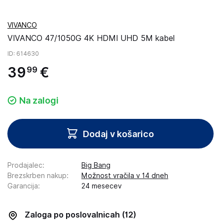
VIVANCO
VIVANCO 47/1050G 4K HDMI UHD 5M kabel
ID
: 614630
39
€
99
Na zalogi
Dodaj v košarico
Prodajalec
:
Big Bang
Brezskrben nakup
:
Možnost vračila v 14 dneh
Garancija
:
24 mesecev
Zaloga po poslovalnicah
(12)