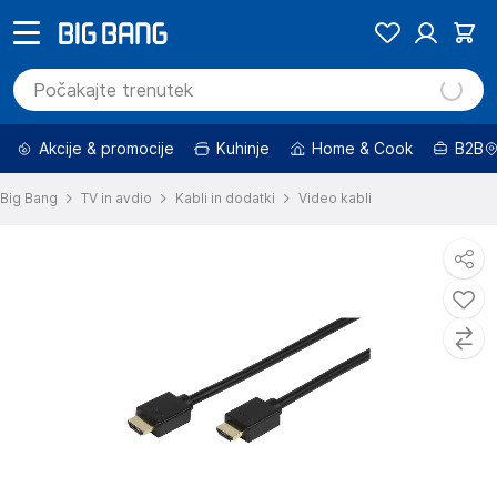
Akcije & promocije
Kuhinje
Home & Cook
B2B
Big Bang
TV in avdio
Kabli in dodatki
Video kabli