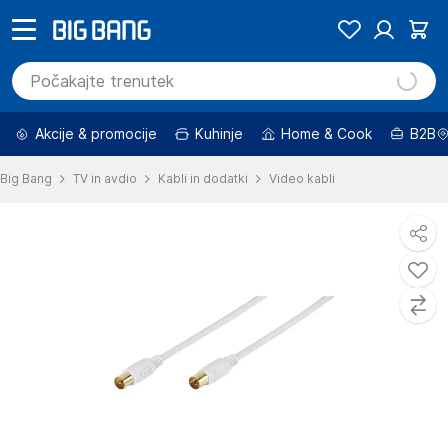
Akcije & promocije
Kuhinje
Home & Cook
B2B
Big Bang
TV in avdio
Kabli in dodatki
Video kabli