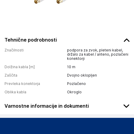
Tehnične podrobnosti
Značilnosti
podpora za zvok, pleteni kabel,
držalo za kabel / anteno, pozlačeni
konektorji
Dolžina kabla [m]
10
m
Zaščita
Dvojno oklopljen
Prevleka konektorja
Pozlačeno
Oblika kabla
Okroglo
Varnostne informacije in dokumenti
Podatki o proizvajalcu
Podatki o proizvajalcu vključujejo informacije (naziv, naslov,
državo in elektronski naslov) povezane s proizvajalcem