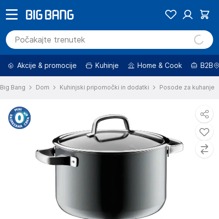
Akcije & promocije
Kuhinje
Home & Cook
B2B
Big Bang
Dom
Kuhinjski pripomočki in dodatki
Posode za kuhanje