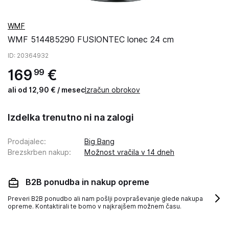
WMF
WMF 514485290 FUSIONTEC lonec 24 cm
ID
: 20364932
169
€
99
ali od 12,90 € / mesec
Izračun obrokov
Izdelka trenutno ni na zalogi
Prodajalec
:
Big Bang
Brezskrben nakup
:
Možnost vračila v 14 dneh
B2B ponudba in nakup opreme
Preveri B2B ponudbo ali nam pošlji povpraševanje glede nakupa
opreme. Kontaktirali te bomo v najkrajšem možnem času.