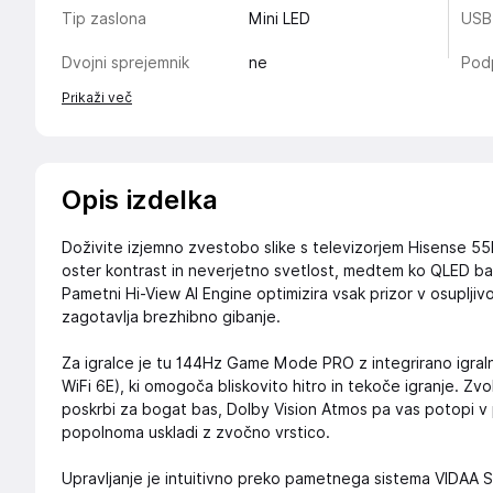
Tip zaslona
Mini LED
USB
Dvojni sprejemnik
ne
Pod
Prikaži več
Opis izdelka
Doživite izjemno zvestobo slike s televizorjem Hisense 5
oster kontrast in neverjetno svetlost, medtem ko QLED bar
Pametni Hi-View AI Engine optimizira vsak prizor v osuplj
zagotavlja brezhibno gibanje.
Za igralce je tu 144Hz Game Mode PRO z integrirano igraln
WiFi 6E), ki omogoča bliskovito hitro in tekoče igranje. Zv
poskrbi za bogat bas, Dolby Vision Atmos pa vas potopi v p
popolnoma uskladi z zvočno vrstico.
Upravljanje je intuitivno preko pametnega sistema VIDAA