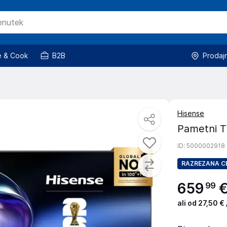
 & Cook
B2B
Prodaj
Hisense
Pametni 
ID
: 5000002918
RAZREZANA C
659
99
ali od 27,50 €