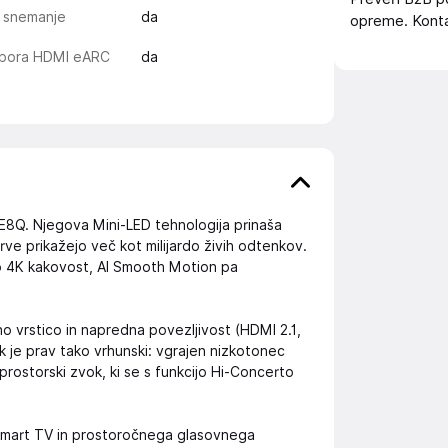
 snemanje
da
opreme. Konta
pora HDMI eARC
da
5E8Q. Njegova Mini-LED tehnologija prinaša
ve prikažejo več kot milijardo živih odtenkov.
ivo 4K kakovost, AI Smooth Motion pa
o vrstico in napredna povezljivost (HDMI 2.1,
ok je prav tako vrhunski: vgrajen nizkotonec
rostorski zvok, ki se s funkcijo Hi-Concerto
 Smart TV in prostoročnega glasovnega