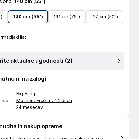
slona:
140 cm (55")
")
140 cm (55")
191 cm (75")
127 cm (50")
rmacijski list
rite aktualne ugodnosti
(2)
nutno ni na zalogi
Big Bang
akup
:
Možnost vračila v 14 dneh
24 mesecev
nudba in nakup opreme
onudbo ali nam pošlji povpraševanje glede nakupa