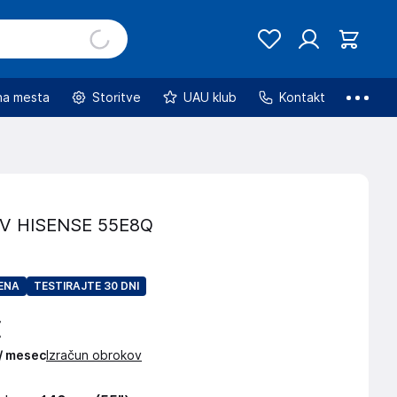
na mesta
Storitve
UAU klub
Kontakt
TV HISENSE 55E8Q
ENA
TESTIRAJTE 30 DNI
€
 / mesec
Izračun obrokov