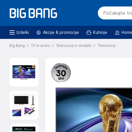
Izdelki
Akcije & promocije
Kuhinje
Home
Big Bang
TV in avdio
Televizorji in dodatki
Televizorji