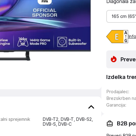
Diagonala za
165 cm (65
Info
Preve
Izdelka tre
Prodajalec
:
Brezskrben n
Garancija
:
talni sprejemnik
DVB-T2, DVB-T, DVB-S2,
B2B po
DVB-S, DVB-C
Preveri B2B p