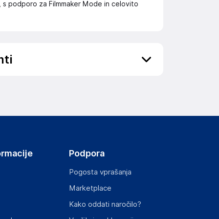
jalci, s podporo za Filmmaker Mode in celovito
nti
ov, državo in elektronski naslov) povezane s
ormacije
Podpora
Pogosta vprašanja
Marketplace
st izdelka z zahtevanimi predpisi.
Kako oddati naročilo?