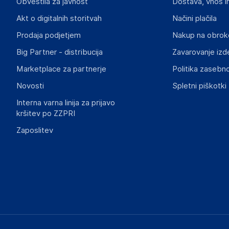
Obvestila za javnost
Dostava, vnos i
Partizanska cesta 12, 3320 Velenje
Slovenia
Akt o digitalnih storitvah
Načini plačila
info@gorenje.com
Prodaja podjetjem
Nakup na obrok
Big Partner - distribucija
Zavarovanje izd
Slike o varnosti izdelka
Slike o varnosti izdelka vsebujejo opozorila na embalaži izd
Marketplace za partnerje
Politika zasebno
informacije, povezane z določenim izdelkom.
Novosti
Spletni piškotki
Interna varna linija za prijavo
kršitev po ZZPRI
Zaposlitev