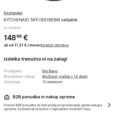
KitchenAid
KITCHENAID 5KFCB519EBM sekljalnik
ID
: 694990
148
€
99
ali od 11,31 € / mesec
Izračun obrokov
Izdelka trenutno ni na zalogi
Prodajalec
:
Big Bang
Brezskrben nakup
:
Možnost vračila v 14 dneh
Garancija
:
12 mesecev
B2B ponudba in nakup opreme
Preveri B2B ponudbo ali nam pošlji povpraševanje glede nakupa
opreme. Kontaktirali te bomo v najkrajšem možnem času.