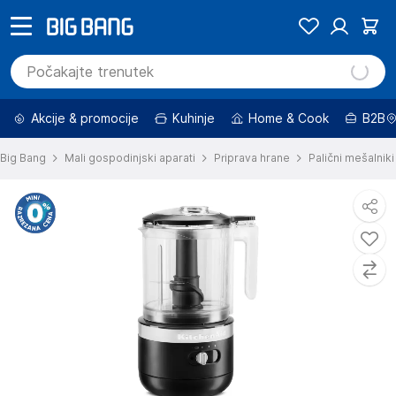
Akcije & promocije
Kuhinje
Home & Cook
B2B
Big Bang
Mali gospodinjski aparati
Priprava hrane
Palični mešalniki