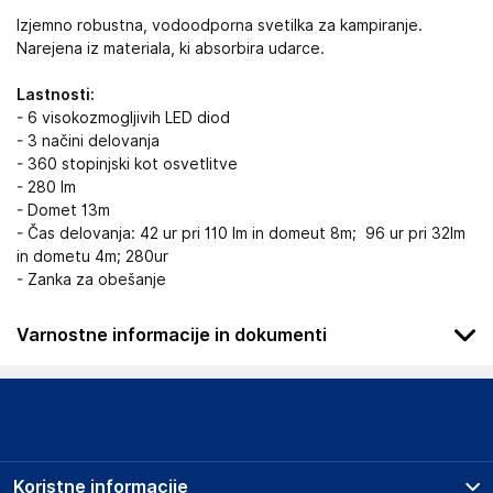
Izjemno robustna, vodoodporna svetilka za kampiranje.
Narejena iz materiala, ki absorbira udarce.
Lastnosti:
- 6 visokozmogljivih LED diod
- 3 načini delovanja
- 360 stopinjski kot osvetlitve
- 280 lm
- Domet 13m
- Čas delovanja: 42 ur pri 110 lm in domeut 8m; 96 ur pri 32lm
in dometu 4m; 280ur
- Zanka za obešanje
Varnostne informacije in dokumenti
Podatki o proizvajalcu
Podatki o proizvajalcu vključujejo informacije (naziv, naslov,
državo in elektronski naslov) povezane s proizvajalcem
izdelka.
Koristne informacije