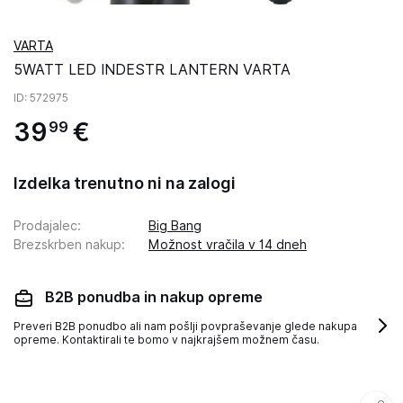
VARTA
5WATT LED INDESTR LANTERN VARTA
ID
: 572975
39
€
99
Izdelka trenutno ni na zalogi
Prodajalec
:
Big Bang
Brezskrben nakup
:
Možnost vračila v 14 dneh
B2B ponudba in nakup opreme
Preveri B2B ponudbo ali nam pošlji povpraševanje glede nakupa
opreme. Kontaktirali te bomo v najkrajšem možnem času.