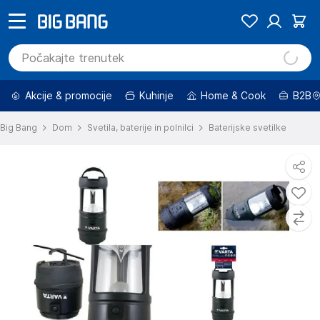
Akcije & promocije
Kuhinje
Home & Cook
B2B
Big Bang
Dom
Svetila, baterije in polnilci
Baterijske svetilke