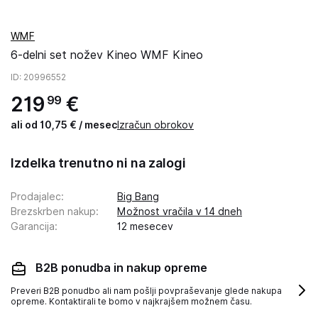
WMF
6-delni set nožev Kineo WMF Kineo
ID
: 20996552
219
€
99
ali od 10,75 € / mesec
Izračun obrokov
Izdelka trenutno ni na zalogi
Prodajalec
:
Big Bang
Brezskrben nakup
:
Možnost vračila v 14 dneh
Garancija
:
12 mesecev
B2B ponudba in nakup opreme
Preveri B2B ponudbo ali nam pošlji povpraševanje glede nakupa
opreme. Kontaktirali te bomo v najkrajšem možnem času.