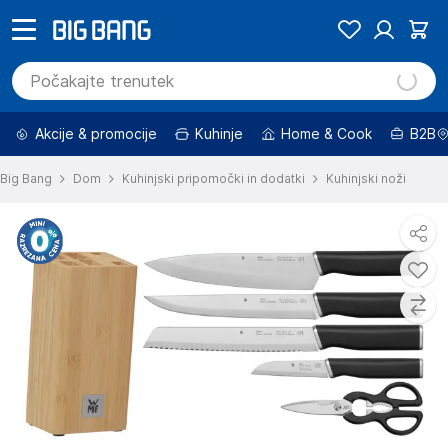
Akcije & promocije
Kuhinje
Home & Cook
B2B
Big Bang
Dom
Kuhinjski pripomočki in dodatki
Kuhinjski noži