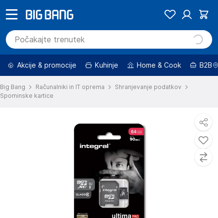
Akcije & promocije
Kuhinje
Home & Cook
B2B
Big Bang
Računalniki in IT oprema
Shranjevanje podatkov
Spominske kartice