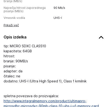
branja (MB/s)
Največja hitrost zaporednega
90
Mb/s
pisanja (MB/s)
Vmesnik vodila
UHS-I
Prikaži več
Opis izdelka
tip: MICRO SDXC CLASS10
kapaciteta: 64GB
hitrost:
branje: 90MB/s
pisanje:
adapter: da
čitalec: ne
dodatno: UHS-I (Ultra High Speed 1), Class 1 krmilnik
spletna povezava do proizvajalca:
http://www.integralmemory.com/product/ultimapro-
microsdhc-microsdxc-90mb-class-10-uhs-i-u1-memory-card