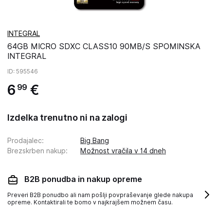
INTEGRAL
64GB MICRO SDXC CLASS10 90MB/S SPOMINSKA
INTEGRAL
ID
: 595546
6
€
99
Izdelka trenutno ni na zalogi
Prodajalec
:
Big Bang
Brezskrben nakup
:
Možnost vračila v 14 dneh
B2B ponudba in nakup opreme
Preveri B2B ponudbo ali nam pošlji povpraševanje glede nakupa
opreme. Kontaktirali te bomo v najkrajšem možnem času.