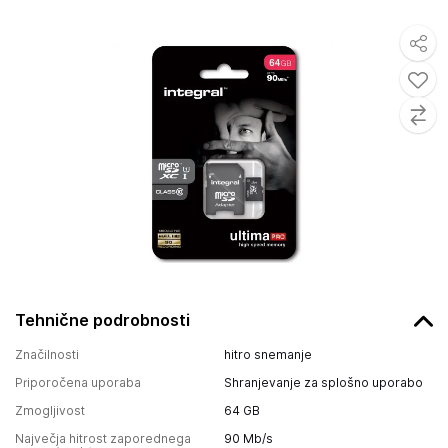
Tehnične podrobnosti
Značilnosti
hitro snemanje
Priporočena uporaba
Shranjevanje za splošno uporabo
Zmogljivost
64 GB
Največja hitrost zaporednega
90
Mb/s