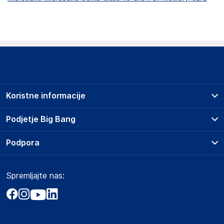
Koristne informacije
Prodajna mesta
Podjetje Big Bang
Splošni pogoji
O podjetju
Podpora
Storitve
Kontakti
Dostava, vnos in odvoz
Pogosta vprašanja
Družbena odgovornost
Načini plačila
Spremljajte nas:
Marketplace
Obvestila za javnost
Nakup na obroke
Kako oddati naročilo?
Akt o digitalnih storitvah
Zavarovanje izdelkov
Vračila in reklamacije
Prodaja podjetjem
Politika zasebnosti
Big Partner - distribucija