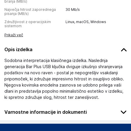
branja (MB/s)
Največja hitrost zaporednega
30
Mb/s
pisanja (MB/s)
Združljivost z operacijskim
Linux, macOS, Windows
sistemom
Prikaži več
Opis izdelka
Sodobna interpretacija klasičnega izdelka. Naslednja
generacija Bar Plus USB ključka dviguje izkušnjo shranjevanja
podatkov na novo raven - postal je nepogrešljiv vsakdanji
pripomoček, ki združuje impresivno hitrost in osupljivo obliko.
Njegova kovinska enodelna zasnova se udobno prilega vaši
dlani in predstavlja popolno minimalistično estetiko v izdelku,
ki spretno združuje slog, hitrost ter zanesljivost.
Varnostne informacije in dokumenti
Podatki o proizvajalcu
Podatki o proizvajalcu vključujejo informacije (naziv, naslov,