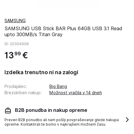
SAMSUNG
SAMSUNG USB Stick BAR Plus 64GB USB 3.1 Read
upto 300MB/s Titan Gray
ID
: 20304908
13
€
99
Izdelka trenutno ni na zalogi
Prodajalec
:
Big Bang
Brezskrben nakup
:
Možnost vračila v 14 dneh
B2B ponudba in nakup opreme
Preveri B2B ponudbo ali nam pošlji povpraševanje glede nakupa
opreme. Kontaktirali te bomo v najkrajšem možnem času.