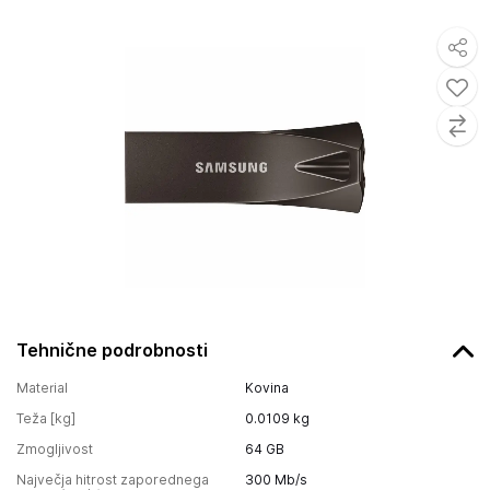
Tehnične podrobnosti
Material
Kovina
Teža [kg]
0.0109
kg
Zmogljivost
64 GB
Največja hitrost zaporednega
300
Mb/s