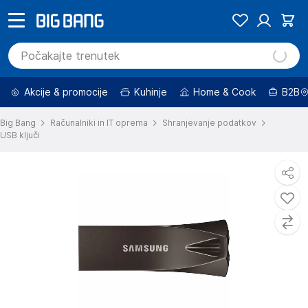
Akcije & promocije
Kuhinje
Home & Cook
B2B
Big Bang
Računalniki in IT oprema
Shranjevanje podatkov
USB ključi