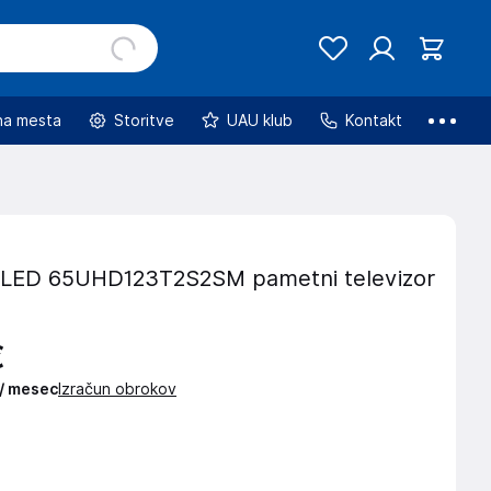
na mesta
Storitve
UAU klub
Kontakt
 LED 65UHD123T2S2SM pametni televizor
€
 / mesec
Izračun obrokov