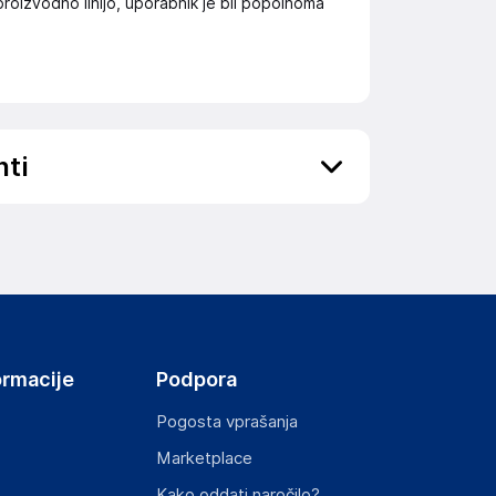
proizvodno linijo, uporabnik je bil popolnoma
nti
ov, državo in elektronski naslov) povezane s
ormacije
Podpora
Pogosta vprašanja
Marketplace
st izdelka z zahtevanimi predpisi.
Kako oddati naročilo?