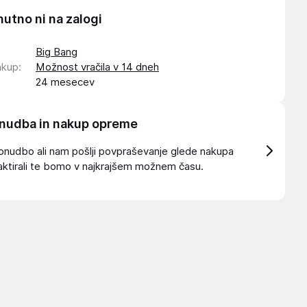
nutno ni na zalogi
Big Bang
akup
:
Možnost vračila v 14 dneh
24 mesecev
nudba in nakup opreme
onudbo ali nam pošlji povpraševanje glede nakupa
ktirali te bomo v najkrajšem možnem času.