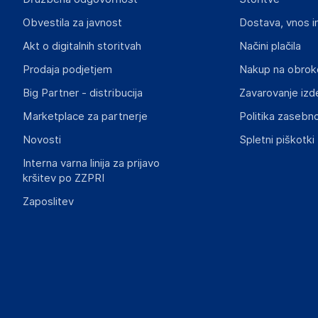
M SAN Grupa d. o. o.
Obvestila za javnost
Dostava, vnos i
Dugoselska ulica 5 , 10372 Rugvica
Croatia
Akt o digitalnih storitvah
Načini plačila
vivax@msan.hr
Prodaja podjetjem
Nakup na obrok
Big Partner - distribucija
Zavarovanje izd
Marketplace za partnerje
Politika zasebno
Novosti
Spletni piškotki
Interna varna linija za prijavo
kršitev po ZZPRI
Zaposlitev