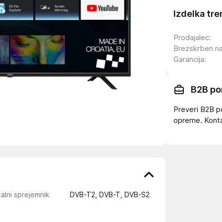
Izdelka tre
Prodajalec
:
Brezskrben n
Garancija
:
B2B po
Preveri B2B p
opreme. Konta
talni sprejemnik
DVB-T2, DVB-T, DVB-S2