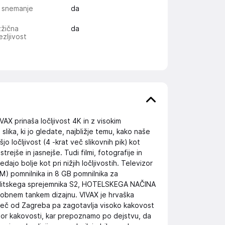
 snemanje
da
zžična
da
zljivost
X prinaša ločljivost 4K in z visokim
lika, ki jo gledate, najbližje temu, kako naše
jo ločljivost (4 -krat več slikovnih pik) kot
rejše in jasnejše. Tudi filmi, fotografije in
dajo bolje kot pri nižjih ločljivostih. Televizor
M) pomnilnika in 8 GB pomnilnika za
atelitskega sprejemnika S2, HOTELSKEGA NAČINA
odobnem tankem dizajnu. VIVAX je hrvaška
leč od Zagreba pa zagotavlja visoko kakovost
or kakovosti, kar prepoznamo po dejstvu, da