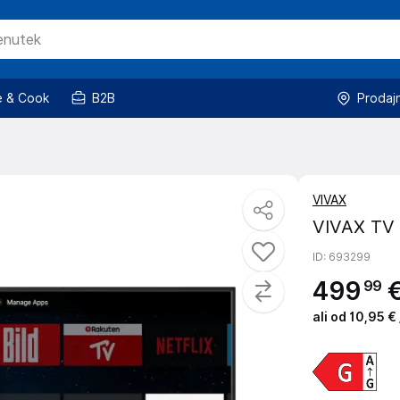
 & Cook
B2B
Prodaj
VIVAX
VIVAX TV
ID
: 693299
499
99
ali od 10,95 €