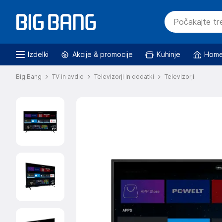
Izdelki
Akcije & promocije
Kuhinje
Home
Big Bang
TV in avdio
Televizorji in dodatki
Televizorji