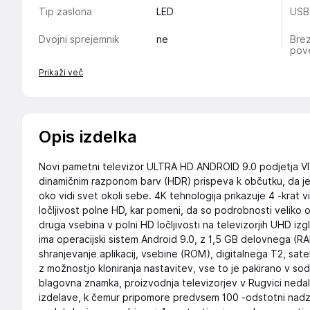
Tip zaslona
LED
USB
Dvojni sprejemnik
ne
Bre
pove
Prikaži več
Opis izdelka
Novi pametni televizor ULTRA HD ANDROID 9.0 podjetja VIVA
dinamičnim razponom barv (HDR) prispeva k občutku, da je s
oko vidi svet okoli sebe. 4K tehnologija prikazuje 4 -krat viš
ločljivost polne HD, kar pomeni, da so podrobnosti veliko ost
druga vsebina v polni HD ločljivosti na televizorjih UHD izgle
ima operacijski sistem Android 9.0, z 1,5 GB delovnega (RA
shranjevanje aplikacij, vsebine (ROM), digitalnega T2, s
z možnostjo kloniranja nastavitev, vse to je pakirano v s
blagovna znamka, proizvodnja televizorjev v Rugvici neda
izdelave, k čemur pripomore predvsem 100 -odstotni nadz