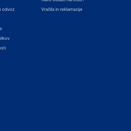
n odvoz
Vračila in reklamacije
e
elkov
sti