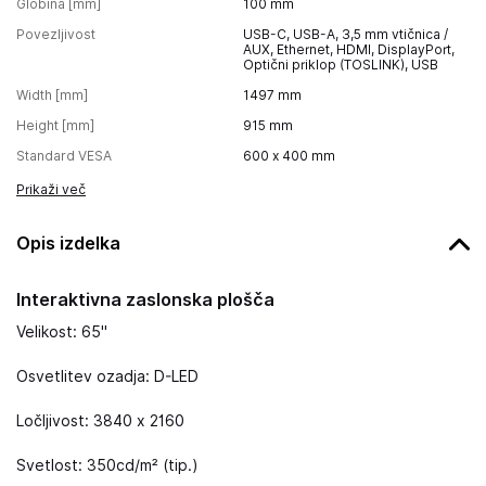
Globina [mm]
100
mm
Povezljivost
USB-C, USB-A, 3,5 mm vtičnica /
AUX, Ethernet, HDMI, DisplayPort,
Optični priklop (TOSLINK), USB
Width [mm]
1497
mm
Height [mm]
915
mm
Standard VESA
600 x 400 mm
Prikaži več
Opis izdelka
Interaktivna zaslonska plošča
Velikost: 65''
Osvetlitev ozadja: D-LED
Ločljivost: 3840 x 2160
Svetlost: 350cd/m² (tip.)