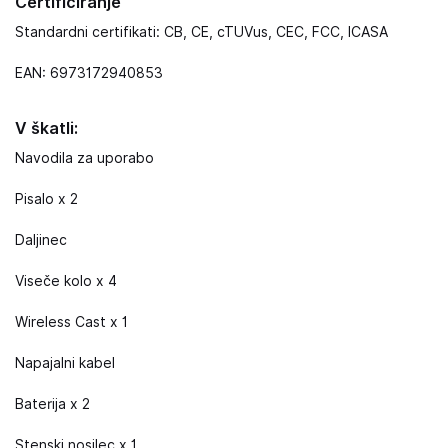
Certificiranje
Standardni certifikati: CB, CE, cTUVus, CEC, FCC, ICASA
EAN: 6973172940853
V škatli:
Navodila za uporabo
Pisalo x 2
Daljinec
Viseče kolo x 4
Wireless Cast x 1
Napajalni kabel
Baterija x 2
Stenski nosilec x 1