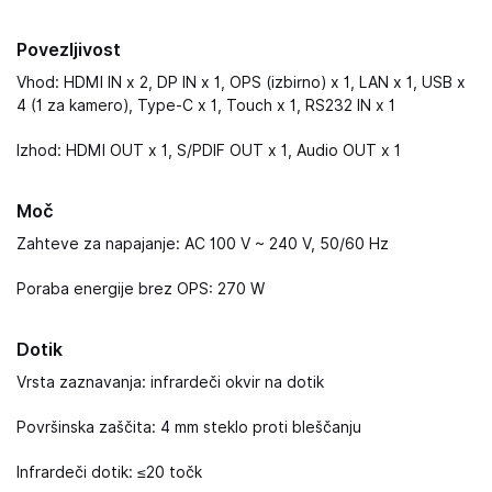
Povezljivost
Vhod: HDMI IN x 2, DP IN x 1, OPS (izbirno) x 1, LAN x 1, USB x
4 (1 za kamero), Type-C x 1, Touch x 1, RS232 IN x 1
Izhod: HDMI OUT x 1, S/PDIF OUT x 1, Audio OUT x 1
Moč
Zahteve za napajanje: AC 100 V ~ 240 V, 50/60 Hz
Poraba energije brez OPS: 270 W
Dotik
Vrsta zaznavanja: infrardeči okvir na dotik
Površinska zaščita: 4 mm steklo proti bleščanju
Infrardeči dotik: ≤20 točk