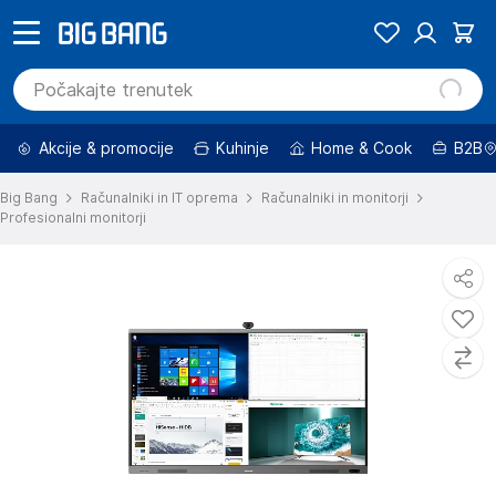
Akcije & promocije
Kuhinje
Home & Cook
B2B
Big Bang
Računalniki in IT oprema
Računalniki in monitorji
Profesionalni monitorji