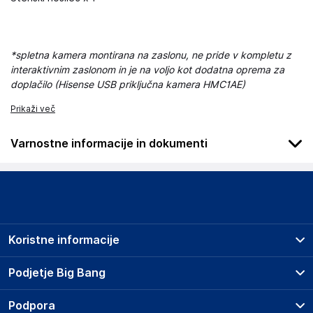
*spletna kamera montirana na zaslonu, ne pride v kompletu z
interaktivnim zaslonom in je na voljo kot dodatna oprema za
doplačilo (Hisense USB priključna kamera HMC1AE)
Prikaži več
Varnostne informacije in dokumenti
Podatki o proizvajalcu
Podatki o proizvajalcu vključujejo informacije (naziv, naslov,
državo in elektronski naslov) povezane s proizvajalcem
izdelka.
Koristne informacije
Gorenje gospodinjski aparati d.o.o.
Partizanska cesta 12, 3320 Velenje
Prodajna mesta
Podjetje Big Bang
Slovenia
Splošni pogoji
info@gorenje.com
O podjetju
Podpora
Storitve