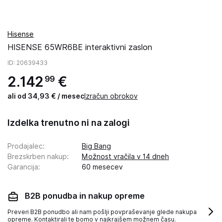
Hisense
HISENSE 65WR6BE interaktivni zaslon
ID
: 20639433
2
.
142
€
99
ali od 34,93 € / mesec
Izračun obrokov
Izdelka trenutno ni na zalogi
Prodajalec
:
Big Bang
Brezskrben nakup
:
Možnost vračila v 14 dneh
Garancija
:
60 mesecev
B2B ponudba in nakup opreme
Preveri B2B ponudbo ali nam pošlji povpraševanje glede nakupa
opreme. Kontaktirali te bomo v najkrajšem možnem času.