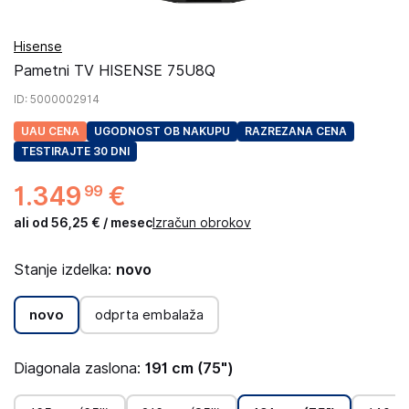
Hisense
Pametni TV HISENSE 75U8Q
ID
: 5000002914
UAU CENA
UGODNOST OB NAKUPU
RAZREZANA CENA
TESTIRAJTE 30 DNI
1
.
349
€
99
ali od 56,25 € / mesec
Izračun obrokov
Stanje izdelka:
novo
novo
odprta embalaža
Diagonala zaslona:
191 cm (75")