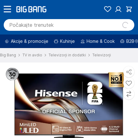
Akcije & promocije
Kuhinje
Home & Cook
B2B
Big Bang
TV in avdio
Televizorji in dodatki
Televizorji