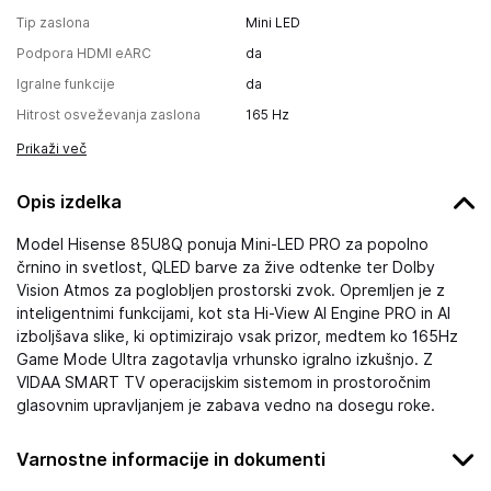
Tip zaslona
Mini LED
Podpora HDMI eARC
da
Igralne funkcije
da
Hitrost osveževanja zaslona
165 Hz
Prikaži več
Opis izdelka
Model Hisense 85U8Q ponuja Mini-LED PRO za popolno
črnino in svetlost, QLED barve za žive odtenke ter Dolby
Vision Atmos za poglobljen prostorski zvok. Opremljen je z
inteligentnimi funkcijami, kot sta Hi-View AI Engine PRO in AI
izboljšava slike, ki optimizirajo vsak prizor, medtem ko 165Hz
Game Mode Ultra zagotavlja vrhunsko igralno izkušnjo. Z
VIDAA SMART TV operacijskim sistemom in prostoročnim
glasovnim upravljanjem je zabava vedno na dosegu roke.
Varnostne informacije in dokumenti