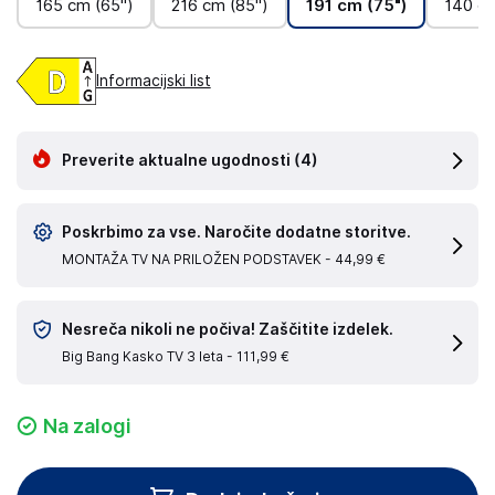
165 cm (65")
216 cm (85")
191 cm (75")
140 cm
Informacijski list
Preverite aktualne ugodnosti
(4)
Poskrbimo za vse. Naročite dodatne storitve.
MONTAŽA TV NA PRILOŽEN PODSTAVEK -
44,99 €
Nesreča nikoli ne počiva! Zaščitite izdelek.
Big Bang Kasko TV 3 leta -
111,99 €
Na zalogi