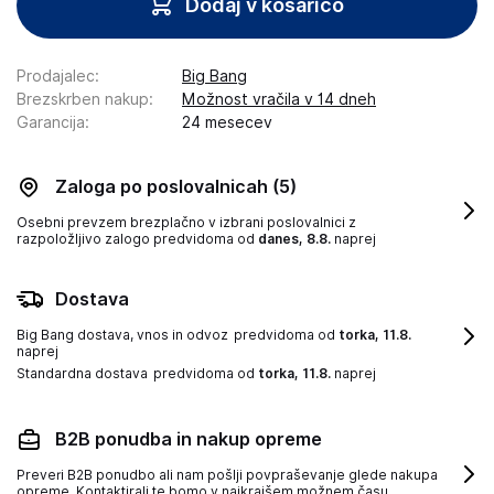
Dodaj v košarico
Prodajalec
:
Big Bang
Brezskrben nakup
:
Možnost vračila v 14 dneh
Garancija
:
24 mesecev
Zaloga po poslovalnicah
(5)
Osebni prevzem brezplačno v izbrani poslovalnici z
razpoložljivo zalogo
predvidoma od
danes, 8.8.
naprej
Dostava
Big Bang dostava, vnos in odvoz
predvidoma od
torka, 11.8.
naprej
Standardna dostava
predvidoma od
torka, 11.8.
naprej
B2B ponudba in nakup opreme
Preveri B2B ponudbo ali nam pošlji povpraševanje glede nakupa
opreme. Kontaktirali te bomo v najkrajšem možnem času.