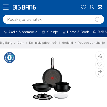
Akcije & promocije
Kuhinje
Home & Cook
B2B
Big Bang
Dom
Kuhinjski pripomočki in dodatki
Posode za kuhanje