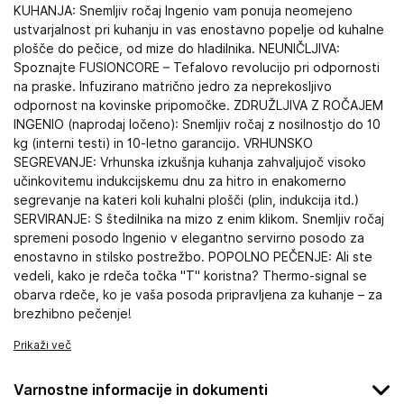
KUHANJA: Snemljiv ročaj Ingenio vam ponuja neomejeno
ustvarjalnost pri kuhanju in vas enostavno popelje od kuhalne
plošče do pečice, od mize do hladilnika. NEUNIČLJIVA:
Spoznajte FUSIONCORE – Tefalovo revolucijo pri odpornosti
na praske. Infuzirano matrično jedro za neprekosljivo
odpornost na kovinske pripomočke. ZDRUŽLJIVA Z ROČAJEM
INGENIO (naprodaj ločeno): Snemljiv ročaj z nosilnostjo do 10
kg (interni testi) in 10-letno garancijo. VRHUNSKO
SEGREVANJE: Vrhunska izkušnja kuhanja zahvaljujoč visoko
učinkovitemu indukcijskemu dnu za hitro in enakomerno
segrevanje na kateri koli kuhalni plošči (plin, indukcija itd.)
SERVIRANJE: S štedilnika na mizo z enim klikom. Snemljiv ročaj
spremeni posodo Ingenio v elegantno servirno posodo za
enostavno in stilsko postrežbo. POPOLNO PEČENJE: Ali ste
vedeli, kako je rdeča točka "T" koristna? Thermo-signal se
obarva rdeče, ko je vaša posoda pripravljena za kuhanje – za
brezhibno pečenje!
Prikaži več
Varnostne informacije in dokumenti