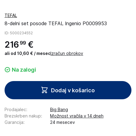
TEFAL
8-delni set posode TEFAL Ingenio P0009953
ID
: 5000234552
216
€
99
ali od 10,60 € / mesec
Izračun obrokov
Na zalogi
Dodaj v košarico
Prodajalec
:
Big Bang
Brezskrben nakup
:
Možnost vračila v 14 dneh
Garancija
:
24 mesecev