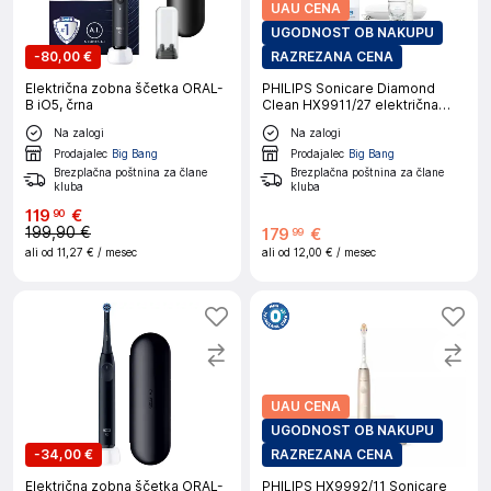
UAU CENA
UGODNOST OB NAKUPU
-
80,00 €
RAZREZANA CENA
Električna zobna ščetka ORAL-
PHILIPS Sonicare Diamond
B iO5, črna
Clean HX9911/27 električna
zobna ščetka
Na zalogi
Na zalogi
Prodajalec
Big Bang
Prodajalec
Big Bang
Brezplačna poštnina za člane
Brezplačna poštnina za člane
kluba
kluba
119
€
90
199,90 €
179
€
99
ali od
11,27 €
/ mesec
ali od
12,00 €
/ mesec
UAU CENA
UGODNOST OB NAKUPU
-
34,00 €
RAZREZANA CENA
Električna zobna ščetka ORAL-
PHILIPS HX9992/11 Sonicare