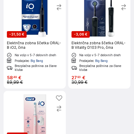
-
31,50 €
-
3,06 €
Električna zobna ščetka ORAL-
Električna zobna ščetka ORAL-
B iO2, črna
B Vitality D103 Pro, črna
Na voljo v 5-7 delovnih dneh
Na voljo v 5-7 delovnih dneh
Prodajalec
Big Bang
Prodajalec
Big Bang
Brezplačna poštnina za člane
Brezplačna poštnina za člane
kluba
kluba
58
€
27
€
49
93
89,99 €
30,99 €