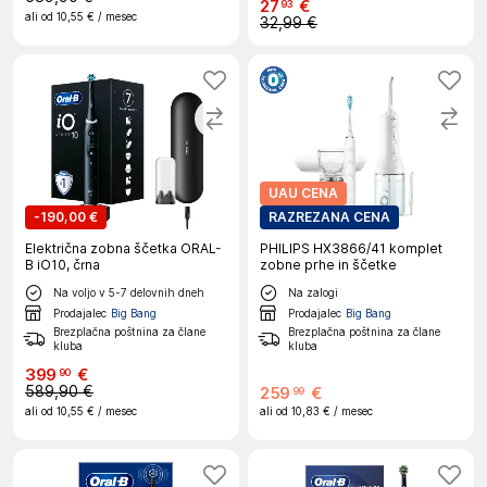
27
€
93
ali od
10,55 €
/ mesec
32,99 €
UAU CENA
-
190,00 €
RAZREZANA CENA
Električna zobna ščetka ORAL-
PHILIPS HX3866/41 komplet
B iO10, črna
zobne prhe in ščetke
Na voljo v 5-7 delovnih dneh
Na zalogi
Prodajalec
Big Bang
Prodajalec
Big Bang
Brezplačna poštnina za člane
Brezplačna poštnina za člane
kluba
kluba
399
€
90
589,90 €
259
€
99
ali od
10,55 €
/ mesec
ali od
10,83 €
/ mesec