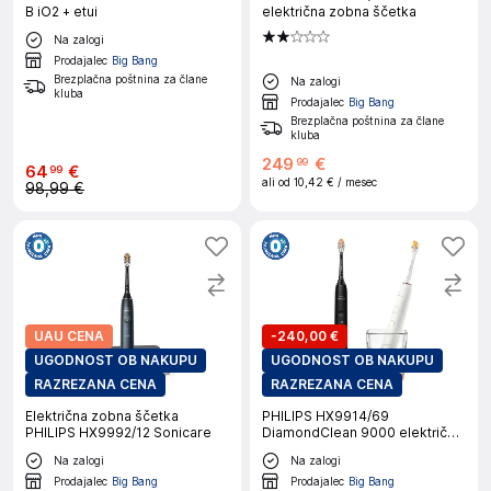
B iO2 + etui
električna zobna ščetka
Na zalogi
Prodajalec
Big Bang
Brezplačna poštnina za člane
Na zalogi
kluba
Prodajalec
Big Bang
Brezplačna poštnina za člane
kluba
249
€
99
64
€
99
ali od
10,42 €
/ mesec
98,99 €
UAU CENA
-
240,00 €
UGODNOST OB NAKUPU
UGODNOST OB NAKUPU
RAZREZANA CENA
RAZREZANA CENA
Električna zobna ščetka
PHILIPS HX9914/69
PHILIPS HX9992/12 Sonicare
DiamondClean 9000 električna
zobna ščetka
Na zalogi
Na zalogi
Prodajalec
Big Bang
Prodajalec
Big Bang