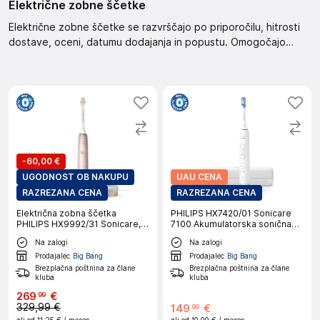
Električne zobne ščetke
Električne zobne ščetke se razvrščajo po priporočilu, hitrosti
dostave, oceni, datumu dodajanja in popustu. Omogočajo
filtriranje po ceni, znamki, in razpoložljivosti.
-
60,00 €
UGODNOST OB NAKUPU
UAU CENA
RAZREZANA CENA
RAZREZANA CENA
Električna zobna ščetka
PHILIPS HX7420/01 Sonicare
PHILIPS HX9992/31 Sonicare,
7100 Akumulatorska sonična
roza
zobna ščetka
Na zalogi
Na zalogi
Prodajalec
Big Bang
Prodajalec
Big Bang
Brezplačna poštnina za člane
Brezplačna poštnina za člane
kluba
kluba
269
€
99
329,99 €
149
€
99