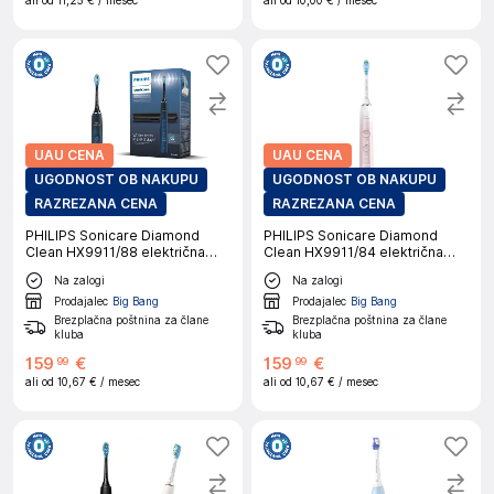
ali od
11,25 €
/ mesec
ali od
10,00 €
/ mesec
UAU CENA
UAU CENA
UGODNOST OB NAKUPU
UGODNOST OB NAKUPU
RAZREZANA CENA
RAZREZANA CENA
PHILIPS Sonicare Diamond
PHILIPS Sonicare Diamond
Clean HX9911/88 električna
Clean HX9911/84 električna
zobna ščetka
zobna ščetka
Na zalogi
Na zalogi
Prodajalec
Big Bang
Prodajalec
Big Bang
Brezplačna poštnina za člane
Brezplačna poštnina za člane
kluba
kluba
159
€
159
€
99
99
ali od
10,67 €
/ mesec
ali od
10,67 €
/ mesec