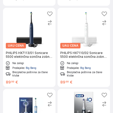
UAU CENA
UAU CENA
PHILIPS HX7113/01 Sonicare
PHILIPS HX7110/02 Sonicare
5500 električna sonična zobna
5500 električna sonična zobna
ščetka
ščetka
Na zalogi
Na zalogi
Prodajalec
Big Bang
Prodajalec
Big Bang
Brezplačna poštnina za člane
Brezplačna poštnina za člane
kluba
kluba
89
€
89
€
99
99