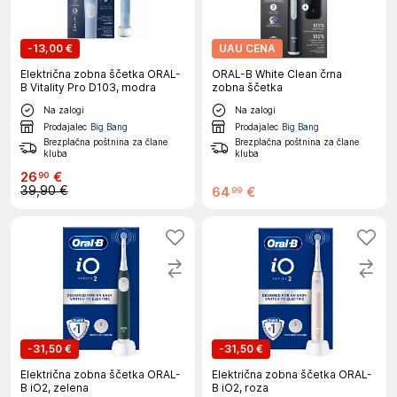
-
13,00 €
UAU CENA
Električna zobna ščetka ORAL-
ORAL-B White Clean črna
B Vitality Pro D103, modra
zobna ščetka
Na zalogi
Na zalogi
Prodajalec
Big Bang
Prodajalec
Big Bang
Brezplačna poštnina za člane
Brezplačna poštnina za člane
kluba
kluba
26
€
90
39,90 €
64
€
99
-
31,50 €
-
31,50 €
Električna zobna ščetka ORAL-
Električna zobna ščetka ORAL-
B iO2, zelena
B iO2, roza