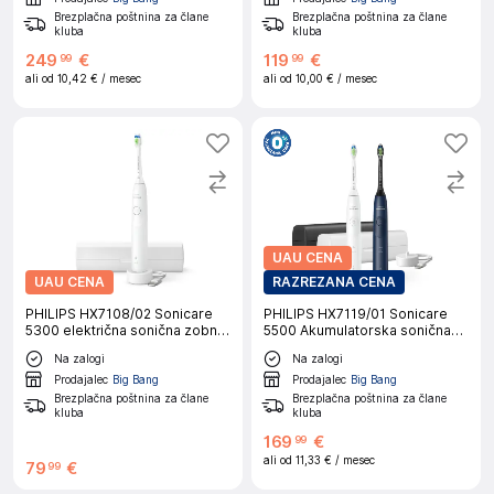
Brezplačna poštnina za člane
Brezplačna poštnina za člane
kluba
kluba
249
€
119
€
99
99
ali od
10,42 €
/ mesec
ali od
10,00 €
/ mesec
UAU CENA
UAU CENA
RAZREZANA CENA
PHILIPS HX7108/02 Sonicare
PHILIPS HX7119/01 Sonicare
5300 električna sonična zobna
5500 Akumulatorska sonična
ščetka
zobna ščetka, 2 v kompletu
Na zalogi
Na zalogi
Prodajalec
Big Bang
Prodajalec
Big Bang
Brezplačna poštnina za člane
Brezplačna poštnina za člane
kluba
kluba
169
€
99
ali od
11,33 €
/ mesec
79
€
99