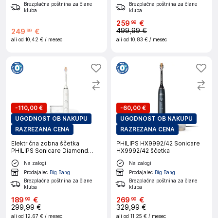
Brezplačna poštnina za člane
Brezplačna poštnina za člane
kluba
kluba
259
€
99
499,99 €
249
€
99
ali od
10,42 €
/ mesec
ali od
10,83 €
/ mesec
-
110,00 €
-
60,00 €
UGODNOST OB NAKUPU
UGODNOST OB NAKUPU
RAZREZANA CENA
RAZREZANA CENA
Električna zobna ščetka
PHILIPS HX9992/42 Sonicare
PHILIPS Sonicare Diamond
HX9992/42 ščetka
Clean HX9911/19
Na zalogi
Na zalogi
Prodajalec
Big Bang
Prodajalec
Big Bang
Brezplačna poštnina za člane
Brezplačna poštnina za člane
kluba
kluba
189
€
269
€
99
99
299,99 €
329,99 €
ali od
12,67 €
/ mesec
ali od
11,25 €
/ mesec