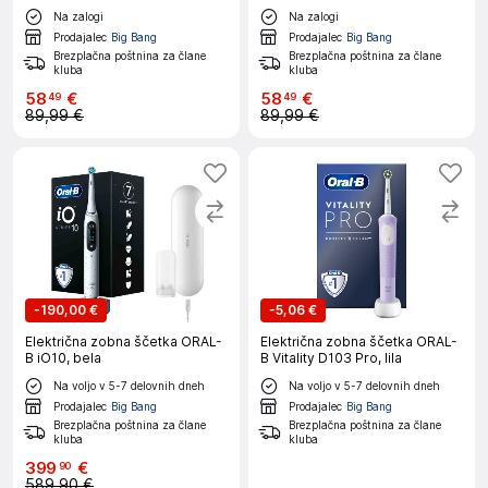
Na zalogi
Na zalogi
Prodajalec
Big Bang
Prodajalec
Big Bang
Brezplačna poštnina za člane
Brezplačna poštnina za člane
kluba
kluba
58
€
58
€
49
49
89,99 €
89,99 €
-
190,00 €
-
5,06 €
Električna zobna ščetka ORAL-
Električna zobna ščetka ORAL-
B iO10, bela
B Vitality D103 Pro, lila
Na voljo v 5-7 delovnih dneh
Na voljo v 5-7 delovnih dneh
Prodajalec
Big Bang
Prodajalec
Big Bang
Brezplačna poštnina za člane
Brezplačna poštnina za člane
kluba
kluba
399
€
90
589,90 €