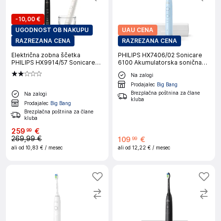
-
10,00 €
UGODNOST OB NAKUPU
UAU CENA
RAZREZANA CENA
RAZREZANA CENA
Električna zobna ščetka
PHILIPS HX7406/02 Sonicare
PHILIPS HX9914/57 Sonicare
6100 Akumulatorska sonična
Diamond Clean, dva kosa, črna
zobna ščetka
Na zalogi
in rožnato zlata
Prodajalec
Big Bang
Brezplačna poštnina za člane
Na zalogi
kluba
Prodajalec
Big Bang
Brezplačna poštnina za člane
kluba
259
€
99
269,99 €
109
€
99
ali od
10,83 €
/ mesec
ali od
12,22 €
/ mesec