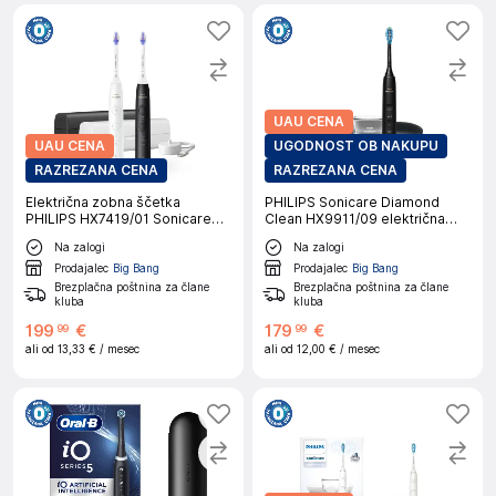
UAU CENA
UAU CENA
UGODNOST OB NAKUPU
RAZREZANA CENA
RAZREZANA CENA
Električna zobna ščetka
PHILIPS Sonicare Diamond
PHILIPS HX7419/01 Sonicare
Clean HX9911/09 električna
6500, dva kosa, bela in črna
zobna ščetka
Na zalogi
Na zalogi
Prodajalec
Big Bang
Prodajalec
Big Bang
Brezplačna poštnina za člane
Brezplačna poštnina za člane
kluba
kluba
199
€
179
€
99
99
ali od
13,33 €
/ mesec
ali od
12,00 €
/ mesec