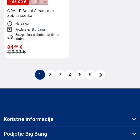
-
45,00 €
ORAL-B Sensi Clean roza
zobna ščetka
Na zalogi
Prodajalec
Big Bang
Brezplačna poštnina za člane
kluba
84
€
99
129,99 €
1
2
3
4
5
6
Koristne informacije
Prodajna mesta
Podjetje Big Bang
Splošni pogoji