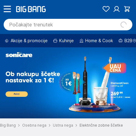
Akcije & promocije
Kuhinje
Home & Cook
B2B
Big Bang
Osebna nega
Ustna nega
Električne zobne ščetke