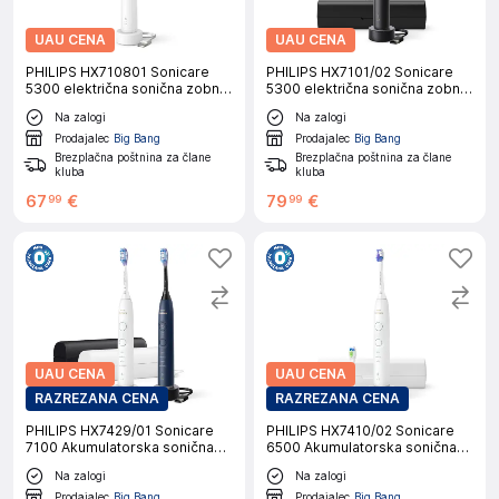
UAU CENA
UAU CENA
PHILIPS HX710801 Sonicare
PHILIPS HX7101/02 Sonicare
5300 električna sonična zobna
5300 električna sonična zobna
ščetka
ščetka
Na zalogi
Na zalogi
Prodajalec
Big Bang
Prodajalec
Big Bang
Brezplačna poštnina za člane
Brezplačna poštnina za člane
kluba
kluba
67
€
79
€
99
99
UAU CENA
UAU CENA
RAZREZANA CENA
RAZREZANA CENA
PHILIPS HX7429/01 Sonicare
PHILIPS HX7410/02 Sonicare
7100 Akumulatorska sonična
6500 Akumulatorska sonična
zobna ščetka, 2 v kompletu
zobna ščetka
Na zalogi
Na zalogi
Prodajalec
Big Bang
Prodajalec
Big Bang