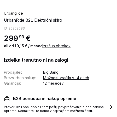
Urbanglide
UrbanRide 82L Električni skiro
ID
: 20353083
299
€
99
ali od 10,15 € / mesec
Izračun obrokov
Izdelka trenutno ni na zalogi
Prodajalec
:
Big Bang
Brezskrben nakup
:
Možnost vračila v 14 dneh
Garancija
:
12 mesecev
B2B ponudba in nakup opreme
Preveri B2B ponudbo ali nam pošlji povpraševanje glede nakupa
opreme. Kontaktirali te bomo v najkrajšem možnem času.