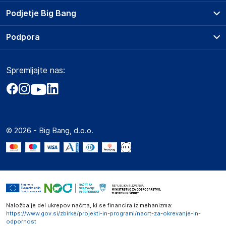
Prodajna mesta
Podjetje Big Bang
Splošni pogoji
O podjetju
Podpora
Storitve
Kontakti
Dostava, vnos in odvoz
Pogosta vprašanja
Družbena odgovornost
Načini plačila
Spremljajte nas:
Marketplace
Obvestila za javnost
Nakup na obroke
Kako oddati naročilo?
Akt o digitalnih storitvah
Zavarovanje izdelkov
Vračila in reklamacije
Prodaja podjetjem
Politika zasebnosti
Big Partner - distribucija
Spletni piškotki
© 2026 - Big Bang, d.o.o.
Marketplace za partnerje
Novosti
Interna varna linija za prijavo kršitev po ZZPRI
Zaposlitev
Naložba je del ukrepov načrta, ki se financira iz mehanizma:
https://www.gov.si/zbirke/projekti-in-programi/nacrt-za-okrevanje-in-
odpornost