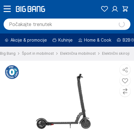
Akcije & promocije
Kuhinje
Home & Cook
B2B
Big Bang
Šport in mobilnost
Električna mobilnost
Električni skiroji