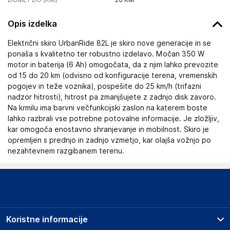
Opis izdelka
Električni skiro UrbanRide 82L je skiro nove generacije in se
ponaša s kvalitetno ter robustno izdelavo. Močan 350 W
motor in baterija (6 Ah) omogočata, da z njim lahko prevozite
od 15 do 20 km (odvisno od konfiguracije terena, vremenskih
pogojev in teže voznika), pospešite do 25 km/h (trifazni
nadzor hitrosti), hitrost pa zmanjšujete z zadnjo disk zavoro.
Na krmilu ima barvni večfunkcijski zaslon na katerem boste
lahko razbrali vse potrebne potovalne informacije. Je zložljiv,
kar omogoča enostavno shranjevanje in mobilnost. Skiro je
opremljen s prednjo in zadnjo vzmetjo, kar olajša vožnjo po
nezahtevnem razgibanem terenu.
Koristne informacije