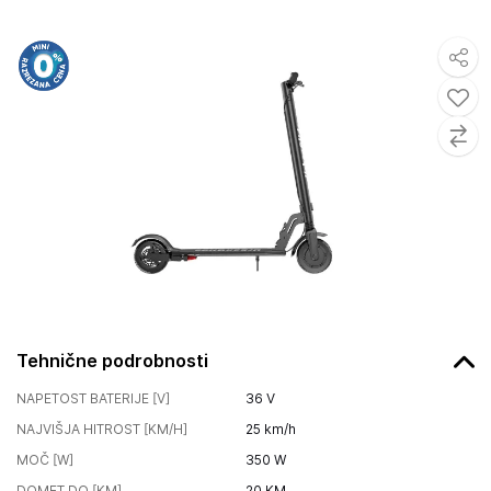
Tehnične podrobnosti
NAPETOST BATERIJE [V]
36
V
NAJVIŠJA HITROST [KM/H]
25
km/h
MOČ [W]
350
W
DOMET DO [KM]
20
KM