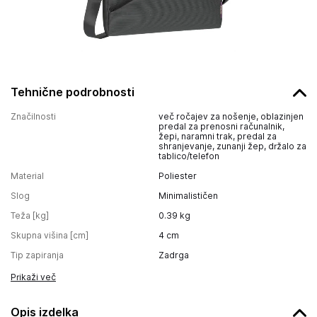
Tehnične podrobnosti
Značilnosti
več ročajev za nošenje, oblazinjen
predal za prenosni računalnik,
žepi, naramni trak, predal za
shranjevanje, zunanji žep, držalo za
tablico/telefon
Material
Poliester
Slog
Minimalističen
Teža [kg]
0.39
kg
Skupna višina [cm]
4
cm
Tip zapiranja
Zadrga
Prikaži več
Opis izdelka