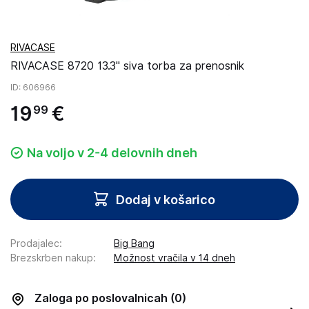
RIVACASE
RIVACASE 8720 13.3" siva torba za prenosnik
ID
: 606966
19
€
99
Na voljo v 2-4 delovnih dneh
Dodaj v košarico
Prodajalec
:
Big Bang
Brezskrben nakup
:
Možnost vračila v 14 dneh
Zaloga po poslovalnicah
(0)