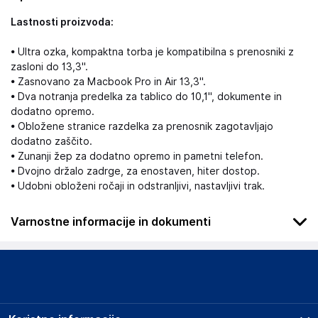
Lastnosti proizvoda:
• Ultra ozka, kompaktna torba je kompatibilna s prenosniki z
zasloni do 13,3".
• Zasnovano za Macbook Pro in Air 13,3".
• Dva notranja predelka za tablico do 10,1", dokumente in
dodatno opremo.
• Obložene stranice razdelka za prenosnik zagotavljajo
dodatno zaščito.
• Zunanji žep za dodatno opremo in pametni telefon.
• Dvojno držalo zadrge, za enostaven, hiter dostop.
• Udobni obloženi ročaji in odstranljivi, nastavljivi trak.
Varnostne informacije in dokumenti
Podatki o proizvajalcu
Podatki o proizvajalcu vključujejo informacije (naziv, naslov,
državo in elektronski naslov) povezane s proizvajalcem
izdelka.