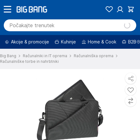
Akcije & promocije
Kuhinje
Home & Cook
B2B
Big Bang
Računalniki in IT oprema
Računalniška oprema
Računalniške torbe in nahrbtniki