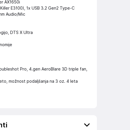
ler AX1650i
 Killer E3100), 1x USB 3.2 Gen2 Type-C
mm Audio/Mic
gijo, DTS X Ultra
onomije
Doubleshot Pro, 4.gen AeroBlare 3D triple fan,
 leto, možnost podaljšanja na 3 oz. 4 leta
nti