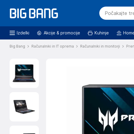
Izdelki
Akcije & promocije
Kuhinje
Home
Big Bang
Računalniki in IT oprema
Računalniki in monitorji
Pren