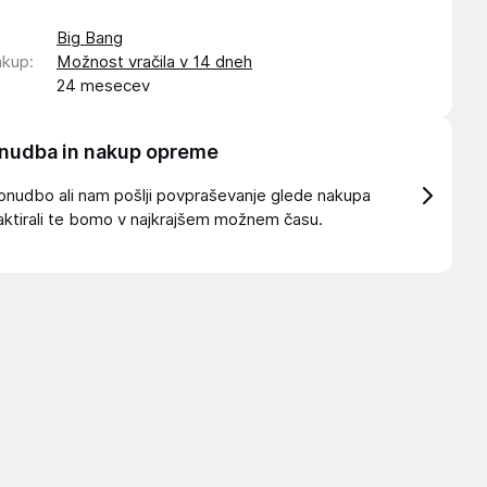
Big Bang
akup
:
Možnost vračila v 14 dneh
24 mesecev
nudba in nakup opreme
onudbo ali nam pošlji povpraševanje glede nakupa
ktirali te bomo v najkrajšem možnem času.