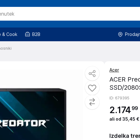
 & Cook
B2B
Prodaj
osniki
Acer
ACER Pred
SSD/2080S
ID
: 679395
2
.
174
99
ali od 35,45 €
Izdelka tre