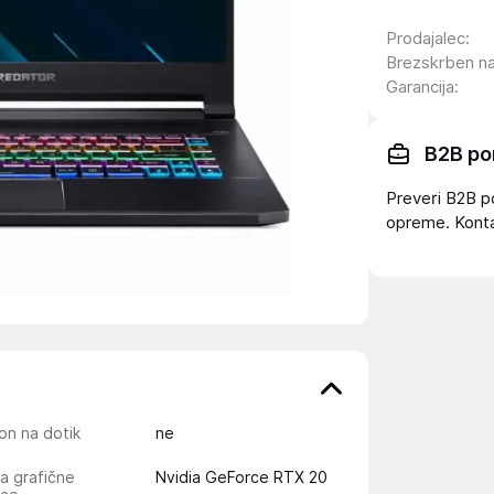
Prodajalec
:
Brezskrben n
Garancija
:
B2B po
Preveri B2B p
opreme. Konta
on na dotik
ne
ja grafične
Nvidia GeForce RTX 20