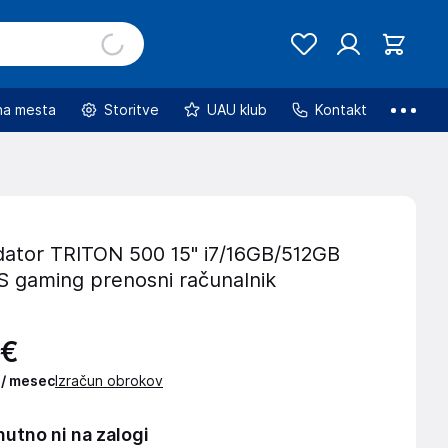
na mesta
Storitve
UAU klub
Kontakt
ator TRITON 500 15" i7/16GB/512GB
 gaming prenosni računalnik
€
 / mesec
Izračun obrokov
nutno ni na zalogi