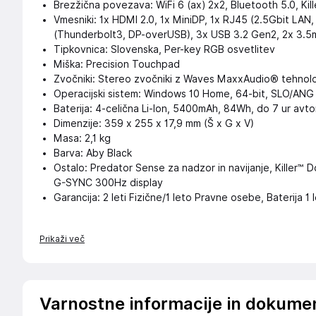
Brezžična povezava: WiFi 6 (ax) 2x2, Bluetooth 5.0, Kil
Vmesniki: 1x HDMI 2.0, 1x MiniDP, 1x RJ45 (2.5Gbit LAN,
(Thunderbolt3, DP-overUSB), 3x USB 3.2 Gen2, 2x 3.5
Tipkovnica: Slovenska, Per-key RGB osvetlitev
Miška: Precision Touchpad
Zvočniki: Stereo zvočniki z Waves MaxxAudio® tehnolo
Operacijski sistem: Windows 10 Home, 64-bit, SLO/ANG
Baterija: 4-celična Li-Ion, 5400mAh, 84Wh, do 7 ur avt
Dimenzije: 359 x 255 x 17,9 mm (Š x G x V)
Masa: 2,1 kg
Barva: Aby Black
Ostalo: Predator Sense za nadzor in navijanje, Killer™ 
G-SYNC 300Hz display
Garancija: 2 leti Fizične/1 leto Pravne osebe, Baterija 1
Prikaži več
Varnostne informacije in dokume