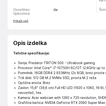
kart
Osvetlitev
da
Širi
tipkovnice
Prikaži več
Opis izdelka
Tehične specifikacije:
Serija: Predator TRITON 500 - Ultrabook gaming
Procesor: Intel Core™ i7-10750H 6C/12T (2.6GHz up to
Pomnilnik: 16GB DDR4 2.933MHz (2x 8GB, brez proste 
Trdi disk: 512 GB M.2 NVMe SSD, prosta M.2 reža
Optična enota: Brez
Zaslon: 15,6" (39,6 cm) Full HD LED (1920 x 1080, 16:9),
nesvetleč, 1ms
Kamera: Acer webcam with 1280 x 720 resolution, SHDR
Grafična kartica: NVIDIA GeForce RTX 2080 Super Ma