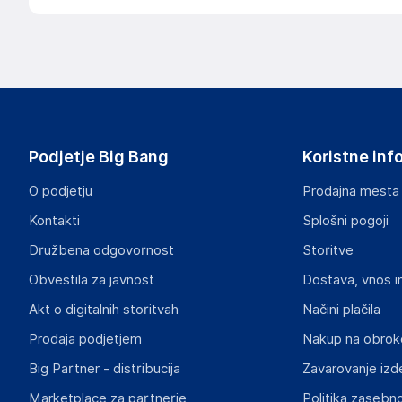
Podatki o proizvajalcu
Podatki o proizvajalcu vključujejo informacije (naziv, nasl
proizvajalcem izdelka.
Acer Inc.
8F, No. 88, Section 1, Xin Tai 5th Road, Xizhi, New Taipei C
Taiwan
Podjetje Big Bang
Koristne inf
https://www.acer.com/corporate/en
O podjetju
Prodajna mesta
Odgovorna oseba v EU
Kontakti
Splošni pogoji
Gospodarski subjekt s sedežem v EU, ki zagotavlja skladno
Družbena odgovornost
Storitve
Acer Italy S.r.l.
Obvestila za javnost
Dostava, vnos i
Viale delle Industrie 1/A, 20044 Arese (MI)
Italy
Akt o digitalnih storitvah
Načini plačila
eu.compliance@acer.com
Prodaja podjetjem
Nakup na obrok
Big Partner - distribucija
Zavarovanje izd
Marketplace za partnerje
Politika zasebno