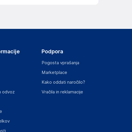
ov, državo in elektronski naslov) povezane s
ity 221
ormacije
Podpora
Pogosta vprašanja
Marketplace
st izdelka z zahtevanimi predpisi.
Kako oddati naročilo?
n odvoz
Vračila in reklamacije
e
elkov
sti