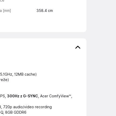
ice
na [mm]
358.4
cm
 5.1GHz, 12MB cache)
reže)
 IPS,
300Hz z G-SYNC
, Acer ComfyView™,
, 720p audio/video recording
x-Q, 8GB GDDR6