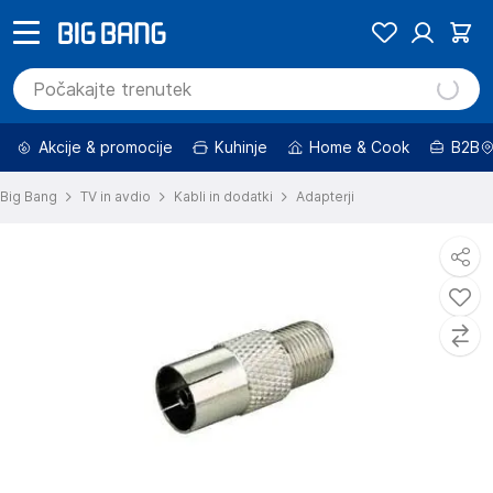
Akcije & promocije
Kuhinje
Home & Cook
B2B
Big Bang
TV in avdio
Kabli in dodatki
Adapterji