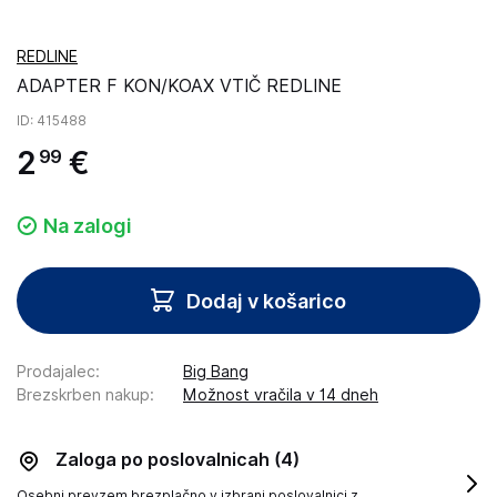
REDLINE
ADAPTER F KON/KOAX VTIČ REDLINE
ID
: 415488
2
€
99
Na zalogi
Dodaj v košarico
Prodajalec
:
Big Bang
Brezskrben nakup
:
Možnost vračila v 14 dneh
Zaloga po poslovalnicah
(4)
Osebni prevzem brezplačno v izbrani poslovalnici z