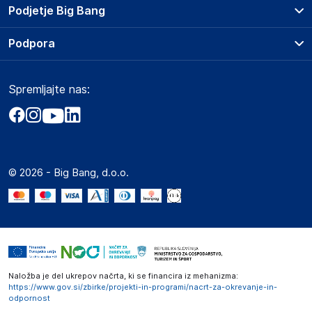
Prodajna mesta
Podjetje Big Bang
Splošni pogoji
O podjetju
Podpora
Storitve
Kontakti
Dostava, vnos in odvoz
Pogosta vprašanja
Družbena odgovornost
Načini plačila
Spremljajte nas:
Marketplace
Obvestila za javnost
Nakup na obroke
Kako oddati naročilo?
Akt o digitalnih storitvah
Zavarovanje izdelkov
Vračila in reklamacije
Prodaja podjetjem
Politika zasebnosti
Big Partner - distribucija
Spletni piškotki
© 2026 - Big Bang, d.o.o.
Marketplace za partnerje
Novosti
Interna varna linija za prijavo kršitev po ZZPRI
Zaposlitev
Naložba je del ukrepov načrta, ki se financira iz mehanizma:
https://www.gov.si/zbirke/projekti-in-programi/nacrt-za-okrevanje-in-
odpornost