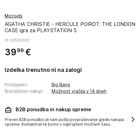
Microids
AGATHA CHRISTIE - HERCULE POIROT: THE LONDON
CASE igra za PLAYSTATION 5
ID
: 20533337
39
€
99
Izdelka trenutno ni na zalogi
Prodajalec
:
Big Bang
Brezskrben nakup
:
Možnost vračila v 14 dneh
B2B ponudba in nakup opreme
Preveri B2B ponudbo ali nam pošlji povpraševanje glede nakupa
opreme. Kontaktirali te bomo v najkrajšem možnem času.