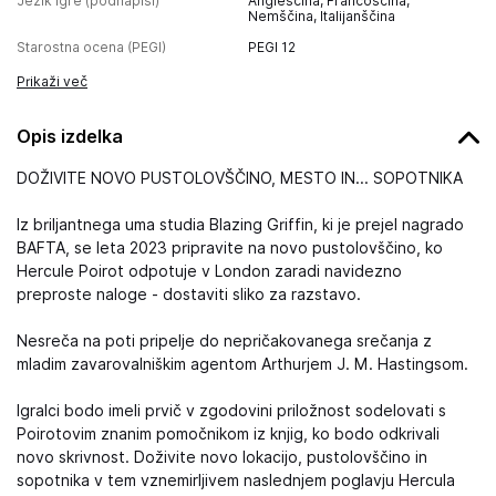
Jezik igre (podnapisi)
Angleščina, Francoščina,
Nemščina, Italijanščina
Starostna ocena (PEGI)
PEGI 12
Prikaži več
Opis izdelka
DOŽIVITE NOVO PUSTOLOVŠČINO, MESTO IN... SOPOTNIKA
Iz briljantnega uma studia Blazing Griffin, ki je prejel nagrado
BAFTA, se leta 2023 pripravite na novo pustolovščino, ko
Hercule Poirot odpotuje v London zaradi navidezno
preproste naloge - dostaviti sliko za razstavo.
Nesreča na poti pripelje do nepričakovanega srečanja z
mladim zavarovalniškim agentom Arthurjem J. M. Hastingsom.
Igralci bodo imeli prvič v zgodovini priložnost sodelovati s
Poirotovim znanim pomočnikom iz knjig, ko bodo odkrivali
novo skrivnost. Doživite novo lokacijo, pustolovščino in
sopotnika v tem vznemirljivem naslednjem poglavju Hercula