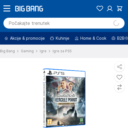
Akcije & promocije
Kuhinje
Home & Cook
B2B
Big Bang
Gaming
Igre
Igre za PS5