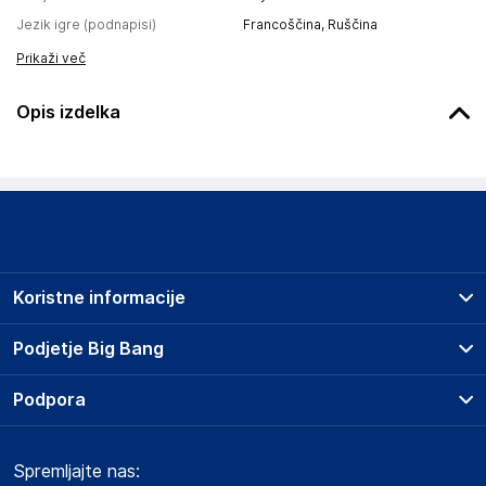
Jezik igre (podnapisi)
Francoščina, Ruščina
Prikaži več
Opis izdelka
Koristne informacije
Prodajna mesta
Podjetje Big Bang
Splošni pogoji
O podjetju
Podpora
Storitve
Kontakti
Dostava, vnos in odvoz
Pogosta vprašanja
Družbena odgovornost
Načini plačila
Spremljajte nas:
Marketplace
Obvestila za javnost