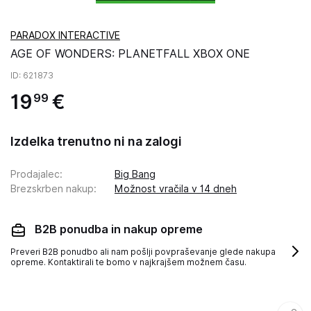
PARADOX INTERACTIVE
AGE OF WONDERS: PLANETFALL XBOX ONE
ID
: 621873
19
€
99
Izdelka trenutno ni na zalogi
Prodajalec
:
Big Bang
Brezskrben nakup
:
Možnost vračila v 14 dneh
B2B ponudba in nakup opreme
Preveri B2B ponudbo ali nam pošlji povpraševanje glede nakupa
opreme. Kontaktirali te bomo v najkrajšem možnem času.