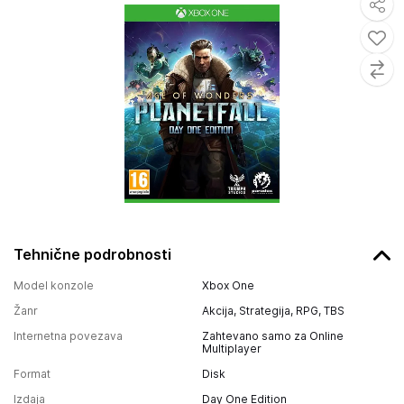
Tehnične podrobnosti
Model konzole
Xbox One
Žanr
Akcija, Strategija, RPG, TBS
Internetna povezava
Zahtevano samo za Online
Multiplayer
Format
Disk
Izdaja
Day One Edition