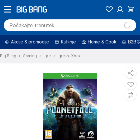
Akcije & promocije
Kuhinje
Home & Cook
B2B
Big Bang
Gaming
Igre
Igre za Xbox