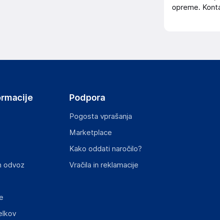
opreme. Konta
ormacije
Podpora
Pogosta vprašanja
Marketplace
Kako oddati naročilo?
n odvoz
Vračila in reklamacije
e
elkov