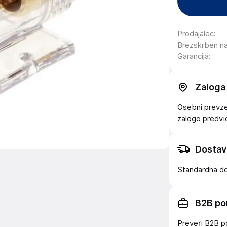
Prodajalec
:
Brezskrben n
Garancija
:
Zaloga
Osebni prevzem
zalogo
predv
Dostav
Standardna d
B2B po
Preveri B2B p