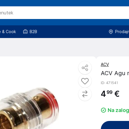
 & Cook
B2B
Prodaj
ACV
ACV Agu n
ID
: 471541
4
€
99
Na zalog