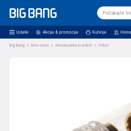
Izdelki
Akcije & promocije
Kuhinje
Home
Big Bang
Avto-moto
Avtoakustika in pribor
Pribor