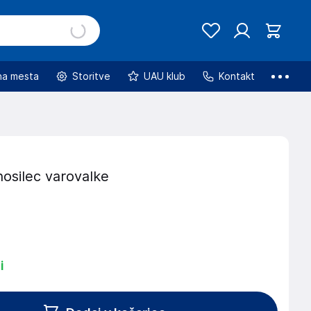
na mesta
Storitve
UAU klub
Kontakt
osilec varovalke
i