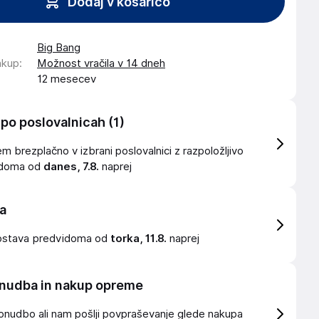
Dodaj v košarico
Big Bang
akup
:
Možnost vračila v 14 dneh
12 mesecev
 po poslovalnicah
(1)
 brezplačno v izbrani poslovalnici z razpoložljivo
idoma od
danes, 7.8.
naprej
a
ostava
predvidoma od
torka, 11.8.
naprej
nudba in nakup opreme
onudbo ali nam pošlji povpraševanje glede nakupa