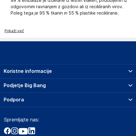
99 % embalaže je izdelane iz lesnih vlaken, pridobljenih iz
odgovornim ravnanjem z gozdovi ali iz recikliranih virov.
Poleg tega je 95 % tkanin in 55 % plastike reciklirane.
Prikaži več
Koristne informacije
Prodajna mesta
Podjetje Big Bang
Splošni pogoji
O podjetju
Podpora
Storitve
Kontakti
Dostava, vnos in odvoz
Pogosta vprašanja
Družbena odgovornost
Načini plačila
Spremljajte nas:
Marketplace
Obvestila za javnost
Nakup na obroke
Kako oddati naročilo?
Akt o digitalnih storitvah
Zavarovanje izdelkov