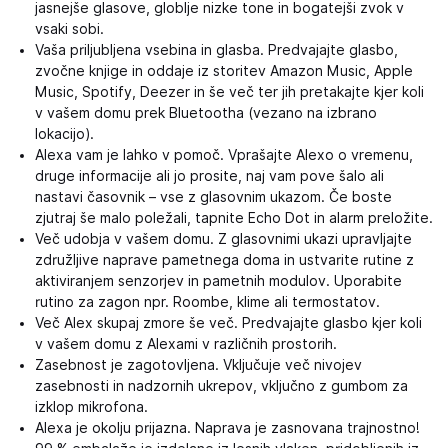
jasnejše glasove, globlje nizke tone in bogatejši zvok v
vsaki sobi.
Vaša priljubljena vsebina in glasba. Predvajajte glasbo,
zvočne knjige in oddaje iz storitev Amazon Music, Apple
Music, Spotify, Deezer in še več ter jih pretakajte kjer koli
v vašem domu prek Bluetootha (vezano na izbrano
lokacijo).
Alexa vam je lahko v pomoč. Vprašajte Alexo o vremenu,
druge informacije ali jo prosite, naj vam pove šalo ali
nastavi časovnik – vse z glasovnim ukazom. Če boste
zjutraj še malo poležali, tapnite Echo Dot in alarm preložite.
Več udobja v vašem domu. Z glasovnimi ukazi upravljajte
združljive naprave pametnega doma in ustvarite rutine z
aktiviranjem senzorjev in pametnih modulov. Uporabite
rutino za zagon npr. Roombe, klime ali termostatov.
Več Alex skupaj zmore še več. Predvajajte glasbo kjer koli
v vašem domu z Alexami v različnih prostorih.
Zasebnost je zagotovljena. Vključuje več nivojev
zasebnosti in nadzornih ukrepov, vključno z gumbom za
izklop mikrofona.
Alexa je okolju prijazna. Naprava je zasnovana trajnostno!