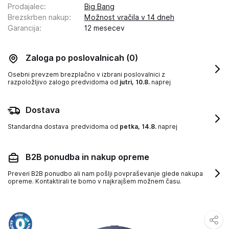
Prodajalec
:
Big Bang
Brezskrben nakup
:
Možnost vračila v 14 dneh
Garancija
:
12 mesecev
Zaloga po poslovalnicah
(0)
Osebni prevzem brezplačno v izbrani poslovalnici z
razpoložljivo zalogo
predvidoma od
jutri, 10.8.
naprej
Dostava
Standardna dostava
predvidoma od
petka, 14.8.
naprej
B2B ponudba in nakup opreme
Preveri B2B ponudbo ali nam pošlji povpraševanje glede nakupa
opreme. Kontaktirali te bomo v najkrajšem možnem času.