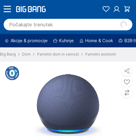
Akcije & promocije
Kuhinje
Home & Cook
B2B
Big Bang
Dom
Pametni dom in varnost
Pametni asistenti