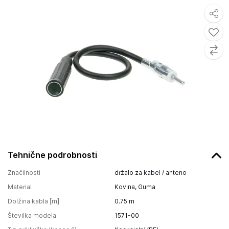
Tehnične podrobnosti
Značilnosti
držalo za kabel / anteno
Material
Kovina, Guma
Dolžina kabla [m]
0.75
m
Številka modela
1571-00