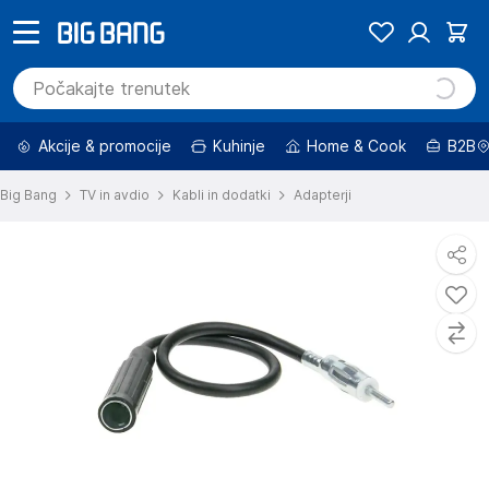
Akcije & promocije
Kuhinje
Home & Cook
B2B
Big Bang
TV in avdio
Kabli in dodatki
Adapterji