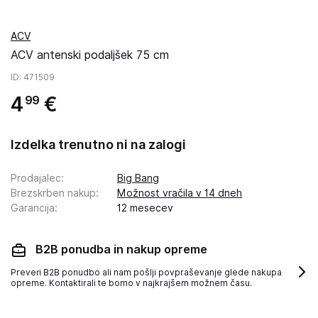
ACV
ACV antenski podaljšek 75 cm
ID
: 471509
4
€
99
Izdelka trenutno ni na zalogi
Prodajalec
:
Big Bang
Brezskrben nakup
:
Možnost vračila v 14 dneh
Garancija
:
12 mesecev
B2B ponudba in nakup opreme
Preveri B2B ponudbo ali nam pošlji povpraševanje glede nakupa
opreme. Kontaktirali te bomo v najkrajšem možnem času.