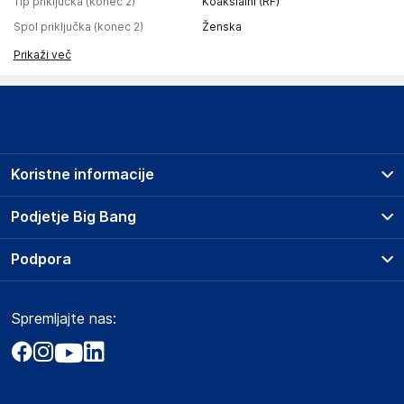
Tip priključka (konec 2)
Koaksialni (RF)
Spol priključka (konec 2)
Ženska
Prikaži več
Koristne informacije
Prodajna mesta
Podjetje Big Bang
Splošni pogoji
O podjetju
Podpora
Storitve
Kontakti
Dostava, vnos in odvoz
Pogosta vprašanja
Družbena odgovornost
Načini plačila
Spremljajte nas:
Marketplace
Obvestila za javnost
Nakup na obroke
Kako oddati naročilo?
Akt o digitalnih storitvah
Zavarovanje izdelkov
Vračila in reklamacije
Prodaja podjetjem
Politika zasebnosti
Big Partner - distribucija