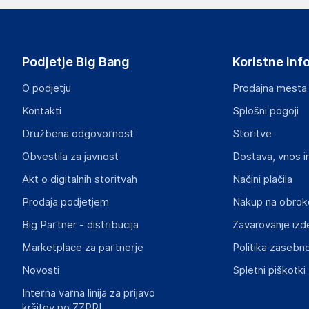
Apple Inc
One Apple Park Way, Cupertino CA 95014
USA
Podjetje Big Bang
Koristne inf
www.apple.com
O podjetju
Prodajna mesta
Odgovorna oseba v EU
Kontakti
Splošni pogoji
Gospodarski subjekt s sedežem v EU, ki zagotavlja skladno
Družbena odgovornost
Storitve
Apple Distribution International Limited
Obvestila za javnost
Dostava, vnos i
Hollyhill Industrial Estate, Hollyhill, Cork, Ireland
Ireland
Akt o digitalnih storitvah
Načini plačila
https://support.apple.com/sl-si
Prodaja podjetjem
Nakup na obrok
Big Partner - distribucija
Zavarovanje izd
Marketplace za partnerje
Politika zasebno
Novosti
Spletni piškotki
Interna varna linija za prijavo
kršitev po ZZPRI