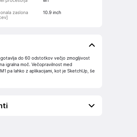
el procesorja
M1
onala zaslona
10.9
inch
cev]
zagotavlja do 60 odstotkov večjo zmogljivost
bilna igralna moč. Večopravilnost med
Z M1 pa lahko z aplikacijami, kot je SketchUp, še
nti
ov, državo in elektronski naslov) povezane s