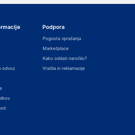
ormacije
Podpora
Pogosta vprašanja
Marketplace
st izdelka z zahtevanimi predpisi.
Kako oddati naročilo?
n odvoz
Vračila in reklamacije
e
elkov
sti