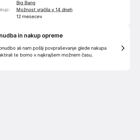
Big Bang
akup
:
Možnost vračila v 14 dneh
12 mesecev
nudba in nakup opreme
onudbo ali nam pošlji povpraševanje glede nakupa
ktirali te bomo v najkrajšem možnem času.