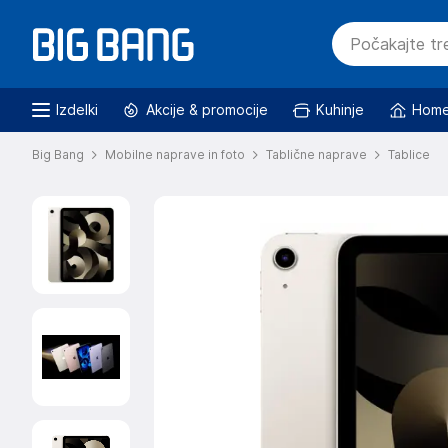
Izdelki
Akcije & promocije
Kuhinje
Home
Big Bang
Mobilne naprave in foto
Tablične naprave
Tablice