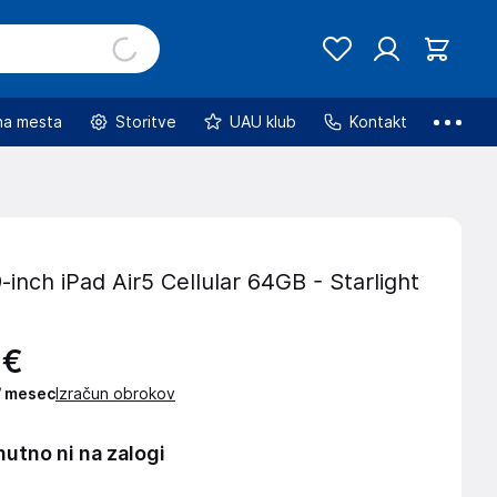
na mesta
Storitve
UAU klub
Kontakt
-inch iPad Air5 Cellular 64GB - Starlight
€
 / mesec
Izračun obrokov
nutno ni na zalogi