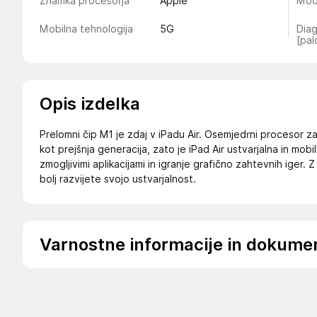
Znamka procesorja
Apple
Mod
Mobilna tehnologija
5G
Diag
[pal
Opis izdelka
Prelomni čip M1 je zdaj v iPadu Air. Osemjedrni procesor 
kot prejšnja generacija, zato je iPad Air ustvarjalna in mo
zmogljivimi aplikacijami in igranje grafično zahtevnih iger. 
bolj razvijete svojo ustvarjalnost.
Varnostne informacije in dokume
Podatki o proizvajalcu
Podatki o proizvajalcu vključujejo informacije (naziv, nasl
proizvajalcem izdelka.