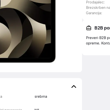
Prodajalec
:
Brezskrben n
Garancija
:
B2B po
Preveri B2B p
opreme. Konta
va
srebrna