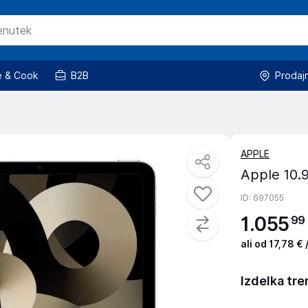
 & Cook
B2B
Prodaj
APPLE
Apple 10.9
ID
: 697055
1
.
055
99
ali od 17,78 €
Izdelka tre