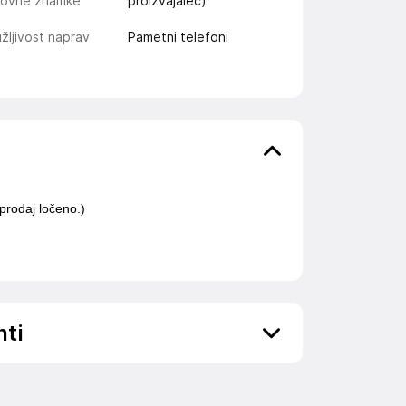
govne znamke
proizvajalec)
žljivost naprav
Pametni telefoni
prodaj ločeno.)
nti
ov, državo in elektronski naslov) povezane s