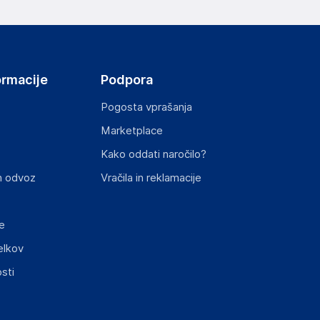
ormacije
Podpora
Pogosta vprašanja
Marketplace
st izdelka z zahtevanimi predpisi.
Kako oddati naročilo?
n odvoz
Vračila in reklamacije
e
elkov
sti