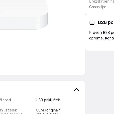
Brezskrben n
Garancija
:
B2B po
Preveri B2B p
opreme. Konta
ilnosti
USB priključek
ni izdelek
OEM (originalni