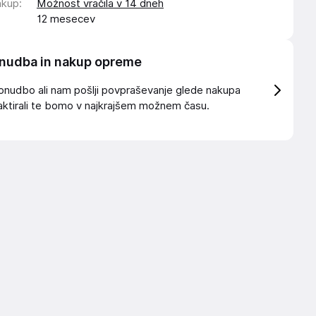
akup
:
Možnost vračila v 14 dneh
12 mesecev
nudba in nakup opreme
onudbo ali nam pošlji povpraševanje glede nakupa
ktirali te bomo v najkrajšem možnem času.