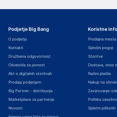
proizvajalcem izdelka.
Apple Inc
One Apple Park Way, Cupertino CA 95014
USA
Podjetje Big Bang
Koristne inf
www.apple.com
O podjetju
Prodajna mesta
Odgovorna oseba v EU
Kontakti
Splošni pogoji
Gospodarski subjekt s sedežem v EU, ki zagotavlja skladno
Družbena odgovornost
Storitve
Apple Distribution International Limited
Obvestila za javnost
Dostava, vnos i
Hollyhill Industrial Estate, Hollyhill, Cork, Ireland
Ireland
Akt o digitalnih storitvah
Načini plačila
https://support.apple.com/sl-si
Prodaja podjetjem
Nakup na obrok
Big Partner - distribucija
Zavarovanje izd
Marketplace za partnerje
Politika zasebno
Novosti
Spletni piškotki
Interna varna linija za prijavo