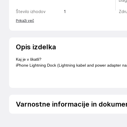
bla
Število izhodov
1
Zdru
Prikaži več
Opis izdelka
Kaj je v škatli?
iPhone Lightning Dock (Lightning kabel and power adapter na
Varnostne informacije in dokume
Podatki o proizvajalcu
Podatki o proizvajalcu vključujejo informacije (naziv, nasl