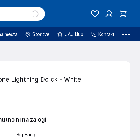
na mesta
Storitve
UAU klub
Kontakt
one Lightning Do ck - White
nutno ni na zalogi
Big Bang