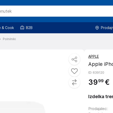
 & Cook
B2B
Prodaj
Polnilniki
APPLE
Apple iPh
ID
: 639120
39
€
99
Izdelka tre
Prodajalec
: