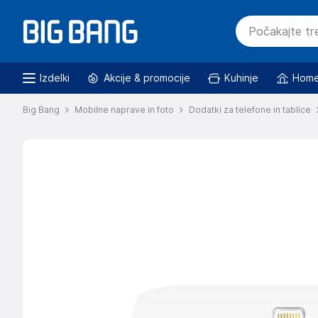
Izdelki
Akcije & promocije
Kuhinje
Home
Big Bang
Mobilne naprave in foto
Dodatki za telefone in tablice