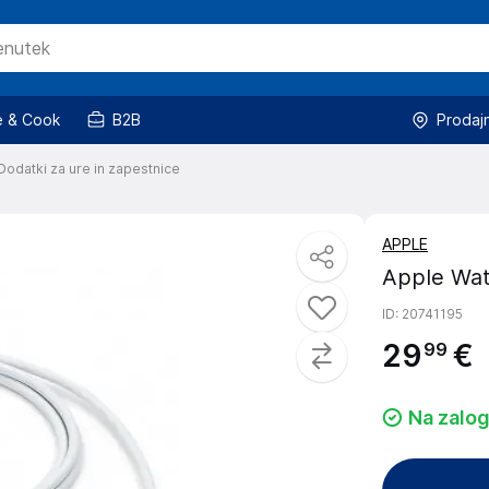
 & Cook
B2B
Prodaj
Dodatki za ure in zapestnice
APPLE
Apple Wat
ID
: 20741195
29
€
99
Na zalog