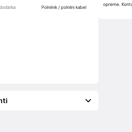
opreme. Konta
 dodatka
Polnilnik / polnilni kabel
nti
ov, državo in elektronski naslov) povezane s