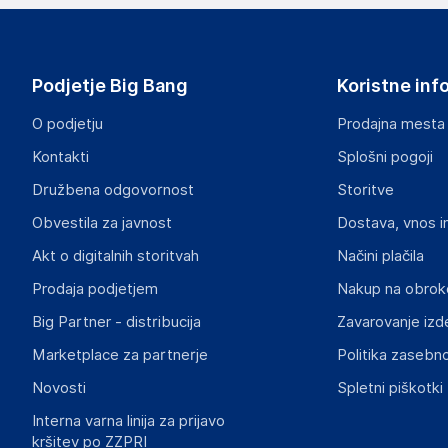
Apple Inc
One Apple Park Way, Cupertino CA 95014
USA
Podjetje Big Bang
Koristne inf
www.apple.com
O podjetju
Prodajna mesta
Odgovorna oseba v EU
Kontakti
Splošni pogoji
Gospodarski subjekt s sedežem v EU, ki zagotavlja skladno
Družbena odgovornost
Storitve
Apple Distribution International Limited
Obvestila za javnost
Dostava, vnos i
Hollyhill Industrial Estate, Hollyhill, Cork, Ireland
Ireland
Akt o digitalnih storitvah
Načini plačila
https://support.apple.com/sl-si
Prodaja podjetjem
Nakup na obrok
Big Partner - distribucija
Zavarovanje izd
Marketplace za partnerje
Politika zasebno
Novosti
Spletni piškotki
Interna varna linija za prijavo
kršitev po ZZPRI