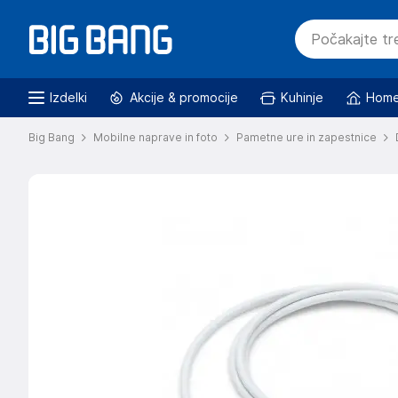
Izdelki
Akcije & promocije
Kuhinje
Home
Big Bang
Mobilne naprave in foto
Pametne ure in zapestnice