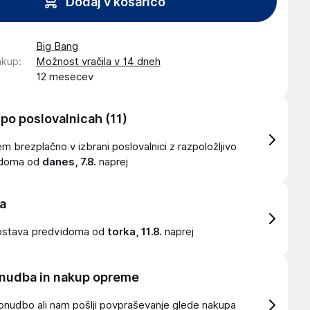
Dodaj v košarico
Big Bang
akup
:
Možnost vračila v 14 dneh
12 mesecev
 po poslovalnicah
(11)
 brezplačno v izbrani poslovalnici z razpoložljivo
idoma od
danes, 7.8.
naprej
a
ostava
predvidoma od
torka, 11.8.
naprej
nudba in nakup opreme
onudbo ali nam pošlji povpraševanje glede nakupa