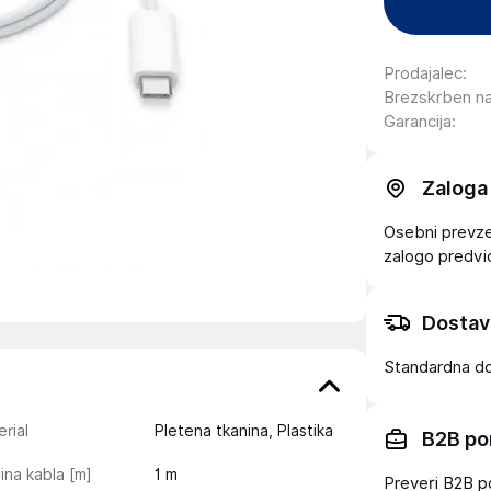
Prodajalec
:
Brezskrben n
Garancija
:
Zaloga
Osebni prevzem
zalogo
predv
Dostav
Standardna d
rial
Pletena tkanina, Plastika
B2B po
ina kabla [m]
1
m
Preveri B2B p