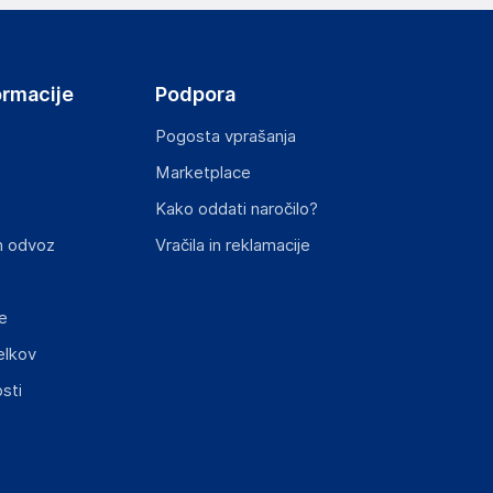
ormacije
Podpora
Pogosta vprašanja
Marketplace
st izdelka z zahtevanimi predpisi.
Kako oddati naročilo?
n odvoz
Vračila in reklamacije
e
elkov
sti