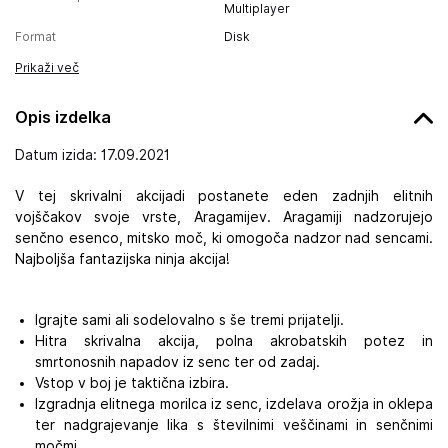
Multiplayer
Format
Disk
Prikaži več
Opis izdelka
Datum izida: 17.09.2021
V tej skrivalni akcijadi postanete eden zadnjih elitnih
vojščakov svoje vrste, Aragamijev. Aragamiji nadzorujejo
senčno esenco, mitsko moč, ki omogoča nadzor nad sencami.
Najboljša fantazijska ninja akcija!
Igrajte sami ali sodelovalno s še tremi prijatelji.
Hitra skrivalna akcija, polna akrobatskih potez in
smrtonosnih napadov iz senc ter od zadaj.
Vstop v boj je taktična izbira.
Izgradnja elitnega morilca iz senc, izdelava orožja in oklepa
ter nadgrajevanje lika s številnimi veščinami in senčnimi
močmi.