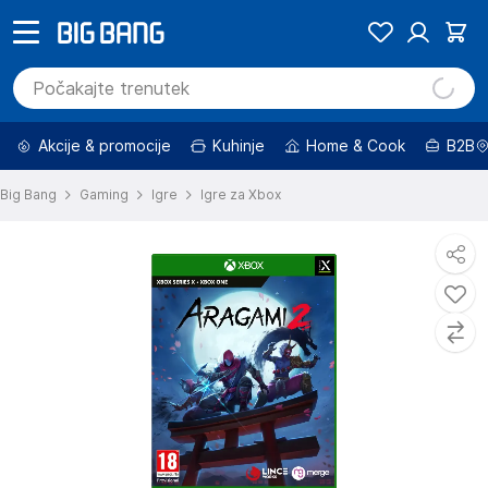
Akcije & promocije
Kuhinje
Home & Cook
B2B
Big Bang
Gaming
Igre
Igre za Xbox