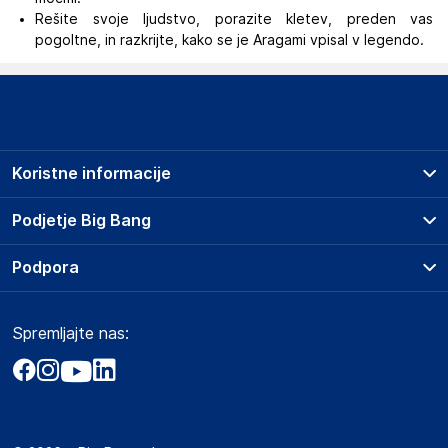
Rešite svoje ljudstvo, porazite kletev, preden vas
pogoltne, in razkrijte, kako se je Aragami vpisal v legendo.
Koristne informacije
Prodajna mesta
Podjetje Big Bang
Splošni pogoji
O podjetju
Podpora
Storitve
Kontakti
Dostava, vnos in odvoz
Pogosta vprašanja
Družbena odgovornost
Načini plačila
Spremljajte nas:
Marketplace
Obvestila za javnost
Nakup na obroke
Kako oddati naročilo?
Akt o digitalnih storitvah
Zavarovanje izdelkov
Vračila in reklamacije
Prodaja podjetjem
Politika zasebnosti
Big Partner - distribucija
Spletni piškotki