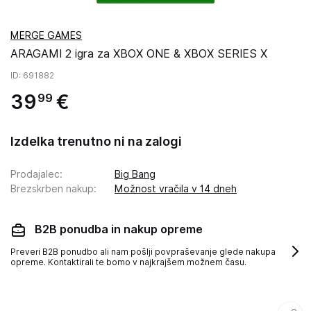
MERGE GAMES
ARAGAMI 2 igra za XBOX ONE & XBOX SERIES X
ID
: 691882
39
€
99
Izdelka trenutno ni na zalogi
Prodajalec
:
Big Bang
Brezskrben nakup
:
Možnost vračila v 14 dneh
B2B ponudba in nakup opreme
Preveri B2B ponudbo ali nam pošlji povpraševanje glede nakupa
opreme. Kontaktirali te bomo v najkrajšem možnem času.