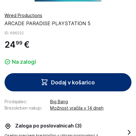
Wired Productions
ARCADE PARADISE PLAYSTATION 5
ID
: 696222
24
€
99
Na zalogi
Dodaj v košarico
Prodajalec
:
Big Bang
Brezskrben nakup
:
Možnost vračila v 14 dneh
Zaloga po poslovalnicah
(3)
Osebni prevzem brezplačno v izbrani poslovalnici z