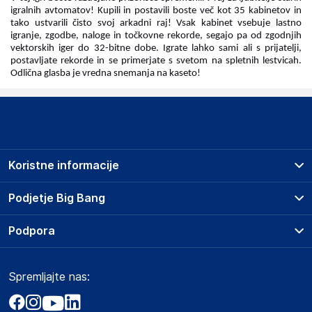
igralnih avtomatov! Kupili in postavili boste več kot 35 kabinetov in 
tako ustvarili čisto svoj arkadni raj! Vsak kabinet vsebuje lastno 
igranje, zgodbe, naloge in točkovne rekorde, segajo pa od zgodnjih 
vektorskih iger do 32-bitne dobe. Igrate lahko sami ali s prijatelji, 
postavljate rekorde in se primerjate s svetom na spletnih lestvicah. 
Odlična glasba je vredna snemanja na kaseto! 
Koristne informacije
Prodajna mesta
Podjetje Big Bang
Splošni pogoji
O podjetju
Podpora
Storitve
Kontakti
Dostava, vnos in odvoz
Pogosta vprašanja
Družbena odgovornost
Načini plačila
Spremljajte nas:
Marketplace
Obvestila za javnost
Nakup na obroke
Kako oddati naročilo?
Akt o digitalnih storitvah
Zavarovanje izdelkov