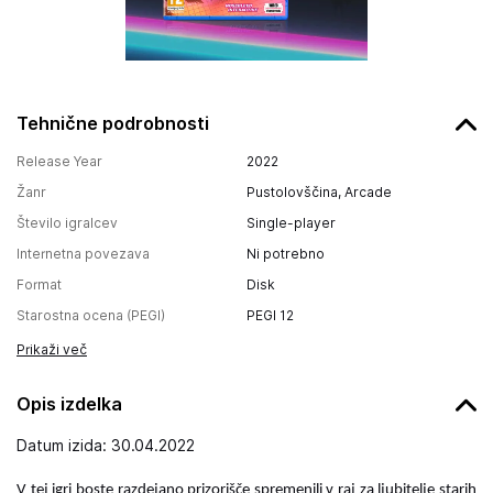
Tehnične podrobnosti
Release Year
2022
Žanr
Pustolovščina, Arcade
Število igralcev
Single-player
Internetna povezava
Ni potrebno
Format
Disk
Starostna ocena (PEGI)
PEGI 12
Prikaži več
Opis izdelka
Datum izida: 30.04.2022
V tej igri boste razdejano prizorišče spremenili v raj za ljubitelje starih 