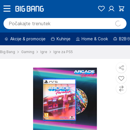
Akcije & promocije
Kuhinje
Home & Cook
B2B
Big Bang
Gaming
Igre
Igre za PS5