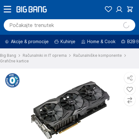
Akcije & promocije
Kuhinje
Home & Cook
B2B
Big Bang
Računalniki in IT oprema
Računalniške komponente
Grafične kartice