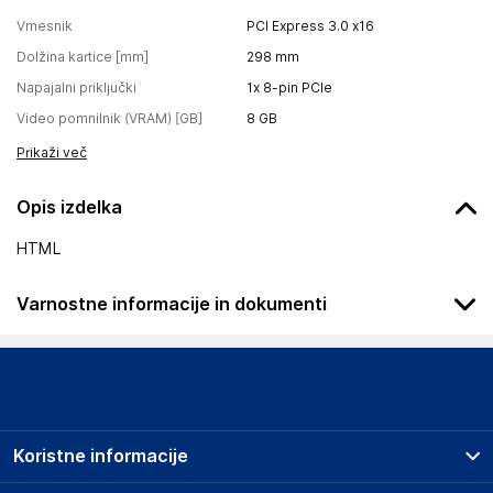
Vmesnik
PCI Express 3.0 x16
Dolžina kartice [mm]
298
mm
Napajalni priključki
1x 8-pin PCIe
Video pomnilnik (VRAM) [GB]
8
GB
Prikaži več
Opis izdelka
HTML
Varnostne informacije in dokumenti
Podatki o proizvajalcu
Podatki o proizvajalcu vključujejo informacije (naziv, naslov,
državo in elektronski naslov) povezane s proizvajalcem
izdelka.
Koristne informacije
ASUSTeK Computer Inc.
No. 15, Li-Te Rd. Taipei City, Taipei, 112019