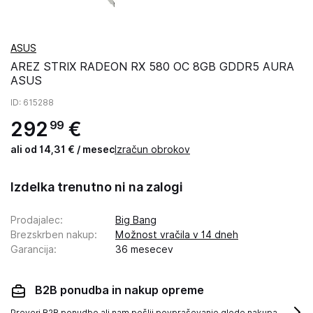
ASUS
AREZ STRIX RADEON RX 580 OC 8GB GDDR5 AURA
ASUS
ID
: 615288
292
€
99
ali od 14,31 € / mesec
Izračun obrokov
Izdelka trenutno ni na zalogi
Prodajalec
:
Big Bang
Brezskrben nakup
:
Možnost vračila v 14 dneh
Garancija
:
36 mesecev
B2B ponudba in nakup opreme
Preveri B2B ponudbo ali nam pošlji povpraševanje glede nakupa