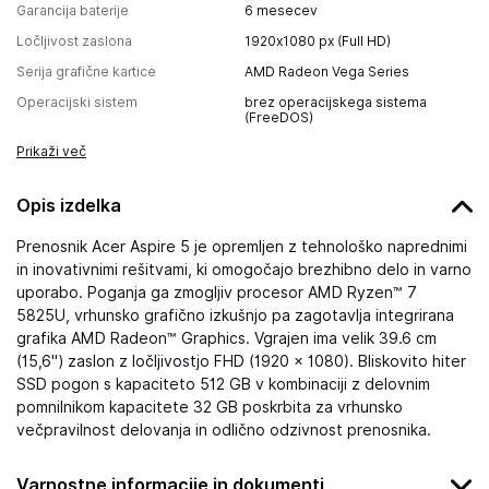
Garancija baterije
6 mesecev
Ločljivost zaslona
1920x1080 px (Full HD)
Serija grafične kartice
AMD Radeon Vega Series
Operacijski sistem
brez operacijskega sistema
(FreeDOS)
Prikaži več
Opis izdelka
Prenosnik Acer Aspire 5 je opremljen z tehnološko naprednimi
in inovativnimi rešitvami, ki omogočajo brezhibno delo in varno
uporabo. Poganja ga zmogljiv procesor AMD Ryzen™ 7
5825U, vrhunsko grafično izkušnjo pa zagotavlja integrirana
grafika AMD Radeon™ Graphics. Vgrajen ima velik 39.6 cm
(15,6") zaslon z ločljivostjo FHD (1920 × 1080). Bliskovito hiter
SSD pogon s kapaciteto 512 GB v kombinaciji z delovnim
pomnilnikom kapacitete 32 GB poskrbita za vrhunsko
večpravilnost delovanja in odlično odzivnost prenosnika.
Varnostne informacije in dokumenti