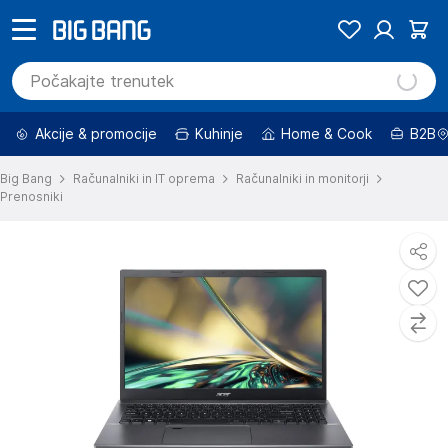
Akcije & promocije
Kuhinje
Home & Cook
B2B
Big Bang
Računalniki in IT oprema
Računalniki in monitorji
Prenosniki