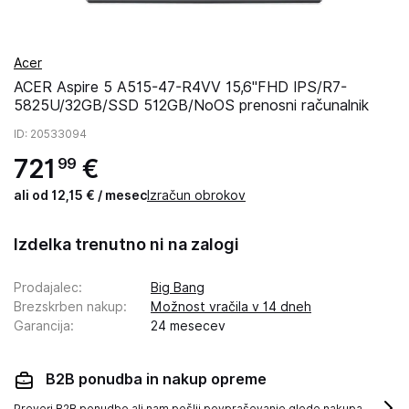
Acer
ACER Aspire 5 A515-47-R4VV 15,6''FHD IPS/R7-
5825U/32GB/SSD 512GB/NoOS prenosni računalnik
ID
: 20533094
721
€
99
ali od 12,15 € / mesec
Izračun obrokov
Izdelka trenutno ni na zalogi
Prodajalec
:
Big Bang
Brezskrben nakup
:
Možnost vračila v 14 dneh
Garancija
:
24 mesecev
B2B ponudba in nakup opreme
Preveri B2B ponudbo ali nam pošlji povpraševanje glede nakupa