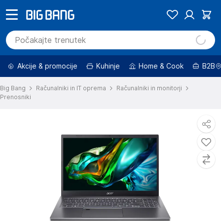
Akcije & promocije
Kuhinje
Home & Cook
B2B
Big Bang
Računalniki in IT oprema
Računalniki in monitorji
Prenosniki