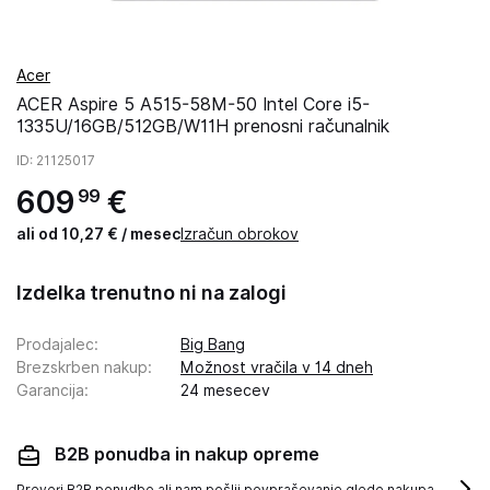
Acer
ACER Aspire 5 A515-58M-50 Intel Core i5-
1335U/16GB/512GB/W11H prenosni računalnik
ID
: 21125017
609
€
99
ali od 10,27 € / mesec
Izračun obrokov
Izdelka trenutno ni na zalogi
Prodajalec
:
Big Bang
Brezskrben nakup
:
Možnost vračila v 14 dneh
Garancija
:
24 mesecev
B2B ponudba in nakup opreme
Preveri B2B ponudbo ali nam pošlji povpraševanje glede nakupa