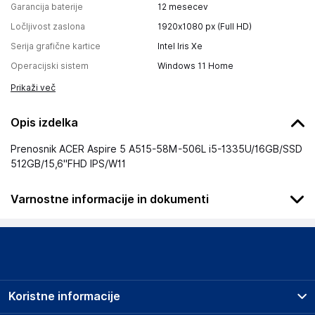
Garancija baterije
12 mesecev
Ločljivost zaslona
1920x1080 px (Full HD)
Serija grafične kartice
Intel Iris Xe
Operacijski sistem
Windows 11 Home
Prikaži več
Opis izdelka
Prenosnik ACER Aspire 5 A515-58M-506L i5-1335U/16GB/SSD
512GB/15,6''FHD IPS/W11
Varnostne informacije in dokumenti
Podatki o proizvajalcu
Podatki o proizvajalcu vključujejo informacije (naziv, naslov,
državo in elektronski naslov) povezane s proizvajalcem
izdelka.
Koristne informacije
Acer Inc.