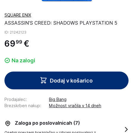
SQUARE ENIX
ASSASSIN'S CREED: SHADOWS PLAYSTATION 5
ID
: 21242123
69
€
99
Na zalogi
Dodaj v košarico
Prodajalec
:
Big Bang
Brezskrben nakup
:
Možnost vračila v 14 dneh
Zaloga po poslovalnicah
(7)
Osebni prevzem brezplačno v izbrani poslovalnici z