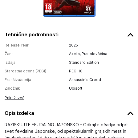
Tehnične podrobnosti
Release Year
2025
Žanr
Akcija, Pustolovščina
Izdaja
Standard Edition
Starostna ocena (PEGI)
PEGI 18
Franšiza/serija
Assassin's Creed
Založnik
Ubisoft
Prikaži več
Opis izdelka
RAZISKUJTE FEUDALNO JAPONSKO - Odkrijte očarljiv odprt
svet fevdalne Japonske, od spektakularnih grajskih mest in
živahnih pristanišč do mirnih svetišč in pastoralnih pokrajin.