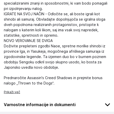
specializiranimi znanji in sposobnostmi, ki vam bodo pomagali
pri izpolnjevanju nalog.
IGRATE NA SVOJ NAČIN - Odločite se, ali boste igrali kot
shinobi ali samuraj. Obvladajte dopolnjujoča se igralna sloga
dveh popolnoma realiziranih protagonistov, pristopite k
nalogam s katerim koli likom, saj ima vsak svoj napredek,
statistike, spretnosti in opremo.
NOVO VEROVANJE SE DVIGA
Doživite prepleteni zgodbi Naoe, spretne morilke shinobi iz
province Iga, in Yasukeja, mogočnega afriškega samuraja iz
zgodovinske legende. Ta izjemen duo bo v burnem poznem
obdobju Sengoku odkril svojo skupno usodo, ko bosta za
Japonsko uvedla novo obdobje.
Prednaročite Assassin's Creed Shadows in prejmite bonus
nalogo „Thrown to the Dogs“.
Prikaži več
Varnostne informacije in dokumenti