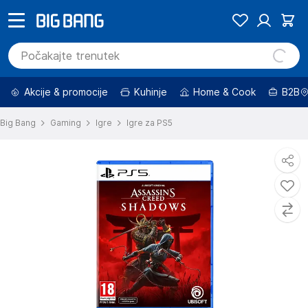
Akcije & promocije
Kuhinje
Home & Cook
B2B
Big Bang
Gaming
Igre
Igre za PS5