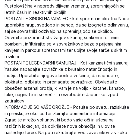
Pustolovščina v nepredvidljivem vremenu, spreminjajočih se
letnih časih in reaktivnih okoljih
POSTANITE SINOBI NAPADALEC - kot spretna in okretna Naoe
uporabite hrup, svetlobo in sence, da se izognete odkrivanju,
saj se sovražniki odzivajo na spreminjajočo se okolico.
Odvrnite pozornost stražarjev s kunaji, šurikeni in dimnimi
bombami, infiltrirajte se v sovražnikove baze s prijemalnim
kavljem in parkour spretnostmi ter ubijte svoje tarče s skritim
rezilom
POSTANITE LEGENDARNI SAMURAJ - Kot karizmatični samuraj
Yasuke napadajte sovražnike z brutalno natančnostjo in
močjo. Uporabite njegove borilne veščine, da napadete,
blokirate, odbijate in premagate sovražnike. Obvladajte
obsežen arzenal orožja, ki vam je na voljo - katane, kanabo,
loke, naginate in še več - in osvobodite Japonsko izpod
zatiralcev.
INFORMACIJE SO VAŠE OROŽJE - Potujte po svetu, raziskujte
in preiskujte okolico ter zbirajte pomembne informacije.
Zgradite mrežo vohunov, ki bodo vaše oči in ušesa na
različnih lokacijah, da odkrijete nova območja in ulovite
naslednjo tarčo. Na poti rekrutirajte več zaveznikov z visoko