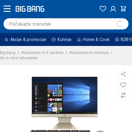
Akcije & promocije
Kuhinje
Home & Cook
B2B
Big Bang
Računalniki in IT oprema
Računalniki in monitorji
All-in-One računalniki