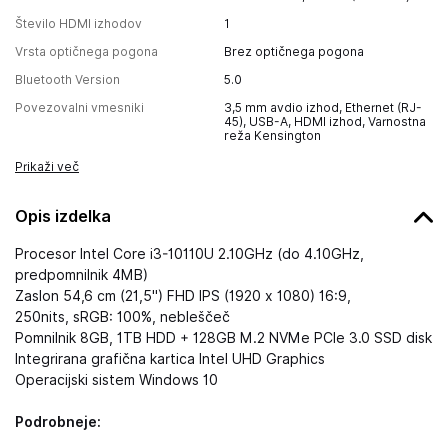
Število HDMI izhodov
1
Vrsta optičnega pogona
Brez optičnega pogona
Bluetooth Version
5.0
Povezovalni vmesniki
3,5 mm avdio izhod, Ethernet (RJ-
45), USB-A, HDMI izhod, Varnostna
reža Kensington
Prikaži več
Opis izdelka
Procesor Intel Core i3-10110U 2.10GHz (do 4.10GHz,
predpomnilnik 4MB)
Zaslon 54,6 cm (21,5") FHD IPS (1920 x 1080) 16:9,
250nits, sRGB: 100%, nebleščeč
Pomnilnik 8GB, 1TB HDD + 128GB M.2 NVMe PCIe 3.0 SSD disk
Integrirana grafična kartica Intel UHD Graphics
Operacijski sistem Windows 10
Podrobneje: