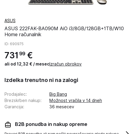
ASUS
ASUS 222FAK-BA090M AiO i3/8GB/128GB+1TB/W10
Home računalnik
ID
: 690975
731
€
99
ali od 12,32 € / mesec
Izračun obrokov
Izdelka trenutno ni na zalogi
Prodajalec
:
Big Bang
Brezskrben nakup
:
Možnost vračila v 14 dneh
Garancija
:
36 mesecev
B2B ponudba in nakup opreme
Preveri B2B ponudbo ali nam pošlji povpraševanje glede nakupa