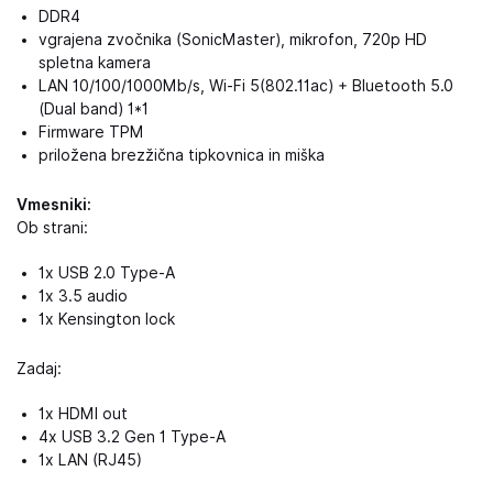
DDR4
vgrajena zvočnika (SonicMaster), mikrofon, 720p HD
spletna kamera
LAN 10/100/1000Mb/s, Wi-Fi 5(802.11ac) + Bluetooth 5.0
(Dual band) 1*1
Firmware TPM
priložena brezžična tipkovnica in miška
Vmesniki:
Ob strani:
1x USB 2.0 Type-A
1x 3.5 audio
1x Kensington lock
Zadaj:
1x HDMI out
4x USB 3.2 Gen 1 Type-A
1x LAN (RJ45)