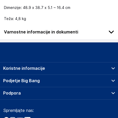
Dimenzije: 48.9 x 38.7 x 5.1 ~ 16.4 cm
Teža: 4,8 kg
Varnostne informacije in dokumenti
Podatki o proizvajalcu
Podatki o proizvajalcu vključujejo informacije (naziv, naslov,
državo in elektronski naslov) povezane s proizvajalcem
izdelka.
Koristne informacije
ASUSTeK Computer Inc.
No. 15, Li-Te Rd. Taipei City, Taipei, 112019
Prodajna mesta
Podjetje Big Bang
Taiwan
Splošni pogoji
email@asus.com
O podjetju
Podpora
Storitve
Kontakti
Dostava, vnos in odvoz
Odgovorna oseba v EU
Pogosta vprašanja
Družbena odgovornost
Načini plačila
Gospodarski subjekt s sedežem v EU, ki zagotavlja skladnost
Spremljajte nas:
Marketplace
Obvestila za javnost
izdelka z zahtevanimi predpisi.
Nakup na obroke
Kako oddati naročilo?