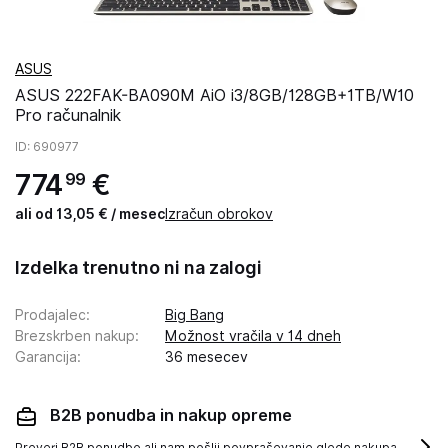
ASUS
ASUS 222FAK-BA090M AiO i3/8GB/128GB+1TB/W10
Pro računalnik
ID
: 690977
774
€
99
ali od 13,05 € / mesec
Izračun obrokov
Izdelka trenutno ni na zalogi
Prodajalec
:
Big Bang
Brezskrben nakup
:
Možnost vračila v 14 dneh
Garancija
:
36 mesecev
B2B ponudba in nakup opreme
Preveri B2B ponudbo ali nam pošlji povpraševanje glede nakupa