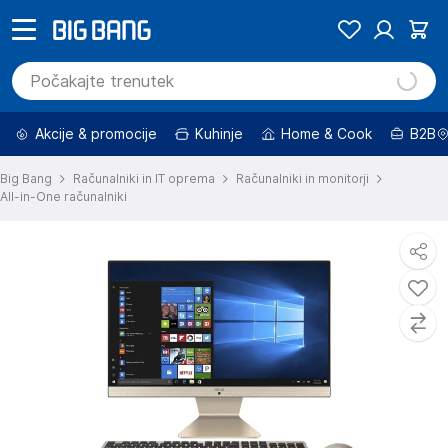
Akcije & promocije
Kuhinje
Home & Cook
B2B
Big Bang
Računalniki in IT oprema
Računalniki in monitorji
All-in-One računalniki