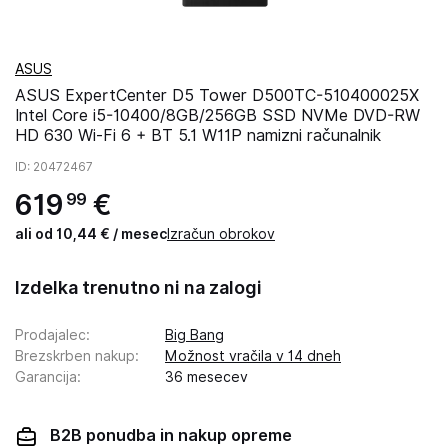
ASUS
ASUS ExpertCenter D5 Tower D500TC-510400025X
Intel Core i5-10400/8GB/256GB SSD NVMe DVD-RW
HD 630 Wi-Fi 6 + BT 5.1 W11P namizni računalnik
ID
: 20472467
619
€
99
ali od 10,44 € / mesec
Izračun obrokov
Izdelka trenutno ni na zalogi
Prodajalec
:
Big Bang
Brezskrben nakup
:
Možnost vračila v 14 dneh
Garancija
:
36 mesecev
B2B ponudba in nakup opreme