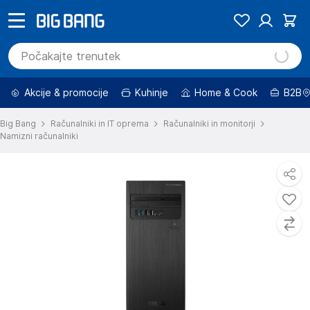
Akcije & promocije
Kuhinje
Home & Cook
B2B
Big Bang
Računalniki in IT oprema
Računalniki in monitorji
Namizni računalniki