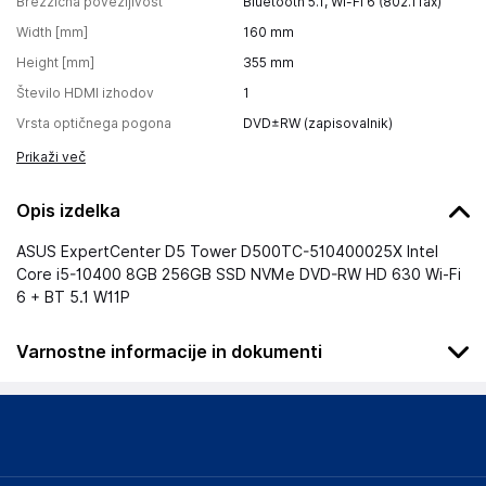
Brezžična povezljivost
Bluetooth 5.1, Wi-Fi 6 (802.11ax)
Width [mm]
160
mm
Height [mm]
355
mm
Število HDMI izhodov
1
Vrsta optičnega pogona
DVD±RW (zapisovalnik)
Prikaži več
Opis izdelka
ASUS ExpertCenter D5 Tower D500TC-510400025X Intel
Core i5-10400 8GB 256GB SSD NVMe DVD-RW HD 630 Wi-Fi
6 + BT 5.1 W11P
Varnostne informacije in dokumenti
Podatki o proizvajalcu
Podatki o proizvajalcu vključujejo informacije (naziv, naslov,
državo in elektronski naslov) povezane s proizvajalcem
izdelka.