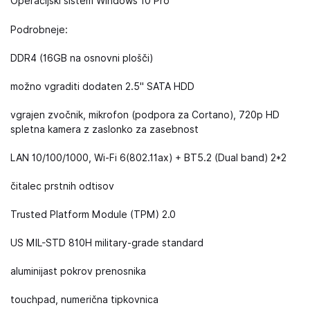
Operacijski sistem Windows 10 Pro
Podrobneje:
DDR4 (16GB na osnovni plošči)
možno vgraditi dodaten 2.5" SATA HDD
vgrajen zvočnik, mikrofon (podpora za Cortano), 720p HD
spletna kamera z zaslonko za zasebnost
LAN 10/100/1000, Wi-Fi 6(802.11ax) + BT5.2 (Dual band) 2*2
čitalec prstnih odtisov
Trusted Platform Module (TPM) 2.0
US MIL-STD 810H military-grade standard
aluminijast pokrov prenosnika
touchpad, numerična tipkovnica