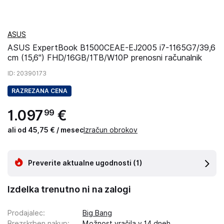
ASUS
ASUS ExpertBook B1500CEAE-EJ2005 i7-1165G7/39,6
cm (15,6") FHD/16GB/1TB/W10P prenosni računalnik
ID
: 20390173
RAZREZANA CENA
1
.
097
€
99
ali od 45,75 € / mesec
Izračun obrokov
Preverite aktualne ugodnosti
(1)
Izdelka trenutno ni na zalogi
Prodajalec
:
Big Bang
Brezskrben nakup
:
Možnost vračila v 14 dneh