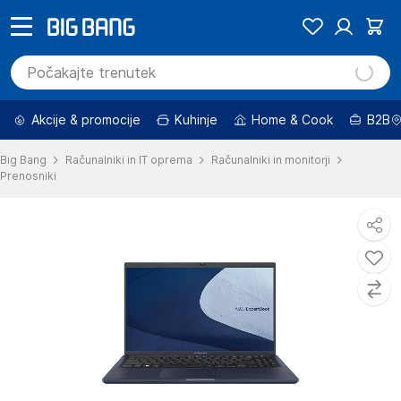
Akcije & promocije
Kuhinje
Home & Cook
B2B
Big Bang
Računalniki in IT oprema
Računalniki in monitorji
Prenosniki