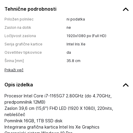
Tehnične podrobnosti
Priložen polnilec
ni podatka
Zaslon na dotik
ne
Ločljivost zaslona
1920x1080 px (Full HD)
Serija grafične kartice
Intel Iris Xe
Osvetlitev tipkovnice
da
Širina [mm]
35.8
cm
Prikaži več
Opis izdelka
Procesor Intel Core i7-1165G7 2.80GHz (do 4.70GHz,
predpomnilnik 12MB)
Zaslon 39,6 cm (15,6") FHD LED (1920 X 1080), 220nits,
nebleščeč
Pomnilnik 16GB, 1TB SSD disk
Integrirana grafična kartica Intel Iris Xe Graphics