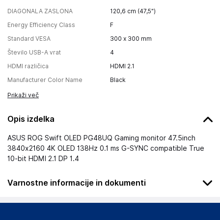
DIAGONALA ZASLONA
120,6 cm (47,5")
Energy Efficiency Class
F
Standard VESA
300 x 300 mm
Število USB-A vrat
4
HDMI različica
HDMI 2.1
Manufacturer Color Name
Black
Prikaži več
Opis izdelka
ASUS ROG Swift OLED PG48UQ Gaming monitor 47.5inch
3840x2160 4K OLED 138Hz 0.1 ms G-SYNC compatible True
10-bit HDMI 2.1 DP 1.4
Varnostne informacije in dokumenti
Podatki o proizvajalcu
Podatki o proizvajalcu vključujejo informacije (naziv, naslov,