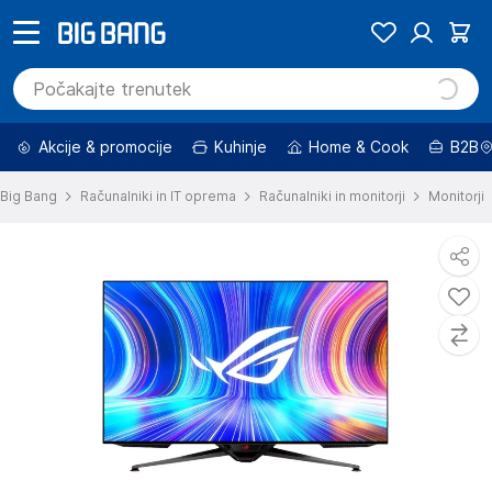
Akcije & promocije
Kuhinje
Home & Cook
B2B
Big Bang
Računalniki in IT oprema
Računalniki in monitorji
Monitorji