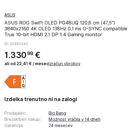
ASUS
ASUS ROG Swift OLED PG48UQ 120,6 cm (47,5")
3840x2160 4K OLED 138Hz 0.1 ms G-SYNC compatible
True 10-bit HDMI 2.1 DP 1.4 Gaming monitor
ID
: 20462440
1
.
330
€
99
ali od 22,41 € / mesec
Izračun obrokov
Izdelka trenutno ni na zalogi
Prodajalec
:
Big Bang
Brezskrben nakup
:
Možnost vračila v 14 dneh
Garancija
:
24 mesecev