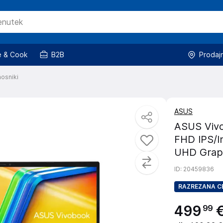
 & Cook
B2B
Prodaj
osniki
ASUS
ASUS Vivo
FHD IPS/I
UHD Graph
ID
: 20459836
RAZREZANA C
499
99