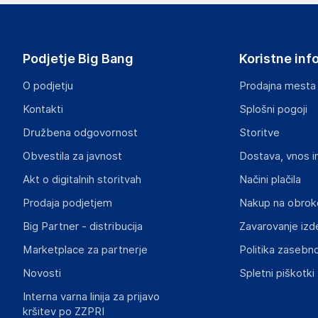
ASUSTeK Computer Inc.
No. 15, Li-Te Rd. Taipei City, Taipei, 112019
Taiwan
Podjetje Big Bang
Koristne inf
email@asus.com
O podjetju
Prodajna mesta
Odgovorna oseba v EU
Kontakti
Splošni pogoji
Gospodarski subjekt s sedežem v EU, ki zagotavlja skladno
Družbena odgovornost
Storitve
ASUS Europe
Obvestila za javnost
Dostava, vnos i
Paasheuvelweg 25, 1105 Amsterdam
The Netherlands
Akt o digitalnih storitvah
Načini plačila
acwb_sl_consumer@asus.com
Prodaja podjetjem
Nakup na obrok
Big Partner - distribucija
Zavarovanje izd
Marketplace za partnerje
Politika zasebno
Novosti
Spletni piškotki
Interna varna linija za prijavo
kršitev po ZZPRI