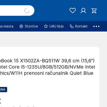
na mesta
Storitve
UAU klub
Kontakt
Book 15 X1502ZA-BQ511W 39,6 cm (15,6")
ntel Core i5-1235U/8GB/512GB/NVMe Intel
ics/W11H prenosni računalnik Quiet Blue
ENA
€