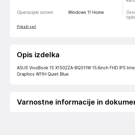
kart
Operacijski sistem
Windows 11 Home
Osve
tipk
Prikaži več
Opis izdelka
ASUS VivoBook 15 X1502ZA-BQ511W 15.6inch FHD IPS Inte
Graphics W11H Quiet Blue
Varnostne informacije in dokume
Podatki o proizvajalcu
Podatki o proizvajalcu vključujejo informacije (naziv, nasl
proizvajalcem izdelka.