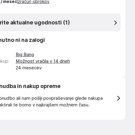
 / mesec
Izračun obrokov
rite aktualne ugodnosti
(1)
nutno ni na zalogi
Big Bang
akup
:
Možnost vračila v 14 dneh
24 mesecev
nudba in nakup opreme
onudbo ali nam pošlji povpraševanje glede nakupa
ktirali te bomo v najkrajšem možnem času.