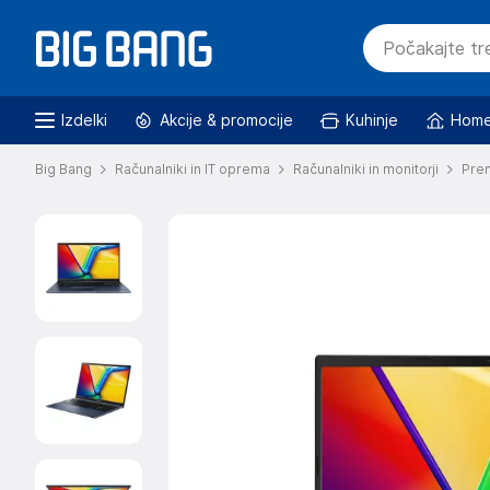
Izdelki
Akcije & promocije
Kuhinje
Home
Big Bang
Računalniki in IT oprema
Računalniki in monitorji
Pren