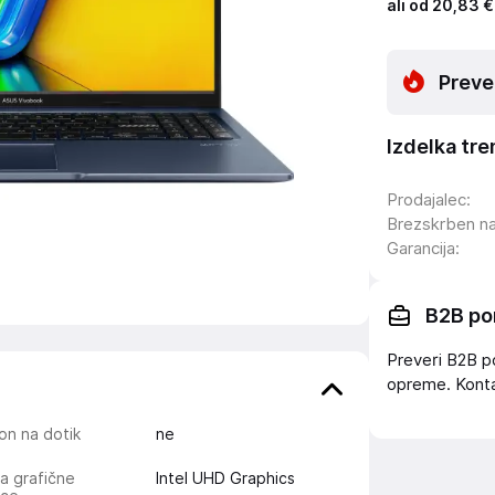
ali od 20,83 €
Preve
Izdelka tre
Prodajalec
:
Brezskrben n
Garancija
:
B2B po
Preveri B2B p
opreme. Konta
on na dotik
ne
ja grafične
Intel UHD Graphics