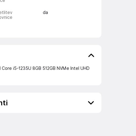
ice
tlitev
da
ovnice
l Core i5-1235U 8GB 512GB NVMe Intel UHD
nti
ov, državo in elektronski naslov) povezane s