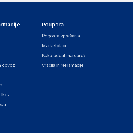
ormacije
Podpora
Pogosta vprašanja
Marketplace
st izdelka z zahtevanimi predpisi.
Kako oddati naročilo?
n odvoz
Vračila in reklamacije
e
elkov
sti