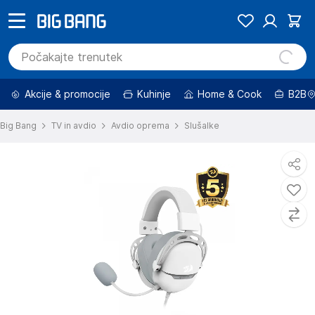
Akcije & promocije
Kuhinje
Home & Cook
B2B
Big Bang
TV in avdio
Avdio oprema
Slušalke