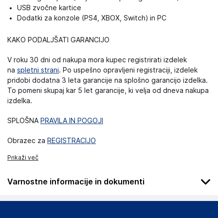
USB zvočne kartice
Dodatki za konzole (PS4, XBOX, Switch) in PC
KAKO PODALJŠATI GARANCIJO
V roku 30 dni od nakupa mora kupec registrirati izdelek
na
spletni strani
. Po uspešno opravljeni registraciji, izdelek
pridobi dodatna 3 leta garancije na splošno garancijo izdelka.
To pomeni skupaj kar 5 let garancije, ki velja od dneva nakupa
izdelka.
SPLOŠNA
PRAVILA IN POGOJI
Obrazec za
REGISTRACIJO
Prikaži več
Varnostne informacije in dokumenti
Podatki o proizvajalcu
Podatki o proizvajalcu vključujejo informacije (naziv, naslov,