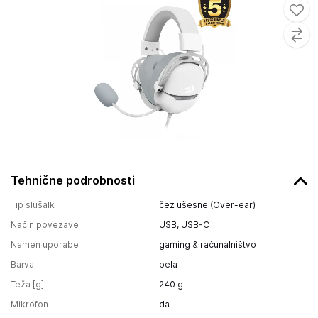
Tehnične podrobnosti
Tip slušalk
čez ušesne (Over-ear)
Način povezave
USB, USB-C
Namen uporabe
gaming & računalništvo
Barva
bela
Teža [g]
240
g
Mikrofon
da