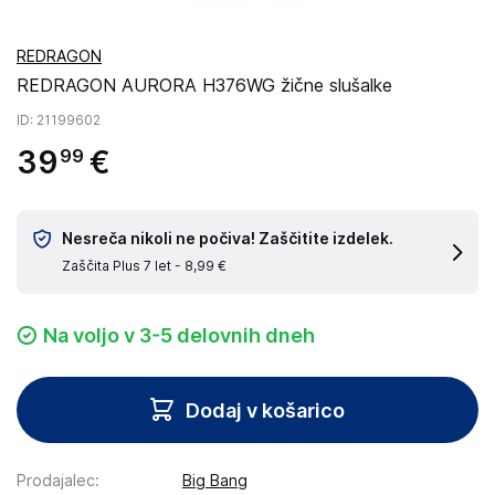
REDRAGON
REDRAGON AURORA H376WG žične slušalke
ID
: 21199602
39
€
99
Nesreča nikoli ne počiva! Zaščitite izdelek.
Zaščita Plus 7 let -
8,99 €
Na voljo v 3-5 delovnih dneh
Dodaj v košarico
Prodajalec
:
Big Bang