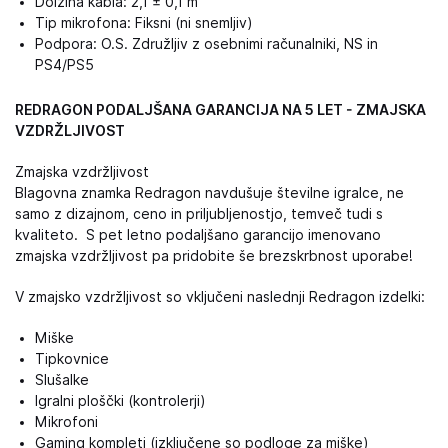
Dolžina kabla: 2,1 ± 0,1 m
Tip mikrofona: Fiksni (ni snemljiv)
Podpora: O.S. Združljiv z osebnimi računalniki, NS in
PS4/PS5
REDRAGON PODALJŠANA GARANCIJA NA 5 LET - ZMAJSKA
VZDRŽLJIVOST
Zmajska vzdržljivost
Blagovna znamka Redragon navdušuje številne igralce, ne
samo z dizajnom, ceno in priljubljenostjo, temveč tudi s
kvaliteto. S pet letno podaljšano garancijo imenovano
zmajska vzdržljivost pa pridobite še brezskrbnost uporabe!
V zmajsko vzdržljivost so vključeni naslednji Redragon izdelki:
Miške
Tipkovnice
Slušalke
Igralni ploščki (kontrolerji)
Mikrofoni
Gaming kompleti (izključene so podloge za miške)