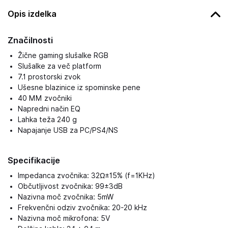
Opis izdelka
Značilnosti
Žične gaming slušalke RGB
Slušalke za več platform
7.1 prostorski zvok
Ušesne blazinice iz spominske pene
40 MM zvočniki
Napredni način EQ
Lahka teža 240 g
Napajanje USB za PC/PS4/NS
Specifikacije
Impedanca zvočnika: 32Ω±15% (f=1KHz)
Občutljivost zvočnika: 99±3dB
Nazivna moč zvočnika: 5mW
Frekvenčni odziv zvočnika: 20-20 kHz
Nazivna moč mikrofona: 5V