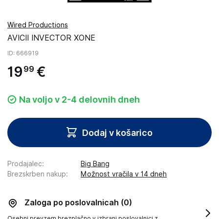
Wired Productions
AVICII INVECTOR XONE
ID
: 666919
19
€
99
Na voljo v 2-4 delovnih dneh
Dodaj v košarico
Prodajalec
:
Big Bang
Brezskrben nakup
:
Možnost vračila v 14 dneh
Zaloga po poslovalnicah
(0)
Osebni prevzem brezplačno v izbrani poslovalnici z