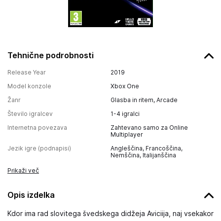
Tehnične podrobnosti
Release Year
2019
Model konzole
Xbox One
Žanr
Glasba in ritem, Arcade
Število igralcev
1-4 igralci
Internetna povezava
Zahtevano samo za Online
Multiplayer
Jezik igre (podnapisi)
Angleščina, Francoščina,
Nemščina, Italijanščina
Prikaži več
Opis izdelka
Kdor ima rad slovitega švedskega didžeja Aviciija, naj vsekakor