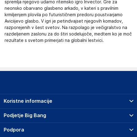
spremlja njegovo udarno ritemsko igro Invector. Gre za
neonsko obarvano glasbeno arkado, v kateri s pravilnim
krmiljenjem plovila po futurističnem predoru poustvarjamo
Aviciijevo glasbo. V igri je petindvajset njegovih komadov,
razporejenih v šest svetov. Na razpolago je večigralstvo na
razdeljenem zaslonu za do štiri sodelujoče, medtem ko je moč
rezultate s svetom primerjati na globalni lestvici.
Koristne informacije
Prodajna mesta
Podjetje Big Bang
Splošni pogoji
O podjetju
Podpora
Storitve
Kontakti