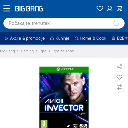
Akcije & promocije
Kuhinje
Home & Cook
B2B
Big Bang
Gaming
Igre
Igre za Xbox